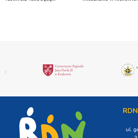
wystawiane w
niecodziennych
okolicznościach
RDN
ul. 
3