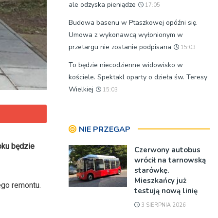
ale odzyska pieniądze
17:05
Budowa basenu w Ptaszkowej opóźni się.
Umowa z wykonawcą wyłonionym w
przetargu nie zostanie podpisana
15:03
To będzie niecodzienne widowisko w
kościele. Spektakl oparty o dzieła św. Teresy
Wielkiej
15:03
NIE PRZEGAP
oku będzie
Czerwony autobus
wrócił na tarnowską
starówkę.
Mieszkańcy już
ego remontu.
testują nową linię
3 SIERPNIA 2026