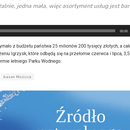
lnie, jedna mała, więc asortyment usług jest ba
00:00
mało z budżetu państwa 25 milionów 200 tysięcy złotych, a cał
eniu Igrzysk, które odbędą się na przełomie czerwca i lipca, 3,
rmie letniego Parku Wodnego.
basen Mościce