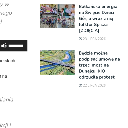
ny w
Bałkańska energia
wnego
na Święcie Dzieci
Gór, a wraz z nią
j
folklor Spisza
[ZDJĘCIA]
23 LIPCA 2026
Używaj
strzałek
Będzie można
do
podpisać umowę na
ejskich.
trzeci most na
góry
Dunajcu. KIO
oraz
a na
odrzuciła protest
do
22 LIPCA 2026
dołu
aby
niania
zwiększyć
lub
zmniejszyć
ji i
głośność.