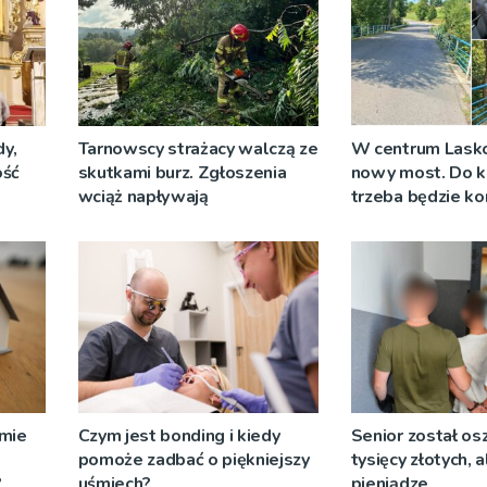
y,
Tarnowscy strażacy walczą ze
W centrum Lask
ość
skutkami burz. Zgłoszenia
nowy most. Do k
wciąż napływają
trzeba będzie ko
objazdów
omie
Czym jest bonding i kiedy
Senior został os
pomoże zadbać o piękniejszy
tysięcy złotych, 
?
uśmiech?
pieniądze