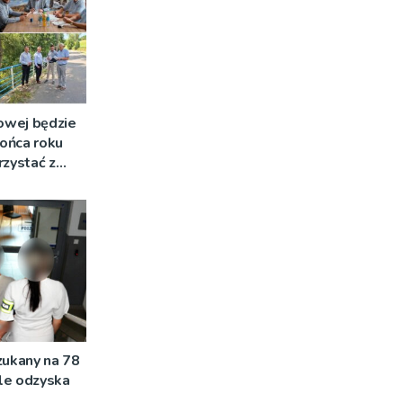
owej będzie
ońca roku
rzystać z
zukany na 78
ale odzyska