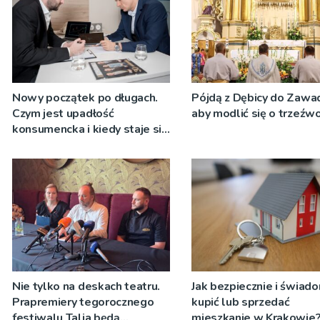
Nowy początek po długach.
Pójdą z Dębicy do Zawad
Czym jest upadłość
aby modlić się o trzeźw
konsumencka i kiedy staje się
jedynym rozsądnym
wyjściem?
Nie tylko na deskach teatru.
Jak bezpiecznie i świad
Prapremiery tegorocznego
kupić lub sprzedać
festiwalu Talia będą
mieszkanie w Krakowie