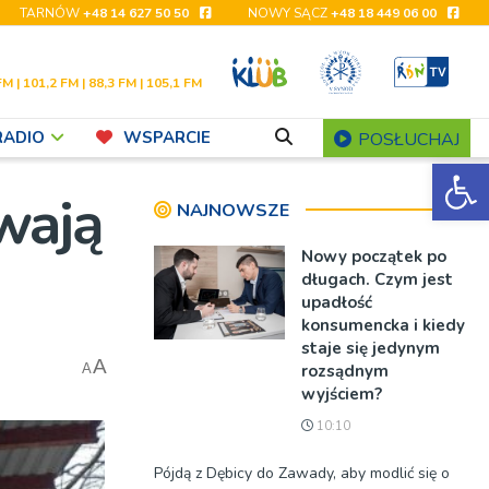
TARNÓW
+48 14 627 50 50
NOWY SĄCZ
+48 18 449 06 00
FM | 101,2 FM | 88,3 FM | 105,1 FM
RADIO
WSPARCIE
POSŁUCHAJ
Ot
wają
NAJNOWSZE
Nowy początek po
długach. Czym jest
upadłość
konsumencka i kiedy
staje się jedynym
A
rozsądnym
A
wyjściem?
10:10
Pójdą z Dębicy do Zawady, aby modlić się o