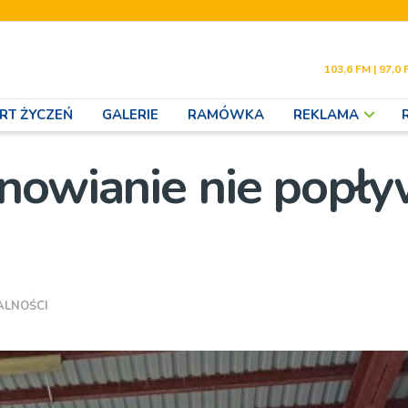
103,6 FM | 97,0 
RT ŻYCZEŃ
GALERIE
RAMÓWKA
REKLAMA
nowianie nie popły
ALNOŚCI