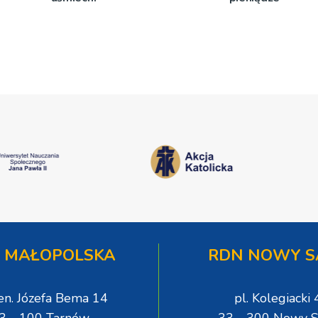
 MAŁOPOLSKA
RDN NOWY S
gen. Józefa Bema 14
pl. Kolegiacki 
3 - 100 Tarnów
33 - 300 Nowy S