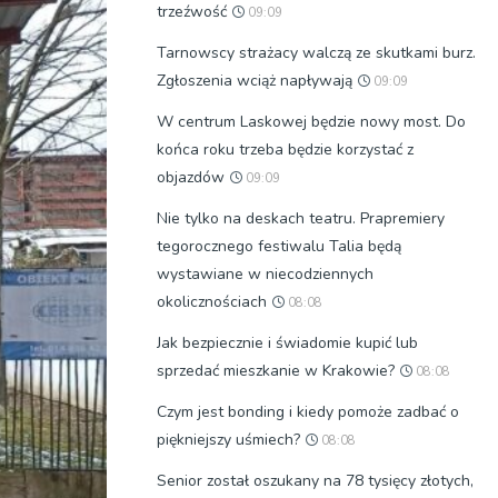
trzeźwość
09:09
Tarnowscy strażacy walczą ze skutkami burz.
Zgłoszenia wciąż napływają
09:09
W centrum Laskowej będzie nowy most. Do
końca roku trzeba będzie korzystać z
objazdów
09:09
Nie tylko na deskach teatru. Prapremiery
tegorocznego festiwalu Talia będą
wystawiane w niecodziennych
okolicznościach
08:08
Jak bezpiecznie i świadomie kupić lub
sprzedać mieszkanie w Krakowie?
08:08
Czym jest bonding i kiedy pomoże zadbać o
piękniejszy uśmiech?
08:08
Senior został oszukany na 78 tysięcy złotych,