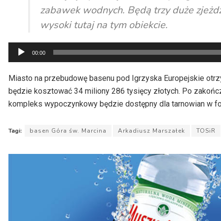
zabawek wodnych. Będą trzy duże zjeżdża
wysoki tutaj na tym obiekcie.
Odtwarzacz
00:00
plików
dźwiękowych
Miasto na przebudowę basenu pod Igrzyska Europejskie otrzy
będzie kosztować 34 miliony 286 tysięcy złotych. Po zakończ
kompleks wypoczynkowy będzie dostępny dla tarnowian w fo
Tagi:
basen Góra św. Marcina
Arkadiusz Marszałek
TOSiR