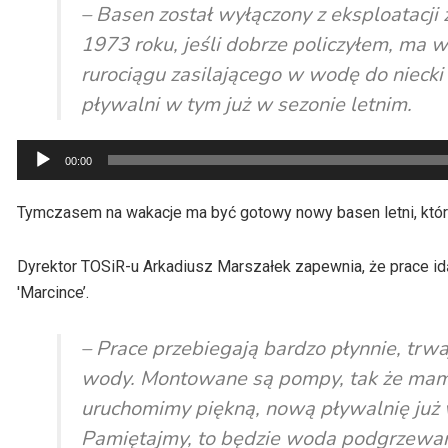
– Basen został wyłączony z eksploatacji
1973 roku, jeśli dobrze policzyłem, ma 
rurociągu zasilającego w wodę do nieck
pływalni w tym już w sezonie letnim.
Odtwarzacz
00:00
plików
dźwiękowych
Tymczasem na wakacje ma być gotowy nowy basen letni, któr
Dyrektor TOSiR-u Arkadiusz Marszałek zapewnia, że prace idą 
'Marcince’.
– Prace przebiegają bardzo płynnie, trwa
wody. Montowane są pompy, tak że mamy 
uruchomimy piękną, nową pływalnię już
Pamiętajmy, to będzie woda podgrzewana,