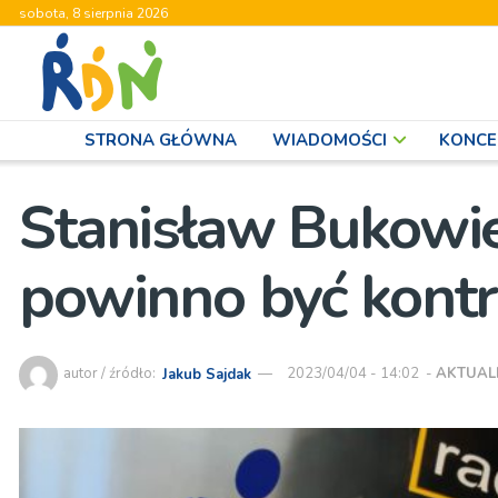
sobota, 8 sierpnia 2026
STRONA GŁÓWNA
WIADOMOŚCI
KONCE
Stanisław Bukowie
powinno być kont
autor / źródło:
Jakub Sajdak
2023/04/04 - 14:02
-
AKTUAL