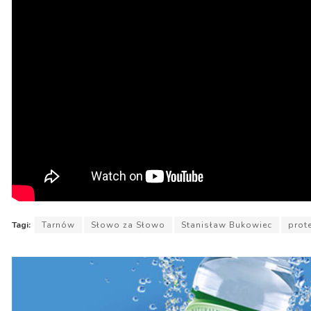
Tagi:
Tarnów
Słowo za Słowo
Stanisław Bukowiec
prot