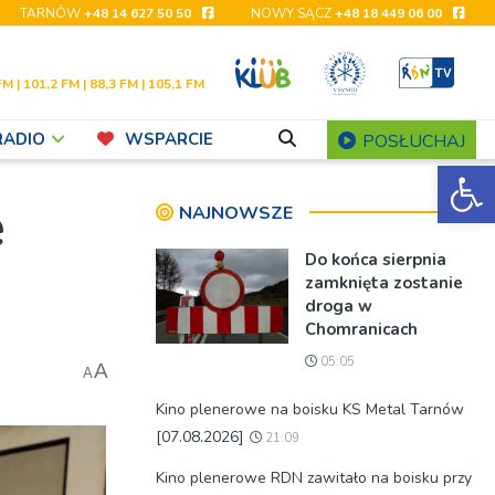
TARNÓW
+48 14 627 50 50
NOWY SĄCZ
+48 18 449 06 00
FM | 101,2 FM | 88,3 FM | 105,1 FM
RADIO
WSPARCIE
POSŁUCHAJ
Ot
e
NAJNOWSZE
Do końca sierpnia
zamknięta zostanie
droga w
Chomranicach
05:05
A
A
Kino plenerowe na boisku KS Metal Tarnów
[07.08.2026]
21:09
Kino plenerowe RDN zawitało na boisku przy