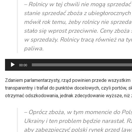
– Rolnicy w tej chwili nie mogą sprzeda
stanie sprzedać zboża z ubiegłorocznyc
mówił rok temu, żeby rolnicy nie sprzeda
stało się wprost przeciwnie. Ceny zboża s
w sprzedaży. Rolnicy tracą również na ty
paliwa.
Odtwarzacz
00:00
plików
dźwiękowych
Zdaniem parlamentarzysty, rząd powinien przede wszystkim za
transparentny i trafiał do punktów docelowych, czyli portów, 
otrzymać odszkodowania, jednak zdecydowanie wyższe, niż za
– Oprócz zboża, w tym momencie do Polski
Ukrainy i ten problem będzie narastał. R
aby zabezpieczyć polski rynek przed la