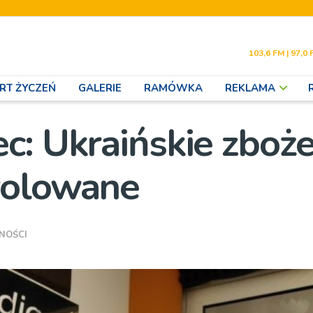
103,6 FM | 97,0 
RT ŻYCZEŃ
GALERIE
RAMÓWKA
REKLAMA
c: Ukraińskie zboż
rolowane
NOŚCI