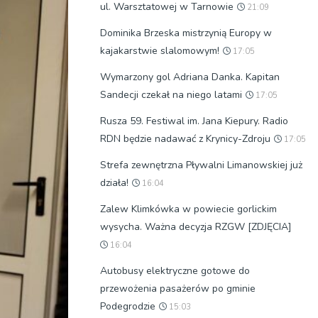
ul. Warsztatowej w Tarnowie
21:09
Dominika Brzeska mistrzynią Europy w
kajakarstwie slalomowym!
17:05
Wymarzony gol Adriana Danka. Kapitan
Sandecji czekał na niego latami
17:05
Rusza 59. Festiwal im. Jana Kiepury. Radio
RDN będzie nadawać z Krynicy-Zdroju
17:05
Strefa zewnętrzna Pływalni Limanowskiej już
działa!
16:04
Zalew Klimkówka w powiecie gorlickim
wysycha. Ważna decyzja RZGW [ZDJĘCIA]
16:04
Autobusy elektryczne gotowe do
przewożenia pasażerów po gminie
Podegrodzie
15:03