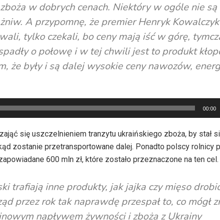
ć zboża w dobrych cenach. Niektóry w ogóle nie są
h żniw. A przypomnę, że premier Henryk Kowalczyk
wali, tylko czekali, bo ceny mają iść w górę, tymc
padły o połowę i w tej chwili jest to produkt kłop
m, że były i są dalej wysokie ceny nawozów, energi
00:00
jąć się uszczelnieniem tranzytu ukraińskiego zboża, by stał si
skąd zostanie przetransportowane dalej. Ponadto polscy rolnicy 
powiadane 600 mln zł, które zostało przeznaczone na ten cel.
 trafiają inne produkty, jak jajka czy mięso drob
ząd przez rok tak naprawdę przespał to, co mógł zr
winowym napływem żywności i zboża z Ukrainy