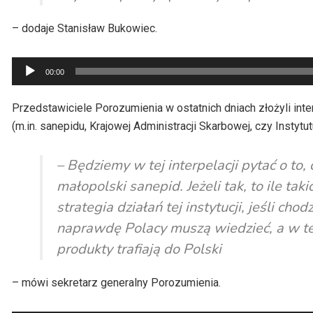
– dodaje Stanisław Bukowiec.
Odtwarzacz
00:00
plików
dźwiękowych
Przedstawiciele Porozumienia w ostatnich dniach złożyli inte
(m.in. sanepidu, Krajowej Administracji Skarbowej, czy Instytut
– Będziemy w tej interpelacji pytać o to, 
małopolski sanepid. Jeżeli tak, to ile takic
strategia działań tej instytucji, jeśli ch
naprawdę Polacy muszą wiedzieć, a w tej 
produkty trafiają do Polski
– mówi sekretarz generalny Porozumienia.