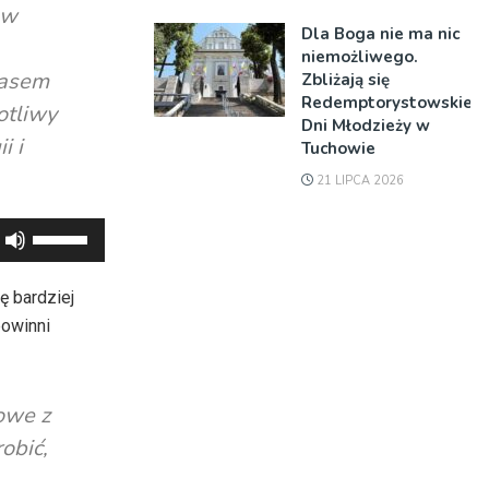
 w
Dla Boga nie ma nic
niemożliwego.
zasem
Zbliżają się
Redemptorystowskie
otliwy
Dni Młodzieży w
i i
Tuchowie
21 LIPCA 2026
Używaj
strzałek
do
ę bardziej
góry
powinni
oraz
do
dołu
iowe z
aby
obić,
zwiększyć
lub