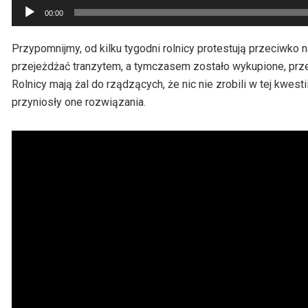
Odtwarzacz
00:00
plików
dźwiękowych
Przypomnijmy, od kilku tygodni rolnicy protestują przeciwko 
przejeżdżać tranzytem, a tymczasem zostało wykupione, prz
Rolnicy mają żal do rządzących, że nic nie zrobili w tej kwes
przyniosły one rozwiązania.