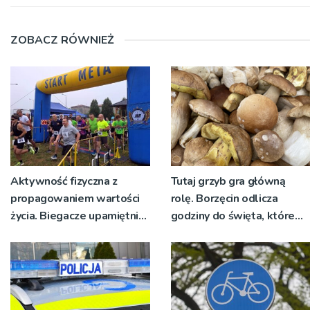
ZOBACZ RÓWNIEŻ
Aktywność fizyczna z
Tutaj grzyb gra główną
propagowaniem wartości
rolę. Borzęcin odlicza
życia. Biegacze upamiętnili
godziny do święta, które
św. Maksymiliana Kolbego
wyrosło na tradycji
pokoleń