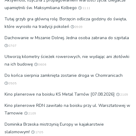
Aktywność fizyczna z propagowaniem wartości życia. Biegacze
upamiętnili św. Maksymiliana Kolbego
11:11
Tutaj grzyb gra główną rolę. Borzęcin odlicza godziny do święta,
które wyrosło na tradycji pokoleń
09:09
Dachowanie w Mszanie Dolnej. Jedna osoba zabrana do szpitala
07:07
Utworzą kilometry ścieżek rowerowych, nie wydając ani złotówki
na ich budowę
06:06
Do końca sierpnia zamknięta zostanie droga w Chomranicach
05:05
Kino plenerowe na boisku KS Metal Tarnów [07.08.2026]
21:09
Kino plenerowe RDN zawitało na boisku przy ul. Warsztatowej w
Tarnowie
21:09
Dominika Brzeska mistrzynią Europy w kajakarstwie
slalomowym!
17:05