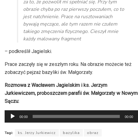
za to, że pozwolił mi spełniać się. Przy tym
obrazie chyba po raz pierwszy poczułem, co to
jest natchnienie. Prace na rusztowaniach
bywają męczące, ale tym razem nie czułem
takiego zmęczenia fizycznego. Cieszył mnie
każdy malowany fragment
– podkreślił Jagielski.
Prace zaczęły się w zeszłym roku. Na obrazie możecie też
zobaczyć pejzaż bazyliki św. Małgorzaty.
Rozmowa z Wacławem Jagielskim i ks. Jerzym
Jurkiewiczem, proboszczem parafii św. Małgorzaty w Nowym
Sączu:
Odtwarzacz
00:00
00:00
plików
dźwiękowych
Tagi:
ks. Jerzy Jurkiewicz
bazylika
obraz