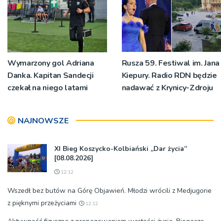
Wymarzony gol Adriana
Rusza 59. Festiwal im. Jana
Danka. Kapitan Sandecji
Kiepury. Radio RDN będzie
czekał na niego latami
nadawać z Krynicy-Zdroju
NAJNOWSZE
XI Bieg Koszycko-Kolbiański „Dar życia”
[08.08.2026]
12:12
Wszedł bez butów na Górę Objawień. Młodzi wrócili z Medjugorie
z pięknymi przeżyciami
12:12