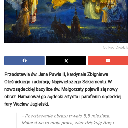
fot. Piotr Droździk
Przedstawia św. Jana Pawła II, kardynała Zbigniewa
Oleśnickiego i adorację Najświętszego Sakramentu. W
nowosądeckiej bazylice św. Małgorzaty pojawił się nowy
obraz. Namalował go sądecki artysta i parafianin sądeckiej
fary Wacław Jagielski.
– Powstawanie obrazu trwało 5,5 miesiąca.
Malarstwo to moja praca, wiec dziękuję Bogu