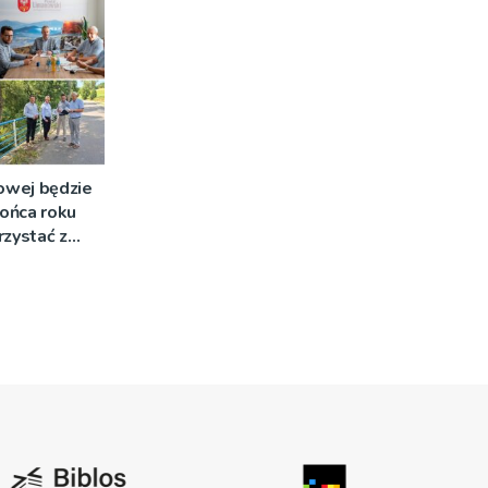
owej będzie
ońca roku
rzystać z