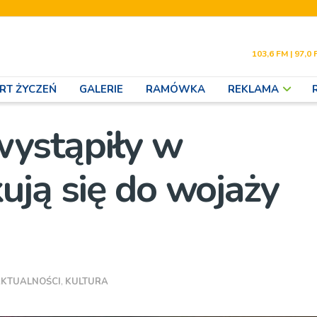
103,6 FM | 97,0 
RT ŻYCZEŃ
GALERIE
RAMÓWKA
REKLAMA
wystąpiły w
ują się do wojaży
KTUALNOŚCI
,
KULTURA