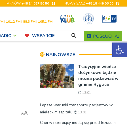
TARNÓW
+48 14 627 50 50
NOWY SĄCZ
+48 18 449 06 00
FM | 101,2 FM | 88,3 FM | 105,1 FM
RADIO
WSPARCIE
POSŁUCHAJ
Ot
NAJNOWSZE
Tradycyjne wieńce
dożynkowe będzie
można podziwiać w
gminie Ryglice
13:01
Lepsze warunki transportu pacjentów w
mieleckim szpitalu
A
13:01
A
Chorzy i cierpiący modlą się przed Jezusem