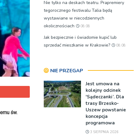
Nie tylko na deskach teatru. Prapremiery
tegorocznego festiwalu Talia będą
wystawiane w niecodziennych
okolicznościach
08:08
Jak bezpiecznie i świadomie kupić lub
sprzedać mieszkanie w Krakowie?
08:08
NIE PRZEGAP
Jest umowa na
kolejny odcinek
'Sądeczanki’. Dla
trasy Brzesko-
Uszew powstanie
nemu św.
koncepcja
programowa
3 SIERPNIA 2026