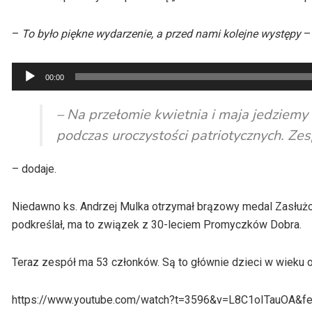
–
To było piękne wydarzenie, a przed nami kolejne występy
– 
Odtwarzacz
00:00
plików
dźwiękowych
– Na przełomie kwietnia i maja jedziemy 
podczas uroczystości patriotycznych. Ze
– dodaje.
Niedawno ks. Andrzej Mulka otrzymał brązowy medal Zasłużony
podkreślał, ma to związek z 30-leciem Promyczków Dobra.
Teraz zespół ma 53 członków. Są to głównie dzieci w wieku od
https://www.youtube.com/watch?t=3596&v=L8C1oITauOA&fe