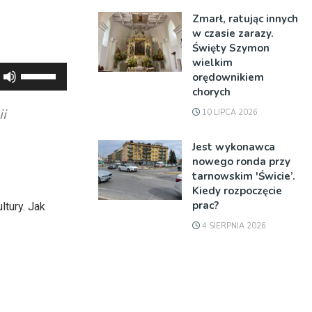
Zmarł, ratując innych
w czasie zarazy.
Święty Szymon
wielkim
Używaj
orędownikiem
strzałek
chorych
do
i
10 LIPCA 2026
góry
oraz
Jest wykonawca
nowego ronda przy
do
tarnowskim 'Świcie’.
dołu
Kiedy rozpoczęcie
aby
prac?
tury. Jak
zwiększyć
4 SIERPNIA 2026
lub
zmniejszyć
głośność.