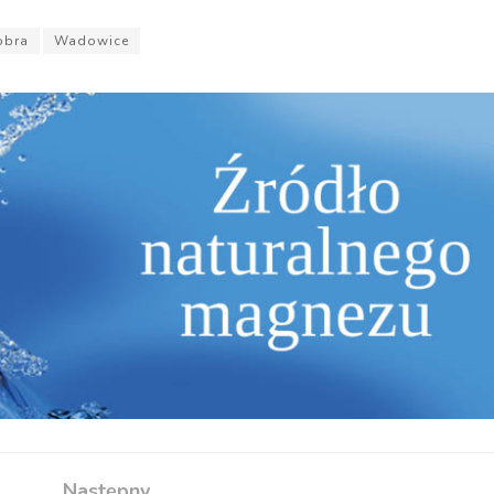
obra
Wadowice
Następny