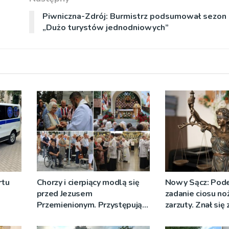
Piwniczna-Zdrój: Burmistrz podsumował sezon
„Dużo turystów jednodniowych”
rtu
Chorzy i cierpiący modlą się
Nowy Sącz: Pode
przed Jezusem
zadanie ciosu no
Przemienionym. Przystępują
zarzuty. Znał się 
do sakramentu namaszczenia
pokrzywdzonym
[ZDJĘCIA]