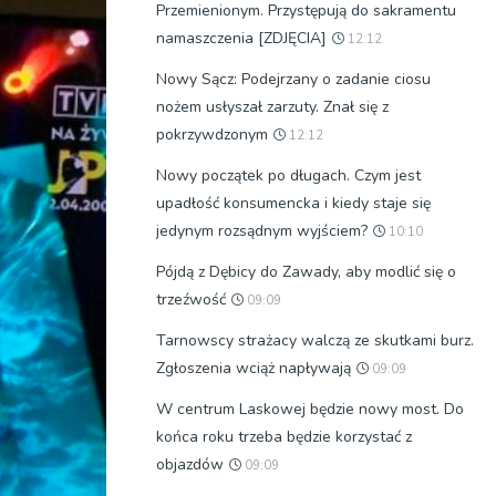
Przemienionym. Przystępują do sakramentu
namaszczenia [ZDJĘCIA]
12:12
Nowy Sącz: Podejrzany o zadanie ciosu
nożem usłyszał zarzuty. Znał się z
pokrzywdzonym
12:12
Nowy początek po długach. Czym jest
upadłość konsumencka i kiedy staje się
jedynym rozsądnym wyjściem?
10:10
Pójdą z Dębicy do Zawady, aby modlić się o
trzeźwość
09:09
Tarnowscy strażacy walczą ze skutkami burz.
Zgłoszenia wciąż napływają
09:09
W centrum Laskowej będzie nowy most. Do
końca roku trzeba będzie korzystać z
objazdów
09:09