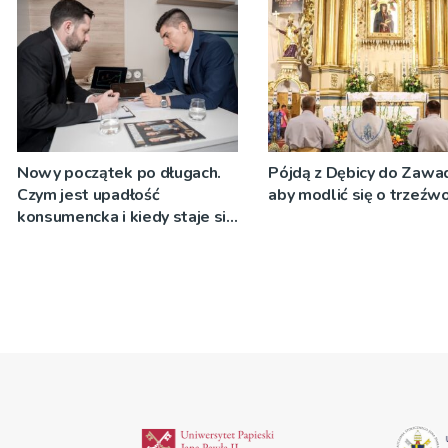
Nowy początek po długach.
Pójdą z Dębicy do Zawad
Czym jest upadłość
aby modlić się o trzeźw
konsumencka i kiedy staje się
jedynym rozsądnym
wyjściem?