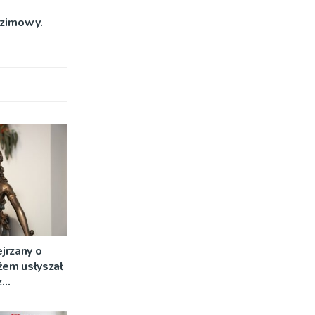
 zimowy.
jrzany o
żem usłyszał
z