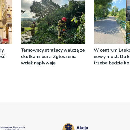
y,
Tarnowscy strażacy walczą ze
W centrum Lask
ość
skutkami burz. Zgłoszenia
nowy most. Do k
wciąż napływają
trzeba będzie ko
objazdów