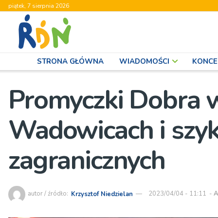
piątek, 7 sierpnia 2026
STRONA GŁÓWNA
WIADOMOŚCI
KONCE
Promyczki Dobra 
Wadowicach i szyk
zagranicznych
autor / źródło:
Krzysztof Niedzielan
2023/04/04 - 11:11
-
A