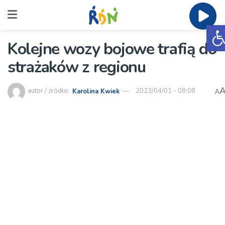
O
Kolejne wozy bojowe trafią do
strażaków z regionu
autor / źródło:
Karolina Kwiek
2023/04/01 - 08:08
A