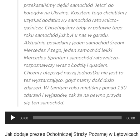
przekazaliśmy ciężki samochód 'Jelcz’ do
kolegów na Ukrainę. Kosztem tego chcieliśmy
uzyskać dodatkowy samochód ratowniczo-
gaśniczy. Chcielibyśmy żeby w połowie tego
roku samochód już był u nas w garażu.
Aktualnie posiadamy jeden samochód średni
Mercedes Atego, jeden samochód lekki
Mercedes Sprinter i samochód ratowniczo-
rozpoznawczy wraz z Łodzią i quadem.
Chcemy ulepszyć naszą jednostkę nie jest to
też wystarczająco, gdyż mamy dość dużo
zdarzeń. W tamtym roku mieliśmy ponad 130
zdarzeń i wyjazdów, tak że na pewno przyda
się ten samochód.
Odtwarzacz
00:00
00:00
plików
dźwiękowych
Jak dodaje prezes Ochotniczej Straży Pożarnej w Łętowicach