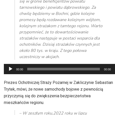
się w gronie beneficjentów powiatu
tarnowskiego i powiatu dąbrowskiego. Za
chwilę będziemy w Bochni, gdzie kolejne
promesy będą rozdawane kolejnym wójtom,
kolejnym strażakom z tamtego rejonu. Warto
przypomnieć, że to dowartościowanie
strażaków następuje w postaci wsparcia dla
ochotników. Dzisiaj strażaków czynnych jest
około 80 tys. w kraju. Z tego połowa
uczestniczy w akcjach.
Odtwarzacz
00:00
00:00
plików
dźwiękowych
Prezes Ochotniczej Straży Pożarnej w Zakliczynie Sebastian
Trytek, mówi, że nowe samochody bojowe z pewnością
przyczynią się do zwiększenia bezpieczeństwa
mieszkańców regionu.
– W zeszłym roku,2022 roku w lipcu