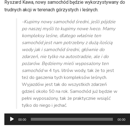
Ryszard Kawa, nowy samochód będzie wykorzystywany do
trudnych akcji w terenach górzystych i leśnych.
-Kupimy nowy samochód średni, jeśli pójdzie
po naszej myśli to kupimy nowe Iveco. Mamy
kompleksy leśne, dlatego właśnie ten
samochód jest nam potrzebny z dużą ilością
wody jak i samochód średni, głównie do
zdarzeń, nie tylko na autostradzie, ale i do
pożarów. Będziemy mieli wyposażony ten
samochód
w 4 tys. litrów wody, tak że to jest
też do gaszenia tych kompleksów leśnych.
Wyjazdów jest tak do wszystkich zdarzeń
gdzieś około 50 na rok. Samochód już będzie w
pełni wyposażony, tak że praktycznie wsiąść
tylko do niego i jechać.
Odtwarzacz
00:00
00:00
plików