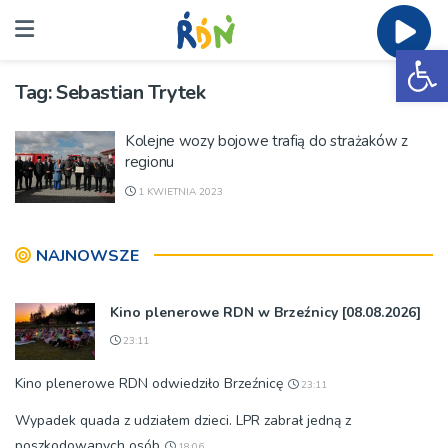
Ot
Tag:
Sebastian Trytek
Kolejne wozy bojowe trafią do strażaków z
regionu
1 KWIETNIA 2023
NAJNOWSZE
Kino plenerowe RDN w Brzeźnicy [08.08.2026]
23:11
Kino plenerowe RDN odwiedziło Brzeźnicę
23:11
Wypadek quada z udziałem dzieci. LPR zabrał jedną z
poszkodowanych osób
18:06