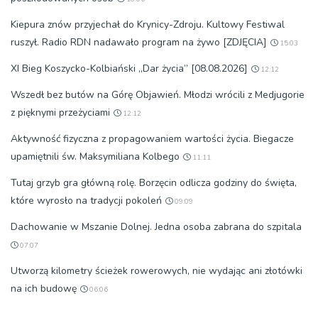
Kiepura znów przyjechał do Krynicy-Zdroju. Kultowy Festiwal
ruszył. Radio RDN nadawało program na żywo [ZDJĘCIA]
15:03
XI Bieg Koszycko-Kolbiański „Dar życia” [08.08.2026]
12:12
Wszedł bez butów na Górę Objawień. Młodzi wrócili z Medjugorie
z pięknymi przeżyciami
12:12
Aktywność fizyczna z propagowaniem wartości życia. Biegacze
upamiętnili św. Maksymiliana Kolbego
11:11
Tutaj grzyb gra główną rolę. Borzęcin odlicza godziny do święta,
które wyrosło na tradycji pokoleń
09:09
Dachowanie w Mszanie Dolnej. Jedna osoba zabrana do szpitala
07:07
Utworzą kilometry ścieżek rowerowych, nie wydając ani złotówki
na ich budowę
06:06