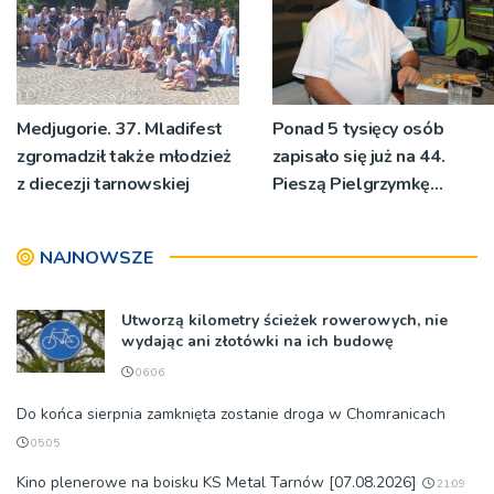
Medjugorie. 37. Mladifest
Ponad 5 tysięcy osób
zgromadził także młodzież
zapisało się już na 44.
z diecezji tarnowskiej
Pieszą Pielgrzymkę
Tarnowską [WIDEO]
NAJNOWSZE
Utworzą kilometry ścieżek rowerowych, nie
wydając ani złotówki na ich budowę
06:06
Do końca sierpnia zamknięta zostanie droga w Chomranicach
05:05
Kino plenerowe na boisku KS Metal Tarnów [07.08.2026]
21:09