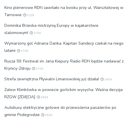
Kino plenerowe RDN zawitało na boisku przy ul. Warsztatowej w
Tarnowie
21:09
Dominika Brzeska mistrzynią Europy w kajakarstwie
slalomowym!
17:05
Wymarzony gol Adriana Danka. Kapitan Sandecji czekał na niego
latami
17:05
Rusza 59. Festiwal im. Jana Kiepury. Radio RDN będzie nadawać z
Krynicy-Zdroju
17:05
Strefa zewnętrzna Pływalni Limanowskiej już działa!
16:04
Zalew Klimkówka w powiecie gorlickim wysycha. Ważna decyzja
RZGW [ZDJĘCIA]
16:04
Autobusy elektryczne gotowe do przewożenia pasażerów po
gminie Podegrodzie
15:03