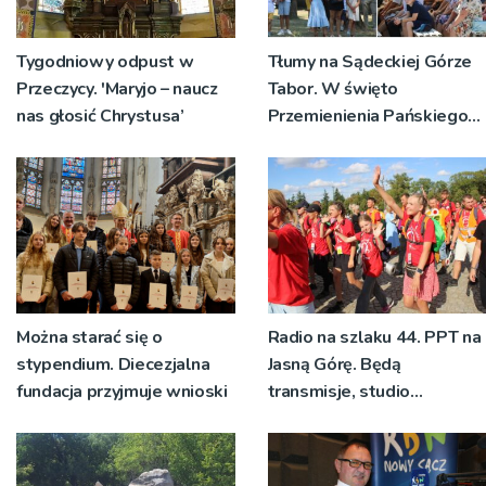
Tygodniowy odpust w
Tłumy na Sądeckiej Górze
Przeczycy. 'Maryjo – naucz
Tabor. W święto
nas głosić Chrystusa’
Przemienienia Pańskiego
bp Jeż przypominał o
znaczeniu Sakramentów
[ZDJĘCIA]
Można starać się o
Radio na szlaku 44. PPT na
stypendium. Diecezjalna
Jasną Górę. Będą
fundacja przyjmuje wnioski
transmisje, studio
pielgrzymkowe,
pozdrowienia