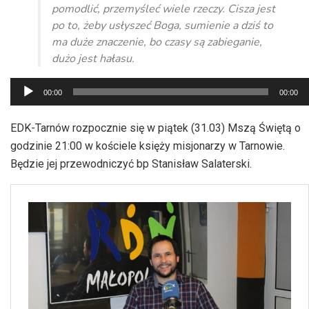
pomodlić, przemyśleć wiele rzeczy. Cisza jest
po to, żeby usłyszeć Boga, sumienie a dziś to
ma duże znaczenie, bo czasy są zabieganie,
dużo jest hałasu.
Odtwarzacz
00:00
00:00
plików
dźwiękowych
EDK-Tarnów rozpocznie się w piątek (31.03) Mszą Świętą o
godzinie 21:00 w kościele księży misjonarzy w Tarnowie.
Będzie jej przewodniczyć bp Stanisław Salaterski.