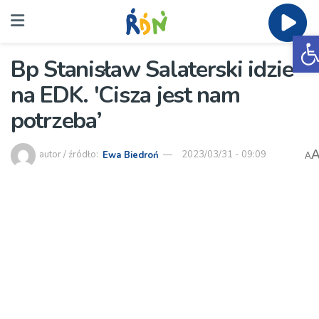
O
Bp Stanisław Salaterski idzie
na EDK. 'Cisza jest nam
potrzeba’
autor / źródło:
Ewa Biedroń
2023/03/31 - 09:09
A