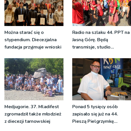
Można starać się o
Radio na szlaku 44. PPT na
stypendium. Diecezjalna
Jasną Górę. Będą
fundacja przyjmuje wnioski
transmisje, studio
pielgrzymkowe,
pozdrowienia
Medjugorie. 37. Mladifest
Ponad 5 tysięcy osób
zgromadził także młodzież
zapisało się już na 44.
z diecezji tarnowskiej
Pieszą Pielgrzymkę
Tarnowską [WIDEO]