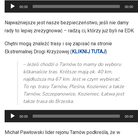
Odtwarzacz
00:00
00:00
plików
dźwiękowych
Najważniejsze jest nasze bezpieczeństwo, jeśli nie damy
rady to lepiej zrezygnować – radzą ci, którzy już byli na EDK.
Chętni mogą znaleźć trasy i się zapisać na stronie
Ekstremalnej Drogi Krzyżowej (
KLIKNIJ TUTAJ
)
– Jeżeli chodzi o Tarnów to mamy do wyboru
kilkanaście tras. Krótsze mają ok. 40 km,
najdłuższa ma 67 km. Jest w czym wybierać.
To np. trasy Tarnów, Pleśna, Kozieniec a także
Tarnów, Szczepanowice, Kozieniec. Łatwa jest
także trasa do Brzeska.
Odtwarzacz
00:00
00:00
plików
dźwiękowych
Michał Pawłowski lider rejonu Tarnów podkreśla, że w