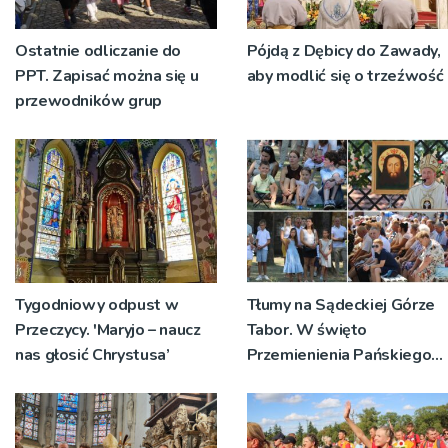
Ostatnie odliczanie do
Pójdą z Dębicy do Zawady,
PPT. Zapisać można się u
aby modlić się o trzeźwość
przewodników grup
Tygodniowy odpust w
Tłumy na Sądeckiej Górze
Przeczycy. 'Maryjo – naucz
Tabor. W święto
nas głosić Chrystusa’
Przemienienia Pańskiego
bp Jeż przypominał o
znaczeniu Sakramentów
[ZDJĘCIA]