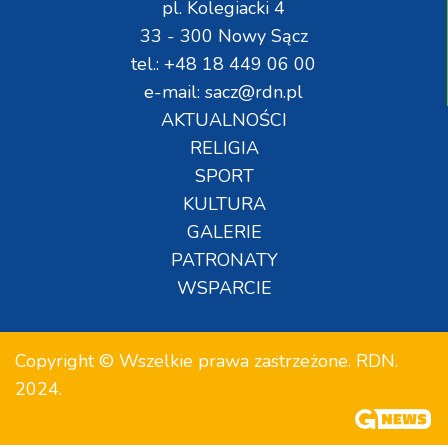
pl. Kolegiacki 4
33 - 300 Nowy Sącz
tel.: +48 18 449 06 00
e-mail: sacz@rdn.pl
AKTUALNOŚCI
RELIGIA
SPORT
KULTURA
GALERIE
PATRONATY
WSPARCIE
Copyright © Wszelkie prawa zastrzeżone. RDN.
2024.