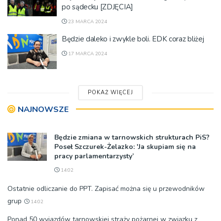
po sądecku [ZDJĘCIA]
23 MARCA 2024
Będzie daleko i zwykle boli. EDK coraz bliżej
17 MARCA 2024
POKAŻ WIĘCEJ
NAJNOWSZE
Będzie zmiana w tarnowskich strukturach PiS?
Poseł Szczurek-Żelazko: 'Ja skupiam się na
pracy parlamentarzysty’
14:02
Ostatnie odliczanie do PPT. Zapisać można się u przewodników
grup
14:02
Ponad 50 wyjazdów tarnowskiej straży pożarnej w związku z