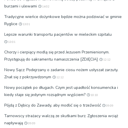
burzami i ulewami
14:02
Tradycyjne wieńce dożynkowe będzie można podziwiać w gminie
Ryglice
13:01
Lepsze warunki transportu pacjentów w mieleckim szpitalu
13:01
Chorzy i cierpiący modlą się przed Jezusem Przemienionym.
Przystępują do sakramentu namaszczenia [ZDJĘCIA]
12:12
Nowy Sącz: Podejrzany o zadanie ciosu nożem usłyszał zarzuty.
Znał się z pokrzywdzonym
12:12
Nowy początek po długach. Czym jest upadłość konsumencka i
kiedy staje się jedynym rozsądnym wyjściem?
10:10
Pójdą z Dębicy do Zawady, aby modlić się o trzeźwość
09:09
Tarnowscy strażacy walczą ze skutkami burz. Zgłoszenia wciąż
napływają
09:09