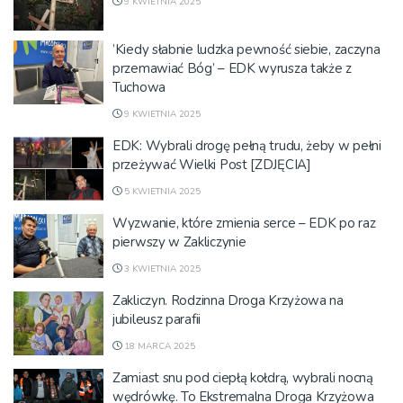
9 KWIETNIA 2025
’Kiedy słabnie ludzka pewność siebie, zaczyna
przemawiać Bóg’ – EDK wyrusza także z
Tuchowa
9 KWIETNIA 2025
EDK: Wybrali drogę pełną trudu, żeby w pełni
przeżywać Wielki Post [ZDJĘCIA]
5 KWIETNIA 2025
Wyzwanie, które zmienia serce – EDK po raz
pierwszy w Zakliczynie
3 KWIETNIA 2025
Zakliczyn. Rodzinna Droga Krzyżowa na
jubileusz parafii
18 MARCA 2025
Zamiast snu pod ciepłą kołdrą, wybrali nocną
wędrówkę. To Ekstremalna Droga Krzyżowa