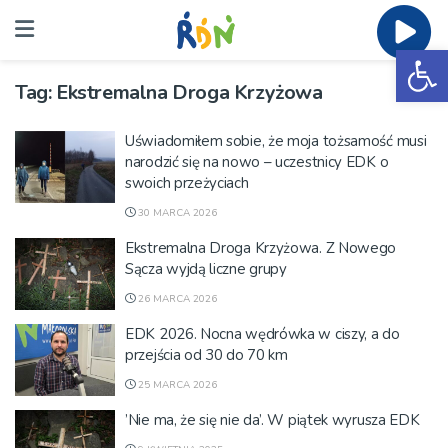
Ot
Tag:
Ekstremalna Droga Krzyżowa
Uświadomiłem sobie, że moja tożsamość musi
narodzić się na nowo – uczestnicy EDK o
swoich przeżyciach
30 MARCA 2026
Ekstremalna Droga Krzyżowa. Z Nowego
Sącza wyjdą liczne grupy
26 MARCA 2026
EDK 2026. Nocna wędrówka w ciszy, a do
przejścia od 30 do 70 km
25 MARCA 2026
’Nie ma, że się nie da’. W piątek wyrusza EDK