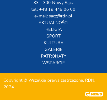
33 - 300 Nowy Sącz
tel.: +48 18 449 06 00
e-mail: sacz@rdn.pl
AKTUALNOŚCI
RELIGIA
SPORT
KULTURA
GALERIE
PATRONATY
WSPARCIE
Copyright © Wszelkie prawa zastrzeżone. RDN.
2024.