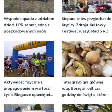
Wypadek quada z udziałem
Kiepura znów przyjechał do
dzieci. LPR zabrał jedną z
Krynicy-Zdroju. Kultowy
poszkodowanych osób
Festiwal ruszył. Radio RDN
nadawało program na
żywo [ZDJĘCIA]
Aktywność fizyczna z
Tutaj grzyb gra główną
propagowaniem wartości
rolę. Borzęcin odlicza
życia. Biegacze upamiętnili
godziny do święta, które
św. Maksymiliana Kolbego
wyrosło na tradycji
pokoleń