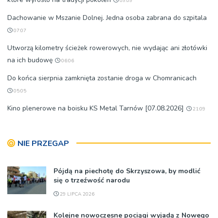
09:09
Dachowanie w Mszanie Dolnej. Jedna osoba zabrana do szpitala
07:07
Utworzą kilometry ścieżek rowerowych, nie wydając ani złotówki
na ich budowę
06:06
Do końca sierpnia zamknięta zostanie droga w Chomranicach
05:05
Kino plenerowe na boisku KS Metal Tarnów [07.08.2026]
21:09
NIE PRZEGAP
Pójdą na piechotę do Skrzyszowa, by modlić
się o trzeźwość narodu
29 LIPCA 2026
Kolejne nowoczesne pociągi wyjadą z Nowego