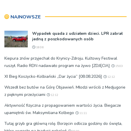
NAJNOWSZE
Wypadek quada z udziałem dzieci. LPR zabrał
jedną z poszkodowanych osób
18:06
Kiepura znów przyjechał do Krynicy-Zdroju. Kultowy Festiwal
ruszył. Radio RDN nadawało program na żywo [ZDJĘCIA]
15:03
XI Bieg Koszycko-Kolbiański „Dar życia” [08.08.2026]
12:12
Wszedł bez butów na Górę Objawień. Młodzi wrócili z Medjugorie
z pięknymi przeżyciami
12:12
Aktywność fizyczna z propagowaniem wartości życia. Biegacze
upamiętnili św. Maksymiliana Kolbego
11:11
Tutaj grzyb gra główną rolę. Borzęcin odlicza godziny do święta,
które wyrosło na tradycji pokoleń