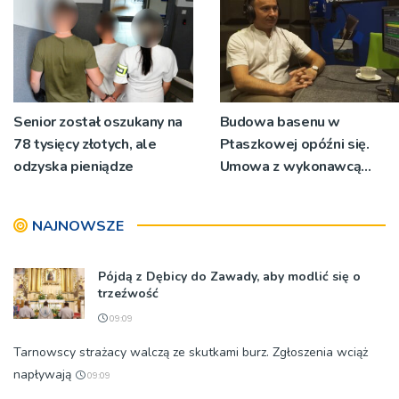
Senior został oszukany na
Budowa basenu w
78 tysięcy złotych, ale
Ptaszkowej opóźni się.
odzyska pieniądze
Umowa z wykonawcą
wyłonionym w przetargu
nie zostanie podpisana
NAJNOWSZE
Pójdą z Dębicy do Zawady, aby modlić się o
trzeźwość
09:09
Tarnowscy strażacy walczą ze skutkami burz. Zgłoszenia wciąż
napływają
09:09