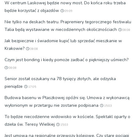
W centrum Laskowej będzie nowy most. Do końca roku trzeba
będzie korzystać z objazdów
09:09
Nie tylko na deskach teatru. Prapremiery tegorocznego festiwalu
Talia będą wystawiane w niecodziennych okolicznościach
08:08
Jak bezpiecznie i świadomie kupić lub sprzedać mieszkanie w
Krakowie?
08:08
Czym jest bonding i kiedy pomoże zadbać o piękniejszy uśmiech?
08:08
Senior został oszukany na 78 tysięcy złotych, ale odzyska
pieniądze
17:05
Budowa basenu w Ptaszkowej opóźni się. Umowa z wykonawcą
wyłonionym w przetargu nie zostanie podpisana
15:03
To będzie niecodzienne widowisko w kościele. Spektakl oparty o
dzieła św. Teresy Wielkiej
15:03
Jest umowa na regionalne przewozy kolejowe. Czy stare pociągi