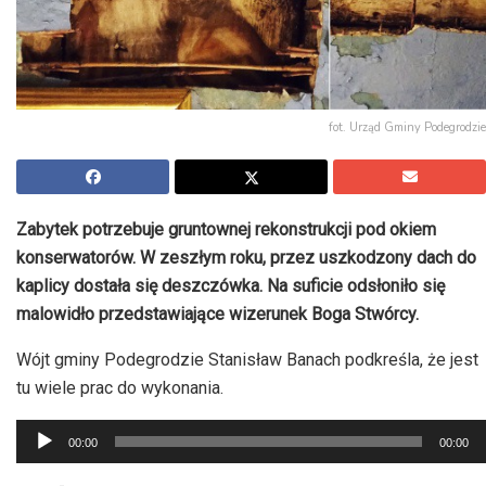
fot. Urząd Gminy Podegrodzie
Zabytek potrzebuje gruntownej rekonstrukcji pod okiem
konserwatorów. W zeszłym roku, przez uszkodzony dach do
kaplicy dostała się deszczówka. Na suficie odsłoniło się
malowidło przedstawiające wizerunek Boga Stwórcy.
Wójt gminy Podegrodzie Stanisław Banach podkreśla, że jest
tu wiele prac do wykonania.
Odtwarzacz
00:00
00:00
plików