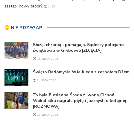
zastąpi nowy tabor?
14:02
NIE PRZEGAP
Służą, chronią i pomagają. Sądeccy policjanci
świętowali w Grybowie [ZDJĘCIA]
16 LIPCA 2026
Święto Radomyśla Wielkiego z zespołem Dżem
8 LIPCA 2026
To była Biesiadna Środa z Iwoną Cichoń.
Wokalistka nagrała płytę i już myśli o kolejnej
[ROZMOWA]
29 LIPCA 2026