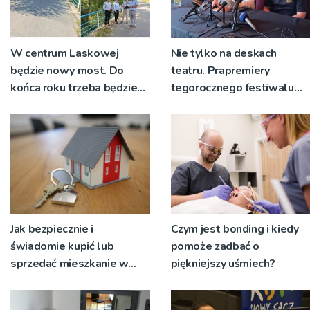
W centrum Laskowej
Nie tylko na deskach
będzie nowy most. Do
teatru. Prapremiery
końca roku trzeba będzie
tegorocznego festiwalu
korzystać z objazdów
Talia będą wystawiane w
niecodziennych
okolicznościach
Jak bezpiecznie i
Czym jest bonding i kiedy
świadomie kupić lub
pomoże zadbać o
sprzedać mieszkanie w
piękniejszy uśmiech?
Krakowie?