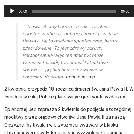
Odtwarzacz
00:00
00:00
plików
dźwiękowych
– Zauważyliśmy bardzo szerokie działanie
oddolne w obronie dobrego imienia św. Jana
Pawła II. Są to działania spontaniczne, bardzo
zdecydowane. To jest zdrowy odruch.
Paradoksalnie więc ten atak być może
wzmocni Kościół, tożsamość katolików i
sprawi, że głębiej będziemy wnikać w
nauczanie Kościoła
– dodaje biskup.
2 kwietnia, przypada 18. rocznica śmierci św. Jana Pawła II. W
tym dniu w całej Polsce planowanych jest wiele wydarzeń.
Bp Andrzej Jeż zaprasza 2 kwietnia do podjęcia szczególnej
modlitwy przez orędownictwo św. Jana Pawła II za naszą
Ojczyznę, 'by trwała i w przyszłości wytrwała w blasku
Chrystusowej prawdy, która niesie wyzwolenie z zamętu,