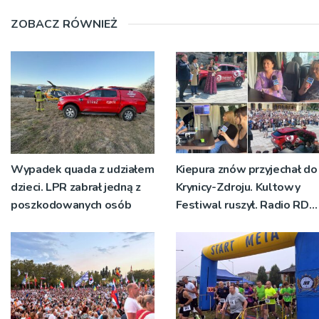
ZOBACZ RÓWNIEŻ
Wypadek quada z udziałem
Kiepura znów przyjechał do
dzieci. LPR zabrał jedną z
Krynicy-Zdroju. Kultowy
poszkodowanych osób
Festiwal ruszył. Radio RDN
nadawało program na
żywo [ZDJĘCIA]