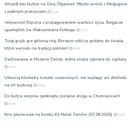
Wszedł bez butów na Górę Objawień. Młodzi wrócili z Medjugorie
z pięknymi przeżyciami
12:12
Aktywność fizyczna z propagowaniem wartości życia. Biegacze
upamiętnili św. Maksymiliana Kolbego
11:11
Tutaj grzyb gra główną rolę. Borzęcin odlicza godziny do święta,
które wyrosło na tradycji pokoleń
09:09
Dachowanie w Mszanie Dolnej. Jedna osoba zabrana do szpitala
07:07
Utworzą kilometry ścieżek rowerowych, nie wydając ani złotówki
na ich budowę
06:06
Do końca sierpnia zamknięta zostanie droga w Chomranicach
05:05
Kino plenerowe na boisku KS Metal Tarnów [07.08.2026]
21:09