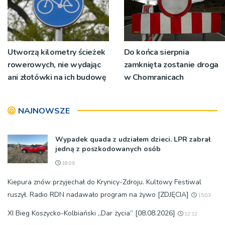
Utworzą kilometry ścieżek
Do końca sierpnia
rowerowych, nie wydając
zamknięta zostanie droga
ani złotówki na ich budowę
w Chomranicach
NAJNOWSZE
Wypadek quada z udziałem dzieci. LPR zabrał
jedną z poszkodowanych osób
18:06
Kiepura znów przyjechał do Krynicy-Zdroju. Kultowy Festiwal
ruszył. Radio RDN nadawało program na żywo [ZDJĘCIA]
15:03
XI Bieg Koszycko-Kolbiański „Dar życia” [08.08.2026]
12:12