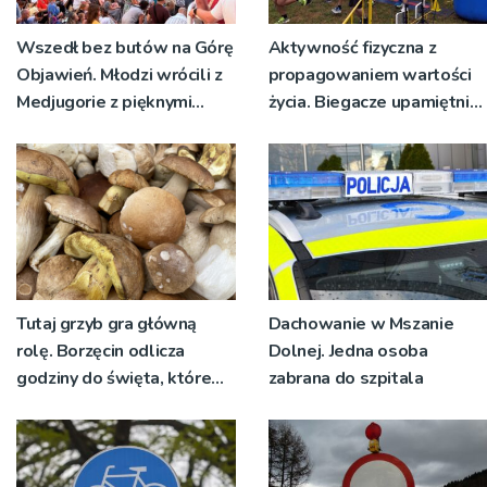
Wszedł bez butów na Górę
Aktywność fizyczna z
Objawień. Młodzi wrócili z
propagowaniem wartości
Medjugorie z pięknymi
życia. Biegacze upamiętnili
przeżyciami
św. Maksymiliana Kolbego
Tutaj grzyb gra główną
Dachowanie w Mszanie
rolę. Borzęcin odlicza
Dolnej. Jedna osoba
godziny do święta, które
zabrana do szpitala
wyrosło na tradycji
pokoleń