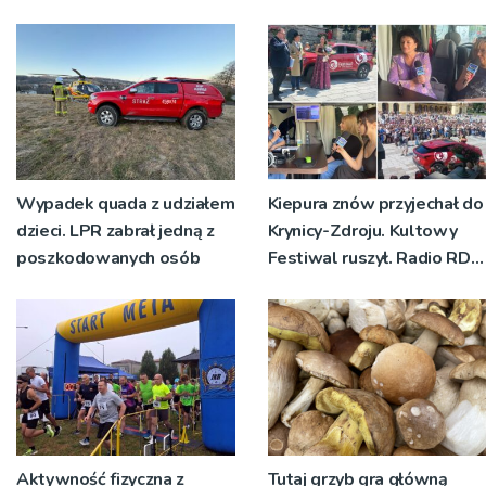
Wypadek quada z udziałem
Kiepura znów przyjechał do
dzieci. LPR zabrał jedną z
Krynicy-Zdroju. Kultowy
poszkodowanych osób
Festiwal ruszył. Radio RDN
nadawało program na
żywo [ZDJĘCIA]
Aktywność fizyczna z
Tutaj grzyb gra główną