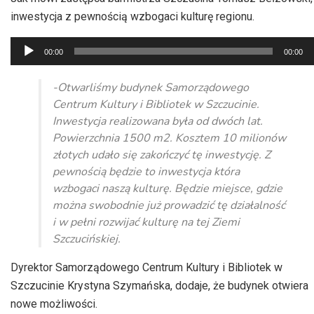
inwestycja z pewnością wzbogaci kulturę regionu.
Odtwarzacz
00:00
00:00
plików
dźwiękowych
-Otwarliśmy budynek Samorządowego
Centrum Kultury i Bibliotek w Szczucinie.
Inwestycja realizowana była od dwóch lat.
Powierzchnia 1500 m2. Kosztem 10 milionów
złotych udało się zakończyć tę inwestycję. Z
pewnością będzie to inwestycja która
wzbogaci naszą kulturę. Będzie miejsce, gdzie
można swobodnie już prowadzić tę działalność
i w pełni rozwijać kulturę na tej Ziemi
Szczucińskiej.
Dyrektor Samorządowego Centrum Kultury i Bibliotek w
Szczucinie Krystyna Szymańska, dodaje, że budynek otwiera
nowe możliwości.