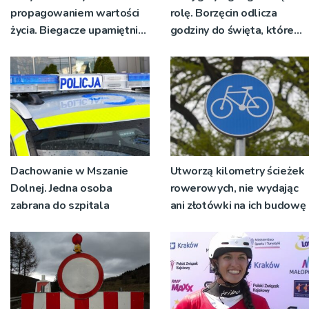
propagowaniem wartości
rolę. Borzęcin odlicza
życia. Biegacze upamiętnili
godziny do święta, które
św. Maksymiliana Kolbego
wyrosło na tradycji
pokoleń
Dachowanie w Mszanie
Utworzą kilometry ścieżek
Dolnej. Jedna osoba
rowerowych, nie wydając
zabrana do szpitala
ani złotówki na ich budowę