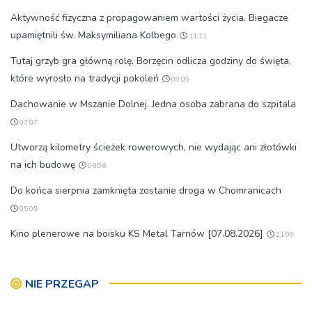
Aktywność fizyczna z propagowaniem wartości życia. Biegacze
upamiętnili św. Maksymiliana Kolbego
11:11
Tutaj grzyb gra główną rolę. Borzęcin odlicza godziny do święta,
które wyrosło na tradycji pokoleń
09:09
Dachowanie w Mszanie Dolnej. Jedna osoba zabrana do szpitala
07:07
Utworzą kilometry ścieżek rowerowych, nie wydając ani złotówki
na ich budowę
06:06
Do końca sierpnia zamknięta zostanie droga w Chomranicach
05:05
Kino plenerowe na boisku KS Metal Tarnów [07.08.2026]
21:09
NIE PRZEGAP