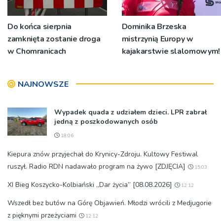
Do końca sierpnia
Dominika Brzeska
zamknięta zostanie droga
mistrzynią Europy w
w Chomranicach
kajakarstwie slalomowym!
NAJNOWSZE
Wypadek quada z udziałem dzieci. LPR zabrał
jedną z poszkodowanych osób
18:06
Kiepura znów przyjechał do Krynicy-Zdroju. Kultowy Festiwal
ruszył. Radio RDN nadawało program na żywo [ZDJĘCIA]
15:03
XI Bieg Koszycko-Kolbiański „Dar życia” [08.08.2026]
12:12
Wszedł bez butów na Górę Objawień. Młodzi wrócili z Medjugorie
z pięknymi przeżyciami
12:12