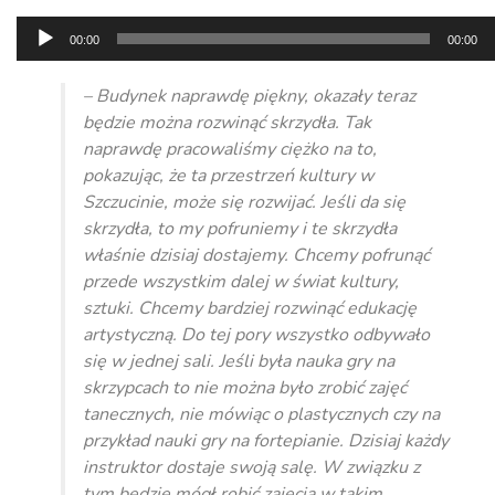
Odtwarzacz
00:00
00:00
plików
dźwiękowych
– Budynek naprawdę piękny, okazały teraz
będzie można rozwinąć skrzydła. Tak
naprawdę pracowaliśmy ciężko na to,
pokazując, że ta przestrzeń kultury w
Szczucinie, może się rozwijać. Jeśli da się
skrzydła, to my pofruniemy i te skrzydła
właśnie dzisiaj dostajemy. Chcemy pofrunąć
przede wszystkim dalej w świat kultury,
sztuki. Chcemy bardziej rozwinąć edukację
artystyczną. Do tej pory wszystko odbywało
się w jednej sali. Jeśli była nauka gry na
skrzypcach to nie można było zrobić zajęć
tanecznych, nie mówiąc o plastycznych czy na
przykład nauki gry na fortepianie. Dzisiaj każdy
instruktor dostaje swoją salę. W związku z
tym będzie mógł robić zajęcia w takim