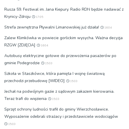
Rusza 59. Festiwal im. Jana Kiepury. Radio RDN będzie nadawać z
Krynicy-Zdroju
17:05
Strefa zewnętrzna Pływalni Limanowskiej już działa!
16:04
Zalew Klimkówka w powiecie gorlickim wysycha. Ważna decyzja
RZGW [ZDJĘCIA]
16:04
Autobusy elektryczne gotowe do przewożenia pasażerów po
gminie Podegrodzie
15:03
Szkoła w Staszkówce, która pamięta I wojnę światową
przechodzi przebudowę [WIDEO]
15:03
Jechał na podwójnym gazie z sądowym zakazem kierowania.
Teraz trafi do więzienia
15:03
Sprzęt ochrony ludności trafił do gminy Wierzchosławice.
Wyposażenie odebrali strażacy i przedstawiciele wodociągów
15:03