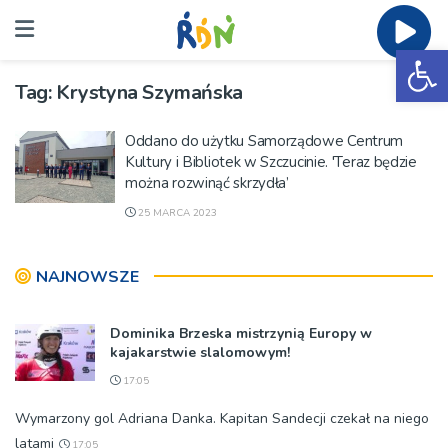
Ot
Tag:
Krystyna Szymańska
Oddano do użytku Samorządowe Centrum
Kultury i Bibliotek w Szczucinie. 'Teraz będzie
można rozwinąć skrzydła’
25 MARCA 2023
NAJNOWSZE
Dominika Brzeska mistrzynią Europy w
kajakarstwie slalomowym!
17:05
Wymarzony gol Adriana Danka. Kapitan Sandecji czekał na niego
latami
17:05