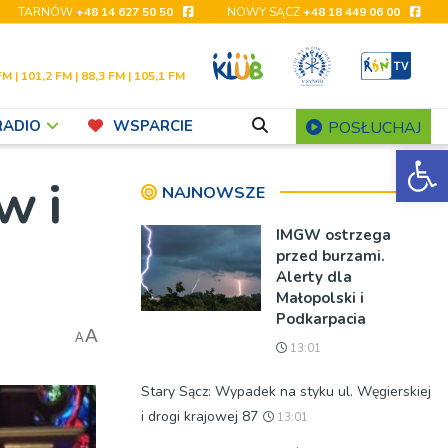
TARNÓW
+48 14 627 50 50
NOWY SĄCZ
+48 18 449 06 00
FM | 101,2 FM | 88,3 FM | 105,1 FM
RADIO
WSPARCIE
POSŁUCHAJ
Ot
w i
NAJNOWSZE
IMGW ostrzega
przed burzami.
Alerty dla
Małopolski i
Podkarpacia
A
A
13:01
Stary Sącz: Wypadek na styku ul. Węgierskiej
i drogi krajowej 87
13:01