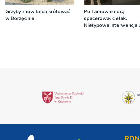
Grzyby znów będą królować
Po Tarnowie nocą
w Borzęcinie!
spacerował cielak.
Nietypowa interwencja p
RDN