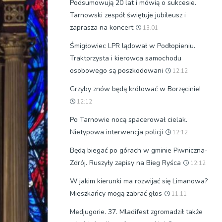
Podsumowują 20 lat i mówią o sukcesie.
Tarnowski zespół świętuje jubileusz i
zaprasza na koncert
13:01
Śmigłowiec LPR lądował w Podłopieniu.
Traktorzysta i kierowca samochodu
osobowego są poszkodowani
12:12
Grzyby znów będą królować w Borzęcinie!
12:12
Po Tarnowie nocą spacerował cielak.
Nietypowa interwencja policji
12:12
Będą biegać po górach w gminie Piwniczna-
Zdrój. Ruszyły zapisy na Bieg Ryśca
12:12
W jakim kierunki ma rozwijać się Limanowa?
Mieszkańcy mogą zabrać głos
11:11
Medjugorie. 37. Mladifest zgromadził także