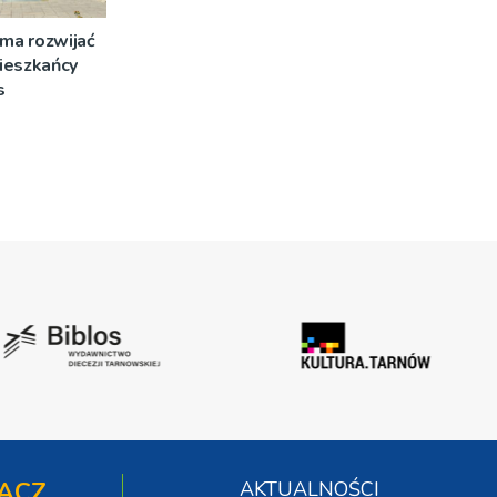
 ma rozwijać
ieszkańcy
s
ĄCZ
AKTUALNOŚCI