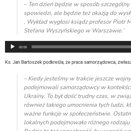
– Ten dzień będzie w sposób szczególny
spowiedzi, ale będzie też okazją do wysł
. Wykład wygłosi ksiądz profesor Piotr
Stefana Wyszyńskiego w Warszawie.’
Odtwarzacz
00:00
plików
dźwiękowych
Ks. Jan Bartoszek podkreśla, że praca samorządowca, zwłasz
– Kiedy jesteśmy w trakcie jeszcze wojny
podejmowali samorządowcy w kontekście
Ukrainy. To był dość trudny czas, w związ
również takiego umocnienia tych ludzi, k
ważne funkcje w społeczeństwie. Ostatn
lokalnych podejmowało różnego rodzaju 