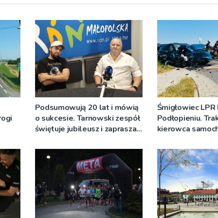
Podsumowują 20 lat i mówią
Śmigłowiec LPR
rogi
o sukcesie. Tarnowski zespół
Podłopieniu. Trak
świętuje jubileusz i zaprasza
kierowca samoc
na koncert
osobowego są
poszkodowani