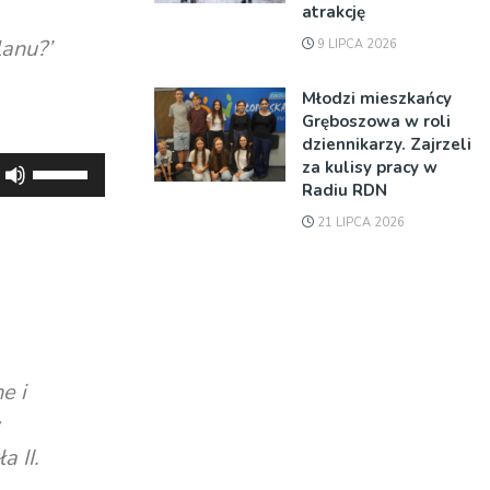
atrakcję
lanu?’
9 LIPCA 2026
Młodzi mieszkańcy
Gręboszowa w roli
dziennikarzy. Zajrzeli
za kulisy pracy w
Używaj
Radiu RDN
strzałek
do
21 LIPCA 2026
góry
oraz
do
dołu
aby
e i
zwiększyć
lub
zmniejszyć
 II.
głośność.