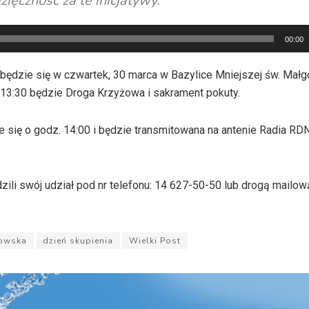
ięczność za te inicjatywy.
00:00
ędzie się w czwartek, 30 marca w Bazylice Mniejszej św. Małg
 13:30 będzie Droga Krzyżowa i sakrament pokuty.
się o godz. 14:00 i będzie transmitowana na antenie Radia RD
zili swój udział pod nr telefonu: 14 627-50-50 lub drogą mailow
nowska
dzień skupienia
Wielki Post