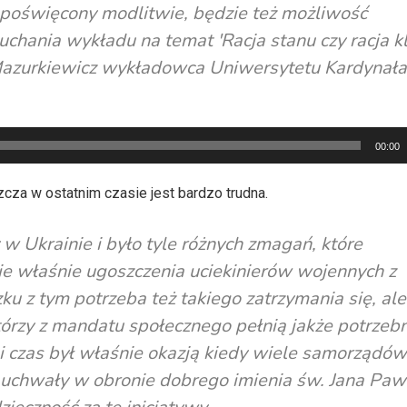
 poświęcony modlitwie, będzie też możliwość
uchania wykładu na temat 'Racja stanu czy racja k
 Mazurkiewicz wykładowca Uniwersytetu Kardynała
00:00
cza w ostatnim czasie jest bardzo trudna.
 w Ukrainie i było tyle różnych zmagań, które
 właśnie ugoszczenia uciekinierów wojennych z
ku z tym potrzeba też takiego zatrzymania się, ale
tórzy z mandatu społecznego pełnią jakże potrzebn
i czas był właśnie okazją kiedy wiele samorządów
uchwały w obronie dobrego imienia św. Jana Pawła