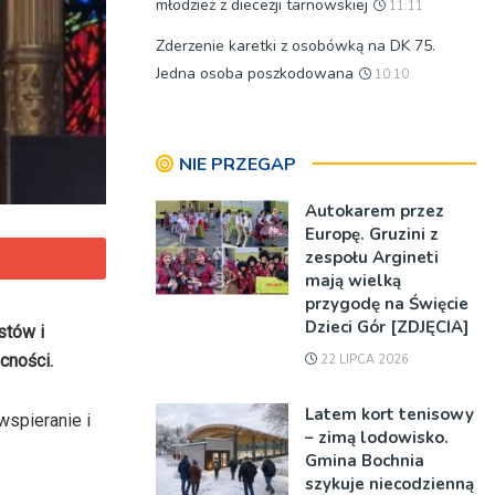
młodzież z diecezji tarnowskiej
11:11
Zderzenie karetki z osobówką na DK 75.
Jedna osoba poszkodowana
10:10
NIE PRZEGAP
Autokarem przez
Europę. Gruzini z
zespołu Argineti
mają wielką
przygodę na Święcie
Dzieci Gór [ZDJĘCIA]
stów i
cności.
22 LIPCA 2026
Latem kort tenisowy
wspieranie i
– zimą lodowisko.
Gmina Bochnia
szykuje niecodzienną