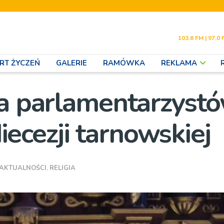
103,6 FM | 97,0 
RT ŻYCZEŃ
GALERIE
RAMÓWKA
REKLAMA
la parlamentarzystó
cezji tarnowskiej
AKTUALNOŚCI
,
RELIGIA