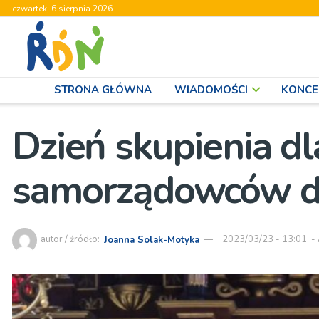
czwartek, 6 sierpnia 2026
STRONA GŁÓWNA
WIADOMOŚCI
KONCE
Dzień skupienia d
samorządowców die
autor / źródło:
Joanna Solak-Motyka
2023/03/23 - 13:01
-