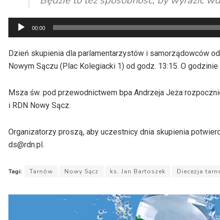
Będzie to też sposobność, by wyrazić wdz
Odtwarzacz
00:00
plików
dźwiękowych
Dzień skupienia dla parlamentarzystów i samorządowców odb
Nowym Sączu (Plac Kolegiacki 1) od godz. 13:15. O godzinie
Msza św. pod przewodnictwem bpa Andrzeja Jeża rozpocznie 
i RDN Nowy Sącz.
Organizatorzy proszą, aby uczestnicy dnia skupienia potwierd
ds@rdn.pl.
Tagi:
Tarnów
Nowy Sącz
ks. Jan Bartoszek
Diecezja tar