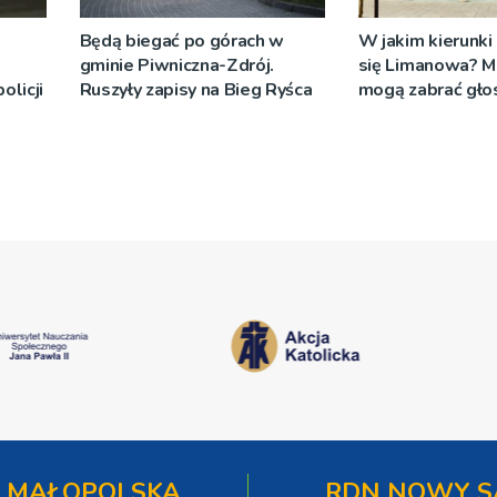
Będą biegać po górach w
W jakim kierunki
gminie Piwniczna-Zdrój.
się Limanowa? M
olicji
Ruszyły zapisy na Bieg Ryśca
mogą zabrać gło
 MAŁOPOLSKA
RDN NOWY S