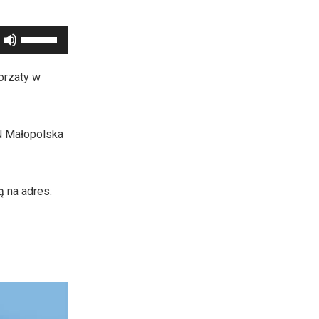
Używaj
strzałek
do
orzaty w
góry
oraz
do
N Małopolska
dołu
aby
zwiększyć
ą na adres:
lub
zmniejszyć
głośność.