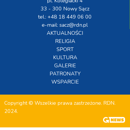
pl. Kolegiacki 4
33 - 300 Nowy Sącz
tel.: +48 18 449 06 00
e-mail: sacz@rdn.pl
AKTUALNOŚCI
RELIGIA
SPORT
KULTURA
GALERIE
PATRONATY
WSPARCIE
Copyright © Wszelkie prawa zastrzeżone. RDN.
2024.