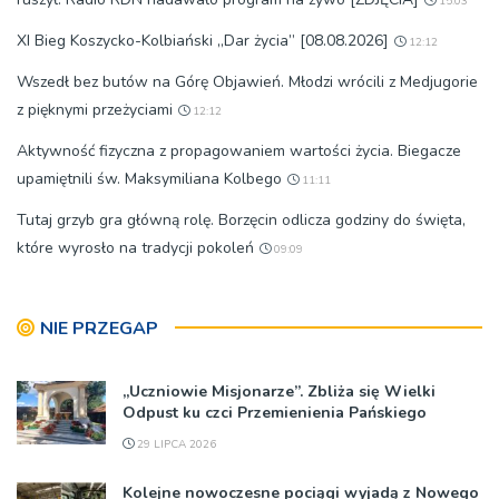
15:03
XI Bieg Koszycko-Kolbiański „Dar życia” [08.08.2026]
12:12
Wszedł bez butów na Górę Objawień. Młodzi wrócili z Medjugorie
z pięknymi przeżyciami
12:12
Aktywność fizyczna z propagowaniem wartości życia. Biegacze
upamiętnili św. Maksymiliana Kolbego
11:11
Tutaj grzyb gra główną rolę. Borzęcin odlicza godziny do święta,
które wyrosło na tradycji pokoleń
09:09
NIE PRZEGAP
„Uczniowie Misjonarze”. Zbliża się Wielki
Odpust ku czci Przemienienia Pańskiego
29 LIPCA 2026
Kolejne nowoczesne pociągi wyjadą z Nowego