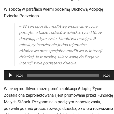
W sobotę w parafiach wierni podejmą Duchową Adopcję
Dziecka Poczętego.
– W ten sposób modlitwą wspieramy życie
poczęte, a także rodziców dziecka, tych którzy
decydują o tym życiu. Modlitwa trwająca 9
miesięcy (codziennie jedna tajemnica
różańcowa oraz specjalna modlitwa w intencji
dziecka), jest prośbą skierowaną do Boga w
intencji życia poczętego dziecka.
Odtwarzacz
00:00
00:00
plików
dźwiękowych
W takiej modlitwie może pomóc aplikacja Adoptuj Życie.
Została ona zaprojektowana i jest promowana przez Fundację
Małych Stópek. Przypomina o podjętym zobowiązaniu,
pozwala poznać proces rozwoju dziecka, zawiera rozważania