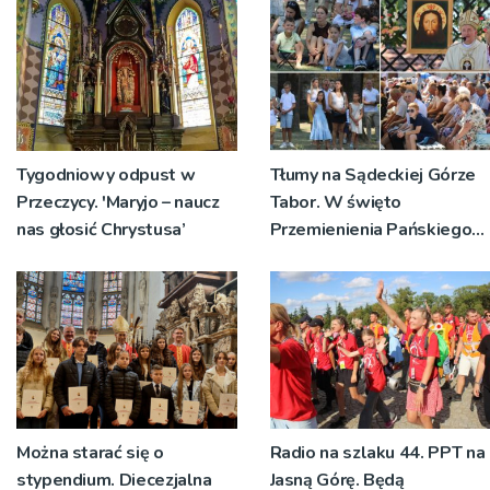
Tygodniowy odpust w
Tłumy na Sądeckiej Górze
Przeczycy. 'Maryjo – naucz
Tabor. W święto
nas głosić Chrystusa’
Przemienienia Pańskiego
bp Jeż przypominał o
znaczeniu Sakramentów
[ZDJĘCIA]
Można starać się o
Radio na szlaku 44. PPT na
stypendium. Diecezjalna
Jasną Górę. Będą