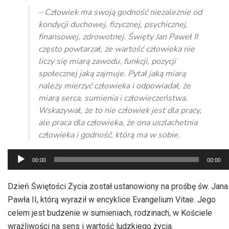
– Człowiek ma swoją godność niezależnie od
kondycji duchowej, fizycznej, psychicznej,
finansowej, zdrowotnej. Święty Jan Paweł II
często powtarzał, że wartość człowieka nie
liczy się miarą zawodu, funkcji, pozycji
społecznej jaką zajmuje. Pytał jaką miarą
należy mierzyć człowieka i odpowiadał, że
miarą serca, sumienia i człowieczeństwa.
Wskazywał, że to nie człowiek jest dla pracy,
ale praca dla człowieka, że ona uszlachetnia
człowieka i godność, którą ma w sobie.
Odtwarzacz
00:00
00:00
plików
dźwiękowych
Dzień Świętości Życia został ustanowiony na prośbę św. Jana
Pawła II, którą wyraził w encyklice Evangelium Vitae. Jego
celem jest budzenie w sumieniach, rodzinach, w Kościele
wrażliwości na sens i wartość ludzkiego życia.