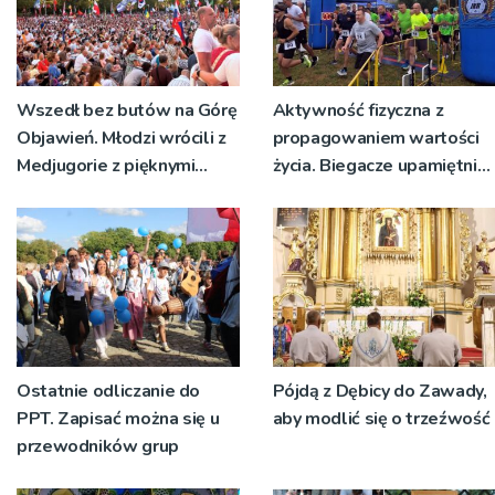
Wszedł bez butów na Górę
Aktywność fizyczna z
Objawień. Młodzi wrócili z
propagowaniem wartości
Medjugorie z pięknymi
życia. Biegacze upamiętnili
przeżyciami
św. Maksymiliana Kolbego
Ostatnie odliczanie do
Pójdą z Dębicy do Zawady,
PPT. Zapisać można się u
aby modlić się o trzeźwość
przewodników grup