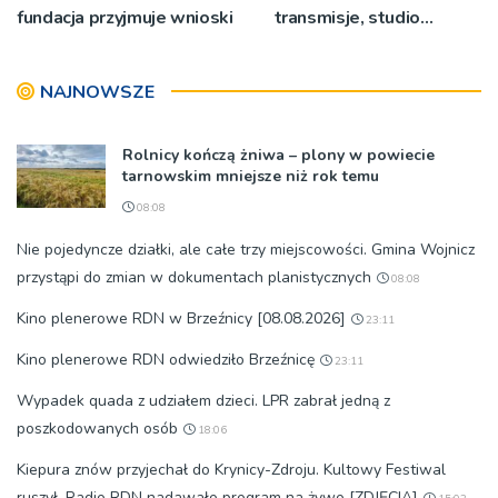
fundacja przyjmuje wnioski
transmisje, studio
pielgrzymkowe,
pozdrowienia
NAJNOWSZE
Rolnicy kończą żniwa – plony w powiecie
tarnowskim mniejsze niż rok temu
08:08
Nie pojedyncze działki, ale całe trzy miejscowości. Gmina Wojnicz
przystąpi do zmian w dokumentach planistycznych
08:08
Kino plenerowe RDN w Brzeźnicy [08.08.2026]
23:11
Kino plenerowe RDN odwiedziło Brzeźnicę
23:11
Wypadek quada z udziałem dzieci. LPR zabrał jedną z
poszkodowanych osób
18:06
Kiepura znów przyjechał do Krynicy-Zdroju. Kultowy Festiwal
ruszył. Radio RDN nadawało program na żywo [ZDJĘCIA]