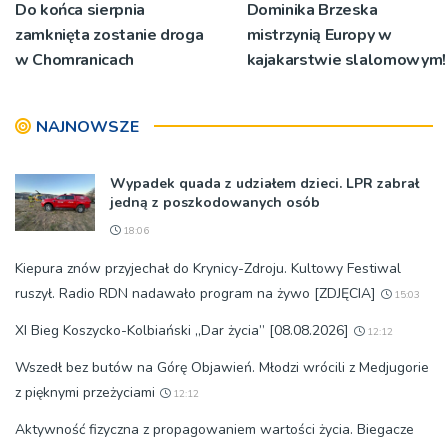
Do końca sierpnia
Dominika Brzeska
zamknięta zostanie droga
mistrzynią Europy w
w Chomranicach
kajakarstwie slalomowym!
NAJNOWSZE
Wypadek quada z udziałem dzieci. LPR zabrał
jedną z poszkodowanych osób
18:06
Kiepura znów przyjechał do Krynicy-Zdroju. Kultowy Festiwal
ruszył. Radio RDN nadawało program na żywo [ZDJĘCIA]
15:03
XI Bieg Koszycko-Kolbiański „Dar życia” [08.08.2026]
12:12
Wszedł bez butów na Górę Objawień. Młodzi wrócili z Medjugorie
z pięknymi przeżyciami
12:12
Aktywność fizyczna z propagowaniem wartości życia. Biegacze