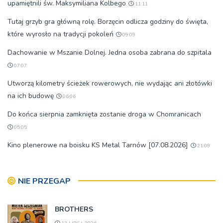
upamiętnili św. Maksymiliana Kolbego
11:11
Tutaj grzyb gra główną rolę. Borzęcin odlicza godziny do święta,
które wyrosło na tradycji pokoleń
09:09
Dachowanie w Mszanie Dolnej. Jedna osoba zabrana do szpitala
07:07
Utworzą kilometry ścieżek rowerowych, nie wydając ani złotówki
na ich budowę
06:06
Do końca sierpnia zamknięta zostanie droga w Chomranicach
05:05
Kino plenerowe na boisku KS Metal Tarnów [07.08.2026]
21:09
NIE PRZEGAP
BROTHERS