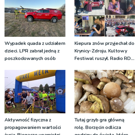
Wypadek quada z udziałem
Kiepura znów przyjechał do
dzieci. LPR zabrał jedną z
Krynicy-Zdroju. Kultowy
poszkodowanych osób
Festiwal ruszył. Radio RDN
nadawało program na
żywo [ZDJĘCIA]
Aktywność fizyczna z
Tutaj grzyb gra główną
propagowaniem wartości
rolę. Borzęcin odlicza
życia. Biegacze upamiętnili
godziny do święta, które