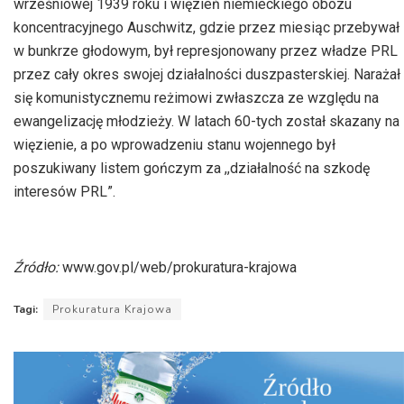
wrześniowej 1939 roku i więzień niemieckiego obozu
koncentracyjnego Auschwitz, gdzie przez miesiąc przebywał
w bunkrze głodowym, był represjonowany przez władze PRL
przez cały okres swojej działalności duszpasterskiej. Narażał
się komunistycznemu reżimowi zwłaszcza ze względu na
ewangelizację młodzieży. W latach 60-tych został skazany na
więzienie, a po wprowadzeniu stanu wojennego był
poszukiwany listem gończym za ,,działalność na szkodę
interesów PRL”.
Źródło:
www.gov.pl/web/prokuratura-krajowa
Tagi:
Prokuratura Krajowa