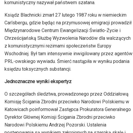
komunistyczny nazywał państwem szatana.
Ksiądz Blachnicki zmarł 27 lutego 1987 roku w niemieckim
Carlsbergu, gdzie będąc na przymusowej emigracji prowadził
Międzynarodowe Centrum Ewangelizacji Światło-Życie i
Chrześcijańską Służbę Wyzwolenia Narodów dla walczących
z komunistycznymi reżimami społeczeństw Europy
Wschodniej. Był tam intensywnie inwigilowany przez agentów
PRL-owskiego wywiadu. Śmierć nastąpiła w wyniku podania
księdzu toksycznych substancji.
Jednoznaczne wyniki ekspertyz
O szczegółach śledztwa, prowadzonego przez Oddziałową
Komisję Ścigania Zbrodni przeciwko Narodowi Polskiemu w
Katowicach poinformował Zastępca Prokuratora Generalnego
Dyrektor Głównej Komisji Ścigania Zbrodni przeciwko
Narodowi Polskiemu Andrzej Pozorski. Ustalenia
postępowania są wynikiem zakrojonych na szeroką skalę i