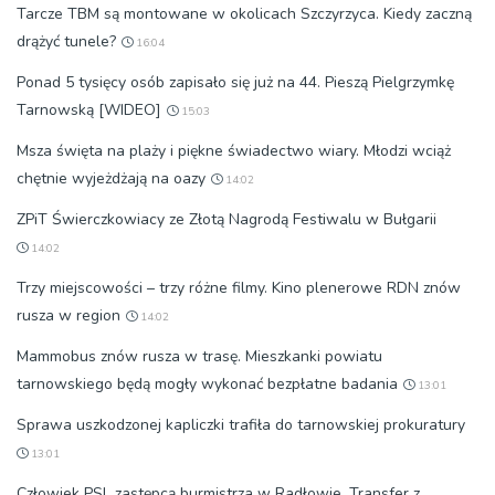
Tarcze TBM są montowane w okolicach Szczyrzyca. Kiedy zaczną
drążyć tunele?
16:04
Ponad 5 tysięcy osób zapisało się już na 44. Pieszą Pielgrzymkę
Tarnowską [WIDEO]
15:03
Msza święta na plaży i piękne świadectwo wiary. Młodzi wciąż
chętnie wyjeżdżają na oazy
14:02
ZPiT Świerczkowiacy ze Złotą Nagrodą Festiwalu w Bułgarii
14:02
Trzy miejscowości – trzy różne filmy. Kino plenerowe RDN znów
rusza w region
14:02
Mammobus znów rusza w trasę. Mieszkanki powiatu
tarnowskiego będą mogły wykonać bezpłatne badania
13:01
Sprawa uszkodzonej kapliczki trafiła do tarnowskiej prokuratury
13:01
Człowiek PSL zastępcą burmistrza w Radłowie. Transfer z