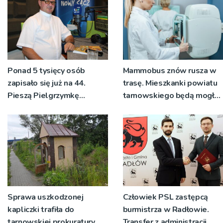
Ponad 5 tysięcy osób
Mammobus znów rusza w
zapisało się już na 44.
trasę. Mieszkanki powiatu
Pieszą Pielgrzymkę
tarnowskiego będą mogły
Tarnowską [WIDEO]
wykonać bezpłatne
badania
Sprawa uszkodzonej
Człowiek PSL zastępcą
kapliczki trafiła do
burmistrza w Radłowie.
tarnowskiej prokuratury
Transfer z administracji