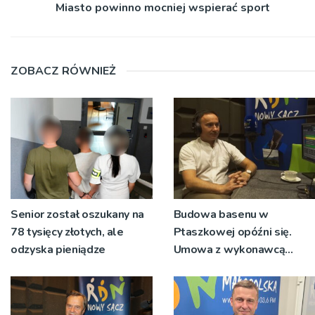
Miasto powinno mocniej wspierać sport
ZOBACZ RÓWNIEŻ
Senior został oszukany na
Budowa basenu w
78 tysięcy złotych, ale
Ptaszkowej opóźni się.
odzyska pieniądze
Umowa z wykonawcą
wyłonionym w przetargu
nie zostanie podpisana