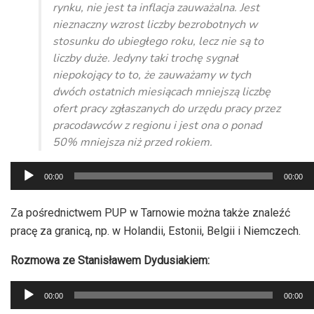
rynku, nie jest ta inflacja zauważalna. Jest
nieznaczny wzrost liczby bezrobotnych w
stosunku do ubiegłego roku, lecz nie są to
liczby duże. Jedyny taki trochę sygnał
niepokojący to to, że zauważamy w tych
dwóch ostatnich miesiącach mniejszą liczbę
ofert pracy zgłaszanych do urzędu pracy przez
pracodawców z regionu i jest ona o ponad
50% mniejsza niż przed rokiem.
Odtwarzacz
00:00
00:00
plików
dźwiękowych
Za pośrednictwem PUP w Tarnowie można także znaleźć
pracę za granicą, np. w Holandii, Estonii, Belgii i Niemczech.
Rozmowa ze Stanisławem Dydusiakiem:
Odtwarzacz
00:00
00:00
plików