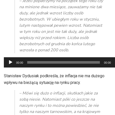
– Jeżeli popatrzymy na początek tego roku czy
na minione dwa miesiące, zauważamy nie tak
duży, ale jednak wzrost liczby osób
bezrobotnych. W ubiegłym roku w styczniu,
lutym następował pewien wzrost. Natomiast
w tym roku on jest nie tak duży, ale jednak
większy niż przed rokiem. Liczba osób
bezrobotnych od grudnia do końca lutego
wzrosła o ponad 200 osób.
Odtwarzacz
00:00
00:00
plików
dźwiękowych
Stanisław Dydusiak podkreśla, że inflacja nie ma dużego
wpływu na bieżącą sytuację na rynku pracy.
– Mówi się dużo o inflacji, skutkach jakie za
sobą niesie. Natomiast póki co jeszcze na
naszym rynku i to można powiedzieć, że nie
tylko na naszym tarnowskim, a na krajowym