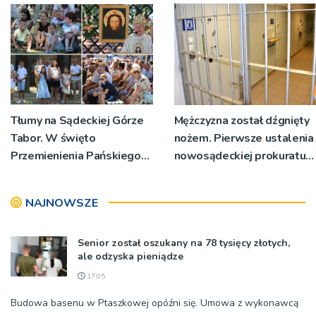
miejsc
Tłumy na Sądeckiej Górze
Mężczyzna został dźgnięty
Tabor. W święto
nożem. Pierwsze ustalenia
Przemienienia Pańskiego
nowosądeckiej prokuratury
bp Jeż przypominał o
w tej sprawie
znaczeniu Sakramentów
NAJNOWSZE
[ZDJĘCIA]
Senior został oszukany na 78 tysięcy złotych,
ale odzyska pieniądze
17:05
Budowa basenu w Ptaszkowej opóźni się. Umowa z wykonawcą