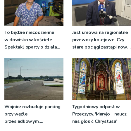
To będzie niecodzienne
Jest umowa na regionalne
widowisko w kościele.
przewozy kolejowe. Czy
Spektakl oparty o działa
stare pociągi zastąpi nowy
św. Teresy Wielkiej
tabor?
Wojnicz rozbuduje parking
Tygodniowy odpust w
przy węźle
Przeczycy. 'Maryjo – naucz
przesiadkowym.
nas głosić Chrystusa’
Powstanie ponad 60