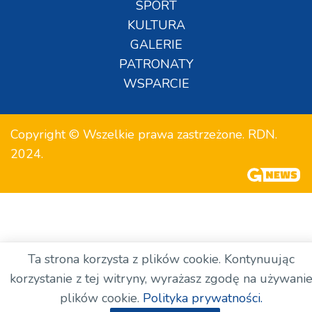
SPORT
KULTURA
GALERIE
PATRONATY
WSPARCIE
Copyright © Wszelkie prawa zastrzeżone. RDN.
2024.
Ta strona korzysta z plików cookie. Kontynuując
korzystanie z tej witryny, wyrażasz zgodę na używani
plików cookie.
Polityka prywatności.