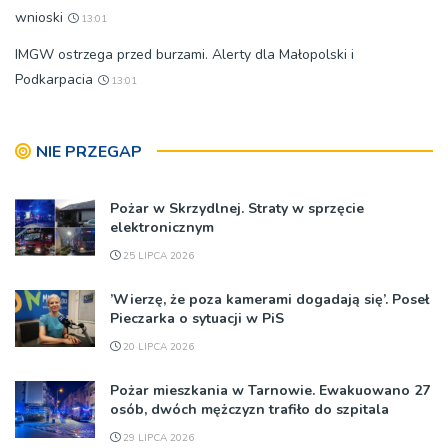
wnioski
13:01
IMGW ostrzega przed burzami. Alerty dla Małopolski i
Podkarpacia
13:01
NIE PRZEGAP
Pożar w Skrzydlnej. Straty w sprzęcie
elektronicznym
25 LIPCA 2026
’Wierzę, że poza kamerami dogadają się’. Poseł
Pieczarka o sytuacji w PiS
20 LIPCA 2026
Pożar mieszkania w Tarnowie. Ewakuowano 27
osób, dwóch mężczyzn trafiło do szpitala
29 LIPCA 2026