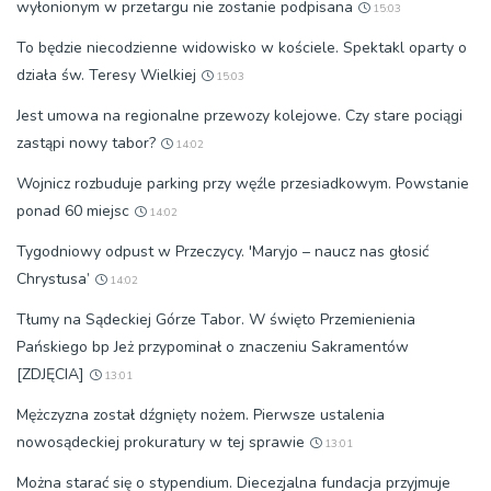
wyłonionym w przetargu nie zostanie podpisana
15:03
To będzie niecodzienne widowisko w kościele. Spektakl oparty o
działa św. Teresy Wielkiej
15:03
Jest umowa na regionalne przewozy kolejowe. Czy stare pociągi
zastąpi nowy tabor?
14:02
Wojnicz rozbuduje parking przy węźle przesiadkowym. Powstanie
ponad 60 miejsc
14:02
Tygodniowy odpust w Przeczycy. 'Maryjo – naucz nas głosić
Chrystusa’
14:02
Tłumy na Sądeckiej Górze Tabor. W święto Przemienienia
Pańskiego bp Jeż przypominał o znaczeniu Sakramentów
[ZDJĘCIA]
13:01
Mężczyzna został dźgnięty nożem. Pierwsze ustalenia
nowosądeckiej prokuratury w tej sprawie
13:01
Można starać się o stypendium. Diecezjalna fundacja przyjmuje