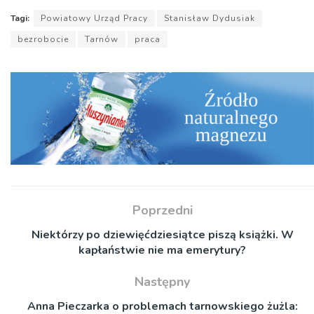
dźwiękowych
Tagi:
Powiatowy Urząd Pracy
Stanisław Dydusiak
bezrobocie
Tarnów
praca
Poprzedni
Niektórzy po dziewięćdziesiątce piszą książki. W
kapłaństwie nie ma emerytury?
Następny
Anna Pieczarka o problemach tarnowskiego żużla: