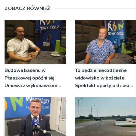
ZOBACZ RÓWNIEŻ
Budowa basenu w
To będzie niecodzienne
Ptaszkowej opóźni się.
widowisko w kościele.
Umowa z wykonawcom
Spektakl oparty o działa
wyłonionym w przetargu
św. Teresy Wielkiej
nie zostanie podpisana