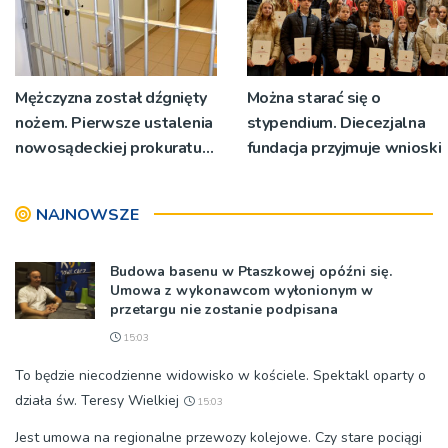
Mężczyzna został dźgnięty
Można starać się o
nożem. Pierwsze ustalenia
stypendium. Diecezjalna
nowosądeckiej prokuratury
fundacja przyjmuje wnioski
w tej sprawie
NAJNOWSZE
Budowa basenu w Ptaszkowej opóźni się.
Umowa z wykonawcom wyłonionym w
przetargu nie zostanie podpisana
15:03
To będzie niecodzienne widowisko w kościele. Spektakl oparty o
działa św. Teresy Wielkiej
15:03
Jest umowa na regionalne przewozy kolejowe. Czy stare pociągi