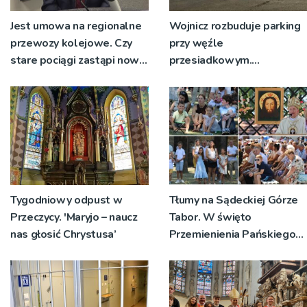
Jest umowa na regionalne
Wojnicz rozbuduje parking
przewozy kolejowe. Czy
przy węźle
stare pociągi zastąpi nowy
przesiadkowym.
tabor?
Powstanie ponad 60
miejsc
Tygodniowy odpust w
Tłumy na Sądeckiej Górze
Przeczycy. 'Maryjo – naucz
Tabor. W święto
nas głosić Chrystusa’
Przemienienia Pańskiego
bp Jeż przypominał o
znaczeniu Sakramentów
[ZDJĘCIA]