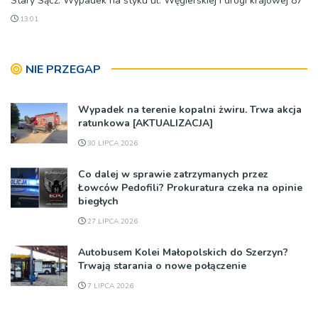
Stary Sącz: Wypadek na styku ul. Węgierskiej i drogi krajowej 87
13:01
NIE PRZEGAP
Wypadek na terenie kopalni żwiru. Trwa akcja
ratunkowa [AKTUALIZACJA]
30 LIPCA 2026
Co dalej w sprawie zatrzymanych przez
Łowców Pedofili? Prokuratura czeka na opinie
biegłych
27 LIPCA 2026
Autobusem Kolei Małopolskich do Szerzyn?
Trwają starania o nowe połączenie
7 LIPCA 2026