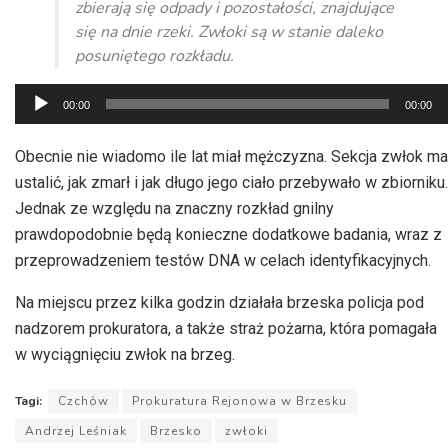
zbierają się odpady i pozostałości, znajdujące
się na dnie rzeki. Zwłoki są w stanie daleko
posuniętego rozkładu.
Odtwarzacz
00:00
00:00
plików
dźwiękowych
Obecnie nie wiadomo ile lat miał mężczyzna. Sekcja zwłok ma
ustalić, jak zmarł i jak długo jego ciało przebywało w zbiorniku.
Jednak ze względu na znaczny rozkład gnilny
prawdopodobnie będą konieczne dodatkowe badania, wraz z
przeprowadzeniem testów DNA w celach identyfikacyjnych.
Na miejscu przez kilka godzin działała brzeska policja pod
nadzorem prokuratora, a także straż pożarna, która pomagała
w wyciągnięciu zwłok na brzeg.
Tagi:
Czchów
Prokuratura Rejonowa w Brzesku
Andrzej Leśniak
Brzesko
zwłoki