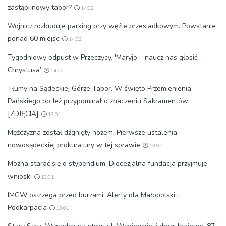
zastąpi nowy tabor?
14:02
Wojnicz rozbuduje parking przy węźle przesiadkowym. Powstanie
ponad 60 miejsc
14:02
Tygodniowy odpust w Przeczycy. 'Maryjo – naucz nas głosić
Chrystusa’
14:02
Tłumy na Sądeckiej Górze Tabor. W święto Przemienienia
Pańskiego bp Jeż przypominał o znaczeniu Sakramentów
[ZDJĘCIA]
13:01
Mężczyzna został dźgnięty nożem. Pierwsze ustalenia
nowosądeckiej prokuratury w tej sprawie
13:01
Można starać się o stypendium. Diecezjalna fundacja przyjmuje
wnioski
13:01
IMGW ostrzega przed burzami. Alerty dla Małopolski i
Podkarpacia
13:01