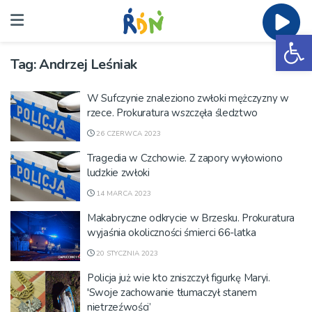
Ot
Tag:
Andrzej Leśniak
W Sufczynie znaleziono zwłoki mężczyzny w
rzece. Prokuratura wszczęła śledztwo
26 CZERWCA 2023
Tragedia w Czchowie. Z zapory wyłowiono
ludzkie zwłoki
14 MARCA 2023
Makabryczne odkrycie w Brzesku. Prokuratura
wyjaśnia okoliczności śmierci 66-latka
20 STYCZNIA 2023
Policja już wie kto zniszczył figurkę Maryi.
'Swoje zachowanie tłumaczył stanem
nietrzeźwości’