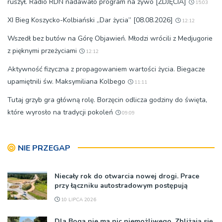
ruszył. Radio RDN nadawało program na żywo [ZDJĘCIA]
15:03
XI Bieg Koszycko-Kolbiański „Dar życia” [08.08.2026]
12:12
Wszedł bez butów na Górę Objawień. Młodzi wrócili z Medjugorie
z pięknymi przeżyciami
12:12
Aktywność fizyczna z propagowaniem wartości życia. Biegacze
upamiętnili św. Maksymiliana Kolbego
11:11
Tutaj grzyb gra główną rolę. Borzęcin odlicza godziny do święta,
które wyrosło na tradycji pokoleń
09:09
NIE PRZEGAP
Niecały rok do otwarcia nowej drogi. Prace
przy łączniku autostradowym postępują
10 LIPCA 2026
Dla Boga nie ma nic niemożliwego. Zbliżają się