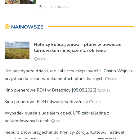
12 STYCZNIA 2023
NAJNOWSZE
Rolnicy kończą żniwa – plony w powiecie
tarnowskim mniejsze niż rok temu
08:08
Nie pojedyncze działki, ale całe trzy miejscowości. Gmina Wojnicz
przystąpi do zmian w dokumentach planistycznych
08:08
Kino plenerowe RDN w Brzeźnicy [08.08.2026]
23:11
Kino plenerowe RDN odwiedziło Brzeźnicę
23:11
Wypadek quada z udziałem dzieci. LPR zabrał jedną z
poszkodowanych osób
18:06
Kiepura znów przyjechał do Krynicy-Zdroju. Kultowy Festiwal