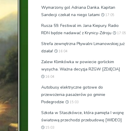
Wymarzony gol Adriana Danka. Kapitan
Sandecji czekał na niego latami
17:05
Rusza 59. Festiwal im. Jana Kiepury. Radio
RDN będzie nadawać z Krynicy-Zdroju
17:05
Strefa zewnętrzna Pływalni Limanowskiej już
działa!
16:04
Zalew Klimkówka w powiecie gorlickim
wysycha. Ważna decyzja RZGW [ZDJĘCIA]
16:04
Autobusy elektryczne gotowe do
przewożenia pasażerów po gminie
Podegrodzie
15:03
Szkoła w Staszkówce, która pamięta I wojnę
światową przechodzi przebudowę [WIDEO]
15:03