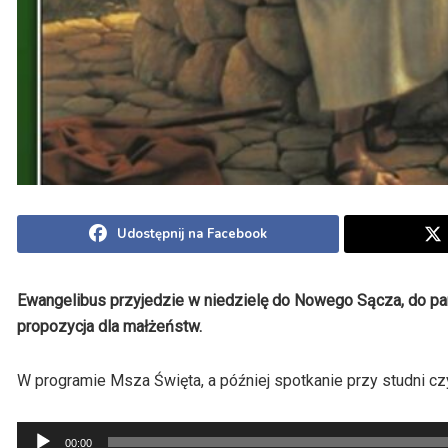
Udostępnij na Facebook
Ewangelibus przyjedzie w niedzielę do Nowego Sącza, do par
propozycja dla małżeństw.
W programie Msza Święta, a później spotkanie przy studni czy
Odtwarzacz
00:00