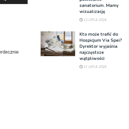
strzałek
sanatorium. Mamy
do
wizualizację
góry
13 LIPCA 2026
oraz
do
Kto może trafić do
Hospicjum Via Spei?
dołu
Dyrektor wyjaśnia
aby
erdecznie
najczęstsze
zwiększyć
wątpliwości
lub
27 LIPCA 2026
zmniejszyć
głośność.