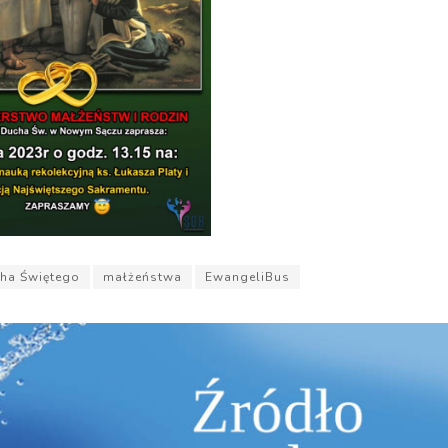
cha Świętego
małżeństwa
EwangeliBus