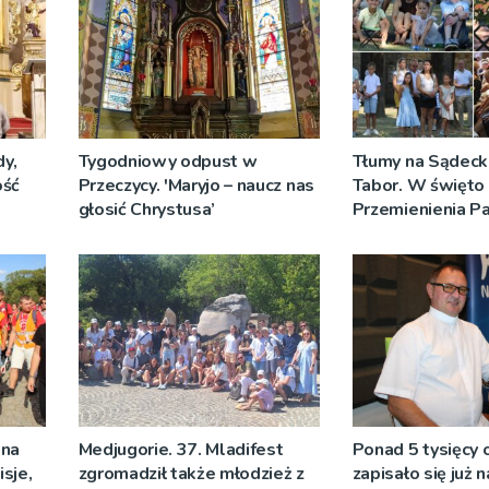
y,
Tygodniowy odpust w
Tłumy na Sądeck
ość
Przeczycy. 'Maryjo – naucz nas
Tabor. W święto
głosić Chrystusa’
Przemienienia P
Jeż przypominał 
Sakramentów [Z
 na
Medjugorie. 37. Mladifest
Ponad 5 tysięcy
sje,
zgromadził także młodzież z
zapisało się już 