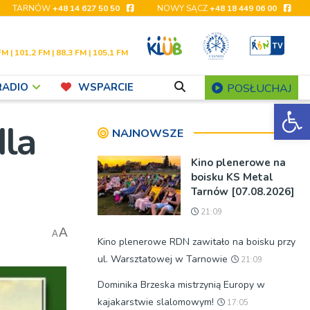
TARNÓW
+48 14 627 50 50
NOWY SĄCZ
+48 18 449 06 00
FM | 101,2 FM | 88,3 FM | 105,1 FM
RADIO
WSPARCIE
POSŁUCHAJ
Ot
dla
NAJNOWSZE
Kino plenerowe na
boisku KS Metal
Tarnów [07.08.2026]
21:09
A
A
Kino plenerowe RDN zawitało na boisku przy
ul. Warsztatowej w Tarnowie
21:09
Dominika Brzeska mistrzynią Europy w
kajakarstwie slalomowym!
17:05