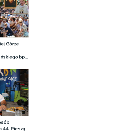
iej Górze
ańskiego bp
o znaczeniu
DJĘCIA]
 osób
na 44. Pieszą