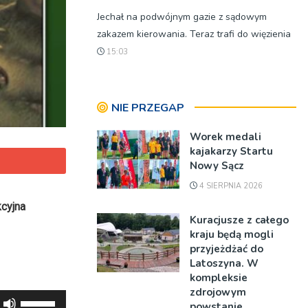
Jechał na podwójnym gazie z sądowym
zakazem kierowania. Teraz trafi do więzienia
15:03
NIE PRZEGAP
Worek medali
kajakarzy Startu
Nowy Sącz
4 SIERPNIA 2026
kcyjna
Kuracjusze z całego
kraju będą mogli
przyjeżdżać do
Latoszyna. W
kompleksie
zdrojowym
Używaj
powstanie