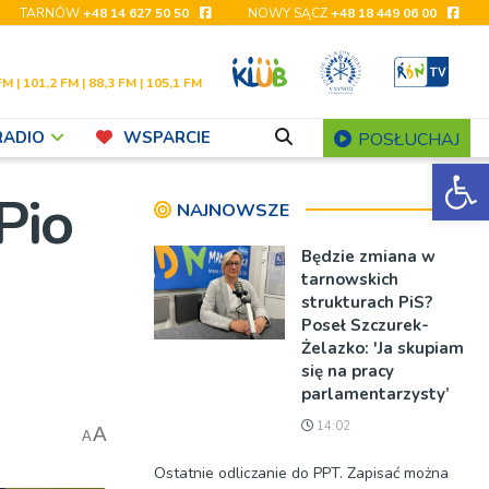
TARNÓW
+48 14 627 50 50
NOWY SĄCZ
+48 18 449 06 00
FM | 101,2 FM | 88,3 FM | 105,1 FM
RADIO
WSPARCIE
POSŁUCHAJ
Ot
Pio
NAJNOWSZE
Będzie zmiana w
tarnowskich
strukturach PiS?
Poseł Szczurek-
Żelazko: 'Ja skupiam
się na pracy
parlamentarzysty’
14:02
A
A
Ostatnie odliczanie do PPT. Zapisać można