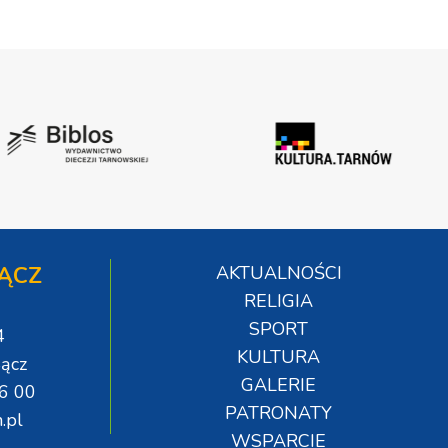
ĄCZ
AKTUALNOŚCI
RELIGIA
SPORT
4
KULTURA
ącz
GALERIE
06 00
PATRONATY
.pl
WSPARCIE