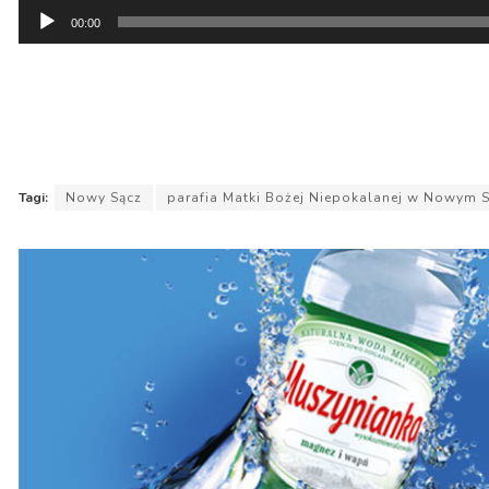
Odtwarzacz
00:00
plików
dźwiękowych
Tagi:
Nowy Sącz
parafia Matki Bożej Niepokalanej w Nowym 