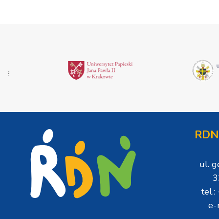
RDN
ul. 
3
tel.
e-