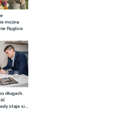
ce
ie można
ie Ryglice
o długach.
ość
edy staje się
nym