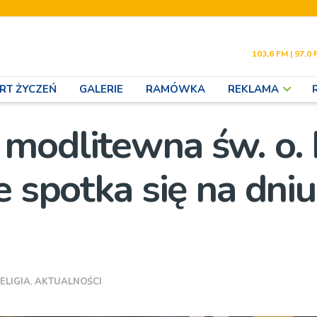
103,6 FM | 97,0 
RT ŻYCZEŃ
GALERIE
RAMÓWKA
REKLAMA
modlitewna św. o. 
e spotka się na dniu
ELIGIA
,
AKTUALNOŚCI