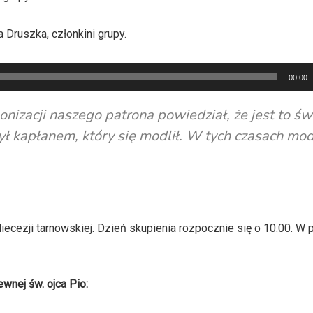
Druszka, członkini grupy.
00:00
onizacji naszego patrona powiedział, że jest to św
był kapłanem, który się modlił. W tych czasach mo
diecezji tarnowskiej. Dzień skupienia rozpocznie się o 10.00. W
nej św. ojca Pio: