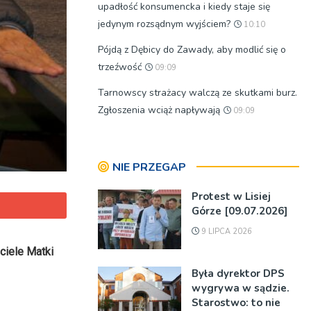
upadłość konsumencka i kiedy staje się
jedynym rozsądnym wyjściem?
10:10
Pójdą z Dębicy do Zawady, aby modlić się o
trzeźwość
09:09
Tarnowscy strażacy walczą ze skutkami burz.
Zgłoszenia wciąż napływają
09:09
NIE PRZEGAP
Protest w Lisiej
Górze [09.07.2026]
9 LIPCA 2026
ciele Matki
Była dyrektor DPS
wygrywa w sądzie.
Starostwo: to nie