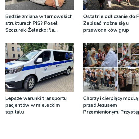
Będzie zmiana w tarnowskich
Ostatnie odliczanie do 
strukturach PiS? Poseł
Zapisać można się u
Szczurek-Żelazko: 'Ja
przewodników grup
skupiam się na pracy
parlamentarzysty’
Lepsze warunki transportu
Chorzy i cierpiący modlą 
pacjentów w mieleckim
przed Jezusem
szpitalu
Przemienionym. Przystę
do sakramentu namaszc
[ZDJĘCIA]