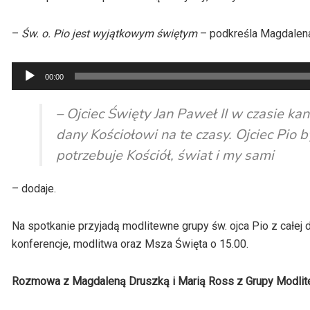
–
Św. o. Pio jest wyjątkowym świętym
– podkreśla Magdalena 
Odtwarzacz
00:00
plików
dźwiękowych
– Ojciec Święty Jan Paweł II w czasie kan
dany Kościołowi na te czasy. Ojciec Pio 
potrzebuje Kościół, świat i my sami
– dodaje.
Na spotkanie przyjadą modlitewne grupy św. ojca Pio z całej 
konferencje, modlitwa oraz Msza Święta o 15.00.
Rozmowa z Magdaleną Druszką i Marią Ross z Grupy Modlitew