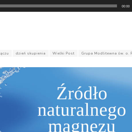
00:00
Sączu
dzień skupienia
Wielki Post
Grupa Modlitewna św. o. 