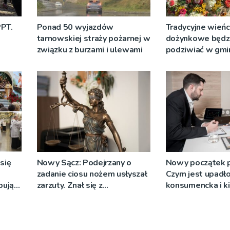
PPT.
Ponad 50 wyjazdów
Tradycyjne wień
tarnowskiej straży pożarnej w
dożynkowe będz
związku z burzami i ulewami
podziwiać w gmin
się
Nowy Sącz: Podejrzany o
Nowy początek p
zadanie ciosu nożem usłyszał
Czym jest upadł
pują
zarzuty. Znał się z
konsumencka i ki
zenia
pokrzywdzonym
jedynym rozsąd
wyjściem?