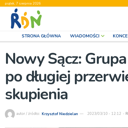
piątek, 7 sierpnia 2026
STRONA GŁÓWNA
WIADOMOŚCI
KONCE
Nowy Sącz: Grupa 
po długiej przerwi
skupienia
autor / źródło:
Krzysztof Niedzielan
2023/03/10 - 12:12
-
R