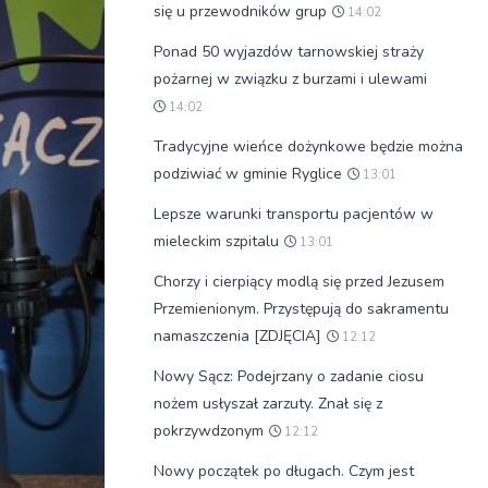
się u przewodników grup
14:02
Ponad 50 wyjazdów tarnowskiej straży
pożarnej w związku z burzami i ulewami
14:02
Tradycyjne wieńce dożynkowe będzie można
podziwiać w gminie Ryglice
13:01
Lepsze warunki transportu pacjentów w
mieleckim szpitalu
13:01
Chorzy i cierpiący modlą się przed Jezusem
Przemienionym. Przystępują do sakramentu
namaszczenia [ZDJĘCIA]
12:12
Nowy Sącz: Podejrzany o zadanie ciosu
nożem usłyszał zarzuty. Znał się z
pokrzywdzonym
12:12
Nowy początek po długach. Czym jest