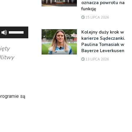
oznacza powrotu na
funkcję
15 LIPCA 2026
Używaj
Kolejny duży krok w
strzałek
karierze Sądeczanki.
Paulina Tomasiak w
do
ięty
Bayerze Leverkusen
góry
dlitwy
13 LIPCA 2026
oraz
do
dołu
aby
zwiększyć
 programie są
lub
zmniejszyć
głośność.