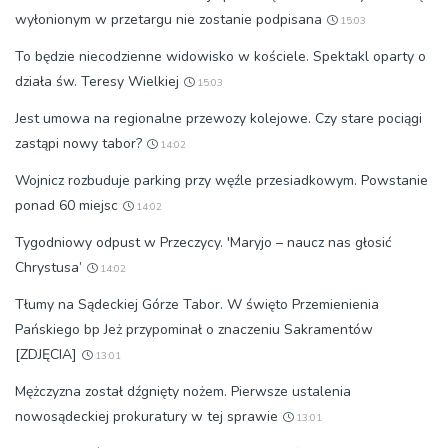
wyłonionym w przetargu nie zostanie podpisana
15:03
To będzie niecodzienne widowisko w kościele. Spektakl oparty o
działa św. Teresy Wielkiej
15:03
Jest umowa na regionalne przewozy kolejowe. Czy stare pociągi
zastąpi nowy tabor?
14:02
Wojnicz rozbuduje parking przy węźle przesiadkowym. Powstanie
ponad 60 miejsc
14:02
Tygodniowy odpust w Przeczycy. 'Maryjo – naucz nas głosić
Chrystusa’
14:02
Tłumy na Sądeckiej Górze Tabor. W święto Przemienienia
Pańskiego bp Jeż przypominał o znaczeniu Sakramentów
[ZDJĘCIA]
13:01
Mężczyzna został dźgnięty nożem. Pierwsze ustalenia
nowosądeckiej prokuratury w tej sprawie
13:01