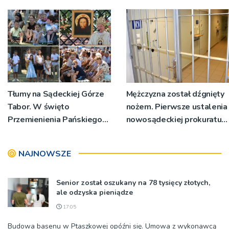
Powstanie ponad 60
miejsc
Tłumy na Sądeckiej Górze
Mężczyzna został dźgnięty
Tabor. W święto
nożem. Pierwsze ustalenia
Przemienienia Pańskiego
nowosądeckiej prokuratury
bp Jeż przypominał o
w tej sprawie
znaczeniu Sakramentów
NAJNOWSZE
[ZDJĘCIA]
Senior został oszukany na 78 tysięcy złotych,
ale odzyska pieniądze
17:05
Budowa basenu w Ptaszkowej opóźni się. Umowa z wykonawcą