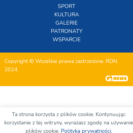
SPORT
KULTURA
GALERIE
PATRONATY
WSPARCIE
Copyright © Wszelkie prawa zastrzeżone. RDN.
2024.
Ta strona korzysta z plików cookie. Kontynuując
korzystanie z tej witryny, wyrażasz zgodę na używani
plików cookie.
Polityka prywatności.