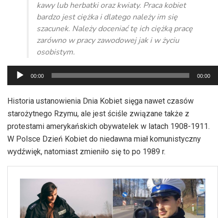
kawy lub herbatki oraz kwiaty. Praca kobiet
bardzo jest ciężka i dlatego należy im się
szacunek. Należy doceniać tę ich ciężką pracę
zarówno w pracy zawodowej jak i w życiu
osobistym.
Odtwarzacz
00:00
00:00
plików
dźwiękowych
Historia ustanowienia Dnia Kobiet sięga nawet czasów
starożytnego Rzymu, ale jest ściśle związane także z
protestami amerykańskich obywatelek w latach 1908-1911.
W Polsce Dzień Kobiet do niedawna miał komunistyczny
wydźwięk, natomiast zmieniło się to po 1989 r.