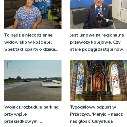
To będzie niecodzienne
Jest umowa na regionalne
widowisko w kościele.
przewozy kolejowe. Czy
Spektakl oparty o działa
stare pociągi zastąpi nowy
św. Teresy Wielkiej
tabor?
Wojnicz rozbuduje parking
Tygodniowy odpust w
przy węźle
Przeczycy. 'Maryjo – naucz
przesiadkowym.
nas głosić Chrystusa’