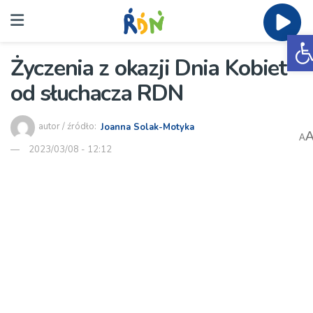
O
Życzenia z okazji Dnia Kobiet
od słuchacza RDN
autor / źródło:
Joanna Solak-Motyka
A
2023/03/08 - 12:12