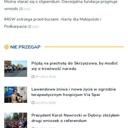
Można starać się o stypendium. Diecezjalna fundacja przyjmuje
wnioski
13:01
IMGW ostrzega przed burzami. Alerty dla Małopolski i
Podkarpacia
13:01
NIE PRZEGAP
Pójdą na piechotę do Skrzyszowa, by modlić
się o trzeźwość narodu
29 LIPCA 2026
Lawendowe żniwa i nowe życie w ogrodzie
terapeutycznym hospicjum Via Spei
14 LIPCA 2026
Prezydent Karol Nawrocki w Dębicy: złożyłem
drugi wniosek o referendum