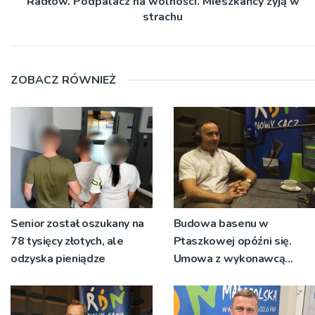
Radłów. Podpalacz na wolności. Mieszkańcy żyją w
strachu
ZOBACZ RÓWNIEŻ
Senior został oszukany na
Budowa basenu w
78 tysięcy złotych, ale
Ptaszkowej opóźni się.
odzyska pieniądze
Umowa z wykonawcą
wyłonionym w przetargu
nie zostanie podpisana