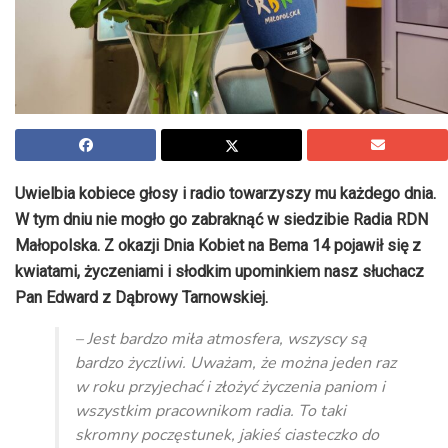
Uwielbia kobiece głosy i radio towarzyszy mu każdego dnia.
W tym dniu nie mogło go zabraknąć w siedzibie Radia RDN
Małopolska. Z okazji Dnia Kobiet na Bema 14 pojawił się z
kwiatami, życzeniami i słodkim upominkiem nasz słuchacz
Pan Edward z Dąbrowy Tarnowskiej.
– Jest bardzo miła atmosfera, wszyscy są
bardzo życzliwi. Uważam, że można jeden raz
w roku przyjechać i złożyć życzenia paniom i
wszystkim pracownikom radia. To taki
skromny poczęstunek, jakieś ciasteczko do