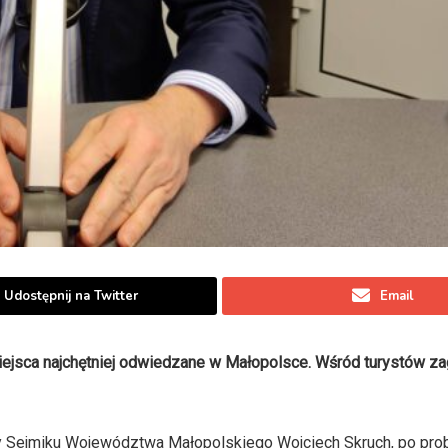
Udostępnij na Twitter
Email
miejsca najchętniej odwiedzane w Małopolsce. Wśród turystów z
 Sejmiku Województwa Małopolskiego Wojciech Skruch, po pro