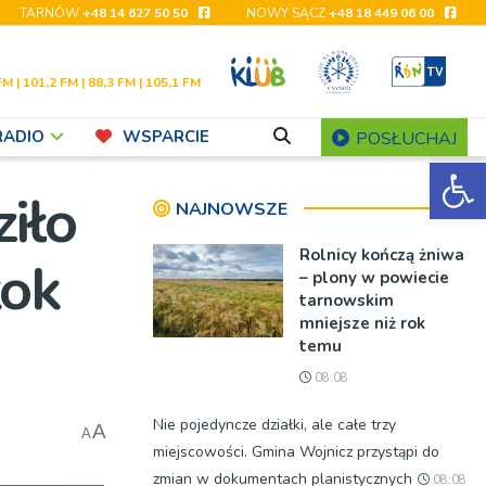
TARNÓW
+48 14 627 50 50
NOWY SĄCZ
+48 18 449 06 00
FM | 101,2 FM | 88,3 FM | 105,1 FM
RADIO
WSPARCIE
POSŁUCHAJ
Ot
iło
NAJNOWSZE
Rolnicy kończą żniwa
kok
– plony w powiecie
tarnowskim
mniejsze niż rok
temu
08:08
Nie pojedyncze działki, ale całe trzy
A
A
miejscowości. Gmina Wojnicz przystąpi do
zmian w dokumentach planistycznych
08:08