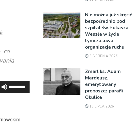
Nie można już skręcić
bezpośrednio pod
szpital św. Łukasza.
k
Weszła w życie
tymczasowa
organizacja ruchu
, co
3 SIERPNIA 2026
wania
Zmarł ks. Adam
Mardeusz,
emerytowany
Używaj
proboszcz parafii
strzałek
Okulice
do
16 LIPCA 2026
góry
oraz
arnowskim
do
dołu