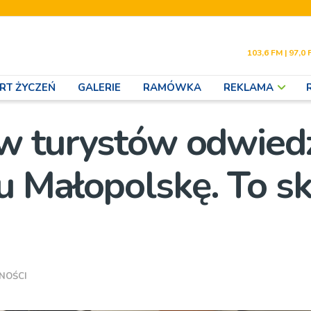
103,6 FM | 97,0 
RT ŻYCZEŃ
GALERIE
RAMÓWKA
REKLAMA
w turystów odwiedz
 Małopolskę. To s
NOŚCI