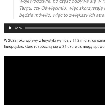
województwie, bo część odbywa się w K
Targu, czy Oświęcimiu, więc skorzystają 
będzie mówiło, więc to zwiększy ich atra
Odtwarzacz
00:00
plików
dźwiękowych
W 2022 roku wpływy z turystyki wyniosły 11,2 mld zł, co ozn
Europejskie, które rozpoczną się w 21 czerwca, mogą spowod