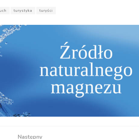
uch
turystyka
turyści
Następny