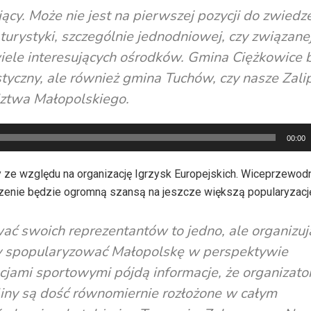
jący. Może nie jest na pierwszej pozycji do zwiedz
a turystyki, szczególnie jednodniowej, czy związanej
wiele interesujących ośrodków. Gmina Ciężkowice 
ystyczny, ale również gmina Tuchów, czy nasze Zalip
dztwa Małopolskiego.
00:00
 ze względu na organizację Igrzysk Europejskich. Wiceprzewod
enie będzie ogromną szansą na jeszcze większą popularyzację
wać swoich reprezentantów to jedno, ale organizuj
 aby spopularyzować Małopolskę w perspektywie
lacjami sportowymi pójdą informacje, że organizat
iny są dość równomiernie rozłożone w całym