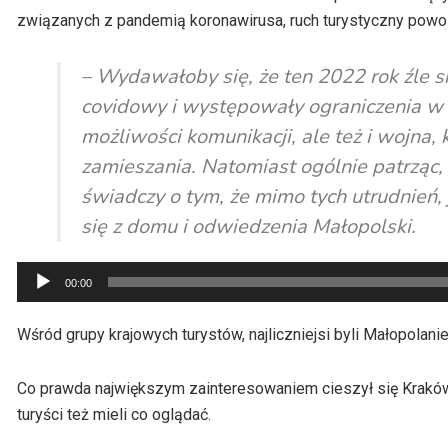
związanych z pandemią koronawirusa, ruch turystyczny powol
– Wydawałoby się, że ten 2022 rok źle s
covidowy i występowały ograniczenia w 
możliwości komunikacji, ale też i wojna
zamieszania. Natomiast ogólnie patrząc,
świadczy o tym, że mimo tych utrudnień
się z domu i odwiedzenia Małopolski.
Odtwarzacz
00:00
plików
dźwiękowych
Wśród grupy krajowych turystów, najliczniejsi byli Małopola
Co prawda największym zainteresowaniem cieszył się Kraków
turyści też mieli co oglądać.