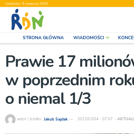
niedziela, 9 sierpnia 2026
STRONA GŁÓWNA
WIADOMOŚCI
KONCE
Prawie 17 milionó
w poprzednim roku
o niemal 1/3
autor / źródło:
Jakub Sajdak
2023/03/04 - 07:07
-
AKTUAL