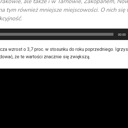
rakowie, ale także i w Tarnowie, Zakopanem, N
na tym również mniejsze miejscowości. O nich się t
kcyjność.
00:00
acza wzrost o 3,7 proc. w stosunku do roku poprzedniego. Igrzy
ować, że te wartości znacznie się zwiększą.