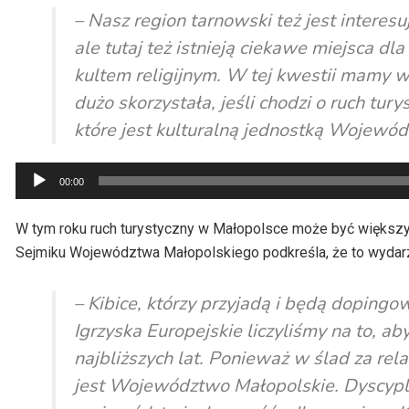
– Nasz region tarnowski też jest interesu
ale tutaj też istnieją ciekawe miejsca dl
kultem religijnym. W tej kwestii mamy 
dużo skorzystała, jeśli chodzi o ruch tur
które jest kulturalną jednostką Wojewó
Odtwarzacz
00:00
plików
dźwiękowych
W tym roku ruch turystyczny w Małopolsce może być większy
Sejmiku Województwa Małopolskiego podkreśla, że to wydarz
– Kibice, którzy przyjadą i będą dopingo
Igrzyska Europejskie liczyliśmy na to,
najbliższych lat. Ponieważ w ślad za re
jest Województwo Małopolskie. Dyscypl