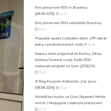
Kino plenerowe RDN w Brzeźnicy
[08.08.2026]
23:11
Kino plenerowe RDN odwiedziło Brzeźnicę
23:11
Wypadek quada z udziałem dzieci. LPR zabrał
jedną z poszkodowanych osób
18:06
Kiepura znów przyjechał do Krynicy-Zdroju.
Kultowy Festiwal ruszył. Radio RDN
nadawało program na żywo [ZDJĘCIA]
15:03
XI Bieg Koszycko-Kolbiański „Dar życia”
[08.08.2026]
12:12
Wszedł bez butów na Górę Objawień. Młodzi
wrócili z Medjugorie z pięknymi przeżyciami
12:12