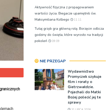
Aktywność fizyczna z propagowaniem
wartości życia. Biegacze upamiętnili św.
Maksymiliana Kolbego
11:11
Tutaj grzyb gra główną rolę. Borzęcin odlicza
godziny do święta, które wyrosło na tradycji
pokoleń
09:09
NIE PRZEGAP
Wydawnictwo
Promyczek szykuje
film i roraty o
Gietrzwałdzie.
agranicznych
Pojechali do Matki
Bożej polecić jej te
sprawy
blemach
31 LIPCA 2026