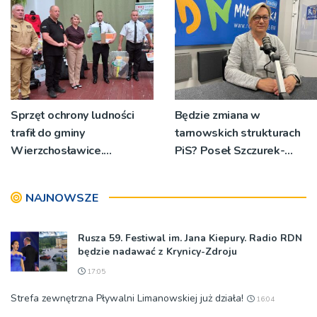
Sprzęt ochrony ludności
Będzie zmiana w
trafił do gminy
tarnowskich strukturach
Wierzchosławice.
PiS? Poseł Szczurek-
Wyposażenie odebrali
Żelazko: 'Ja skupiam się na
strażacy i przedstawiciele
pracy parlamentarzysty’
NAJNOWSZE
wodociągów
Rusza 59. Festiwal im. Jana Kiepury. Radio RDN
będzie nadawać z Krynicy-Zdroju
17:05
Strefa zewnętrzna Pływalni Limanowskiej już działa!
16:04