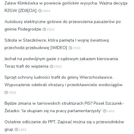
Zalew Klimkówka w powiecie gorlickim wysycha. Ważna decyzja
RZGW [ZDJĘCIA]
16:04
Autobusy elektryczne gotowe do przewożenia pasażerów po
gminie Podegrodzie
15:03
Szkoła w Staszkówce, która pamięta I wojnę światową
przechodzi przebudowę [WIDEO]
15:03
Jechał na podwójnym gazie z sądowym zakazem kierowania.
Teraz trafi do więzienia
15:03
Sprzęt ochrony ludności trafił do gminy Wierzchosławice.
Wyposażenie odebrali strażacy i przedstawiciele wodociągów
15:03
Będzie zmiana w tarnowskich strukturach PiS? Poseł Szczurek-
Żelazko: 'Ja skupiam się na pracy parlamentarzysty’
14:02
Ostatnie odliczanie do PPT. Zapisać można się u przewodników
grup
14:02