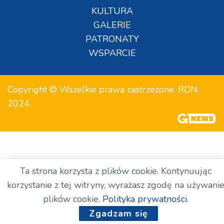
KULTURA
GALERIE
PATRONATY
WSPARCIE
Copyright © Wszelkie prawa zastrzeżone. RDN.
2024.
Ta strona korzysta z plików cookie. Kontynuując
korzystanie z tej witryny, wyrażasz zgodę na używani
plików cookie.
Polityka prywatności.
Zgadzam się