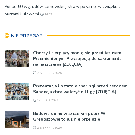
Ponad 50 wyjazdów tarnowskiej straży pożarnej w związku z
burzami i ulewami
14:02
NIE PRZEGAP
Chorzy i cierpiący modlą się przed Jezusem
Przemienionym. Przystępują do sakramentu
namaszczenia [ZDJĘCIA]
7 SIERPNIA 2026
Prezentacja i ostatnie sparingi przed sezonem.
Sandecja chce walczyć o I ligę [ZDJĘCIA]
17 LIPCA 2026
Budowa domu w szczerym polu? W
Gręboszowie to już nie przejdzie
2 SIERPNIA 2026