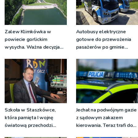
Zalew Klimkówka w
Autobusy elektryczne
powiecie gorlickim
gotowe do przewożenia
wysycha. Ważna decyzja
pasażerów po gminie
RZGW [ZDJĘCIA]
Podegrodzie
Szkoła w Staszkówce,
Jechał na podwójnym gazie
która pamięta I wojnę
z sądowym zakazem
światową przechodzi
kierowania. Teraz trafi do
przebudowę [WIDEO]
więzienia