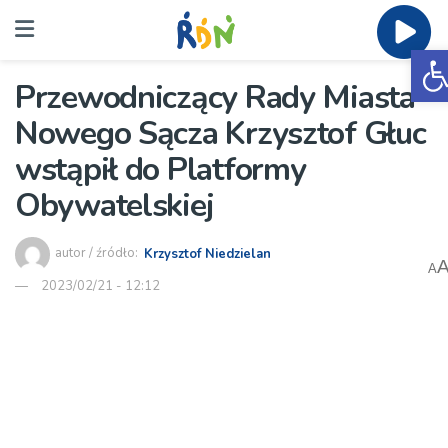
O
Przewodniczący Rady Miasta
Nowego Sącza Krzysztof Głuc
wstąpił do Platformy
Obywatelskiej
autor / źródło:
Krzysztof Niedzielan
A
2023/02/21 - 12:12