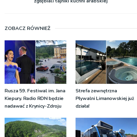
zgłębiali tajniki kuchni arabskiej
ZOBACZ RÓWNIEŻ
Rusza 59. Festiwal im. Jana
Strefa zewnętrzna
Kiepury. Radio RDN będzie
Pływalni Limanowskiej już
nadawać z Krynicy-Zdroju
działa!