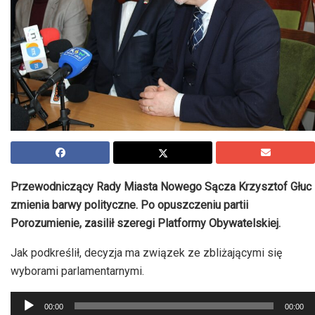
Przewodniczący Rady Miasta Nowego Sącza Krzysztof Głuc
zmienia barwy polityczne. Po opuszczeniu partii
Porozumienie, zasilił szeregi Platformy Obywatelskiej.
Jak podkreślił, decyzja ma związek ze zbliżającymi się
wyborami parlamentarnymi.
Odtwarzacz
00:00
00:00