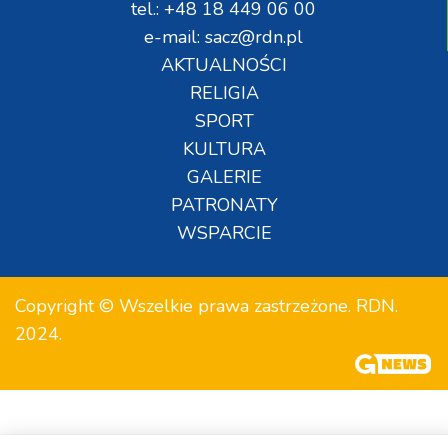
tel.: +48 18 449 06 00
e-mail: sacz@rdn.pl
AKTUALNOŚCI
RELIGIA
SPORT
KULTURA
GALERIE
PATRONATY
WSPARCIE
Copyright © Wszelkie prawa zastrzeżone. RDN.
2024.