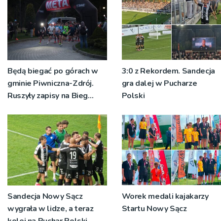
Będą biegać po górach w
3:0 z Rekordem. Sandecja
gminie Piwniczna-Zdrój.
gra dalej w Pucharze
Ruszyły zapisy na Bieg
Polski
Ryśca
Sandecja Nowy Sącz
Worek medali kajakarzy
wygrała w lidze, a teraz
Startu Nowy Sącz
kolej na Puchar Polski.