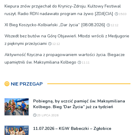
Kiepura znów przyjechał do Krynicy-Zdroju. Kultowy Festiwal
ruszył. Radio RDN nadawało program na żywo [ZDJĘCIA]
15:03
XI Bieg Koszycko-Kolbiański „Dar życia” [08.08.2026]
12:12
Wszedł bez butów na Górę Objawień. Młodzi wrócili z Medjugorie
z pięknymi przeżyciami
12:12
Aktywność fizyczna z propagowaniem wartości życia. Biegacze
upamiętnili św. Maksymiliana Kolbego
11:11
NIE PRZEGAP
Pobiegną, by uczcić pamięć św. Maksymiliana
Kolbego. Bieg 'Dar Życia” już za tydzień
29 LIPCA 2026
11.07.2026 – KGW Babeczki – Zgłobice