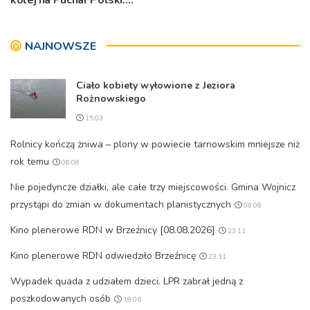
„Chcemy wygrywać”
NAJNOWSZE
Ciało kobiety wyłowione z Jeziora
Rożnowskiego
15:03
Rolnicy kończą żniwa – plony w powiecie tarnowskim mniejsze niż
rok temu
08:08
Nie pojedyncze działki, ale całe trzy miejscowości. Gmina Wojnicz
przystąpi do zmian w dokumentach planistycznych
08:08
Kino plenerowe RDN w Brzeźnicy [08.08.2026]
23:11
Kino plenerowe RDN odwiedziło Brzeźnicę
23:11
Wypadek quada z udziałem dzieci. LPR zabrał jedną z
poszkodowanych osób
18:06