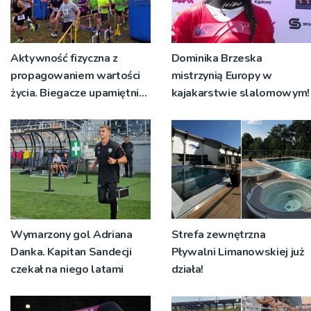
Aktywność fizyczna z
Dominika Brzeska
propagowaniem wartości
mistrzynią Europy w
życia. Biegacze upamiętnili
kajakarstwie slalomowym!
św. Maksymiliana Kolbego
Wymarzony gol Adriana
Strefa zewnętrzna
Danka. Kapitan Sandecji
Pływalni Limanowskiej już
czekał na niego latami
działa!