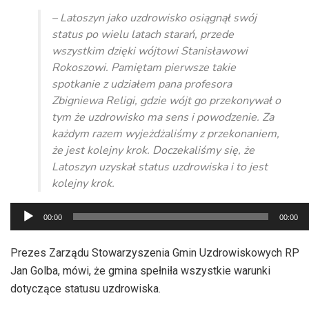
– Latoszyn jako uzdrowisko osiągnął swój
status po wielu latach starań, przede
wszystkim dzięki wójtowi Stanisławowi
Rokoszowi. Pamiętam pierwsze takie
spotkanie z udziałem pana profesora
Zbigniewa Religi, gdzie wójt go przekonywał o
tym że uzdrowisko ma sens i powodzenie. Za
każdym razem wyjeżdżaliśmy z przekonaniem,
że jest kolejny krok. Doczekaliśmy się, że
Latoszyn uzyskał status uzdrowiska i to jest
kolejny krok.
Odtwarzacz
00:00
00:00
plików
dźwiękowych
Prezes Zarządu Stowarzyszenia Gmin Uzdrowiskowych RP
Jan Golba, mówi, że gmina spełniła wszystkie warunki
dotyczące statusu uzdrowiska.