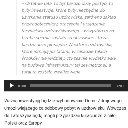
– Ostatnie lata, to był bardzo duży postęp, to
były inwestycje, które były niezbędne do
uzyskania statusu uzdrowiska, zarówno zakład
przyrodoleczniczy, otoczenie i urządzenie
lecznictwa uzdrowiskowego – wszystko to co
trzeba spełnić zostało zrealizowane i to za
bardzo duże pieniądze. Niektóre uzdrowiska,
które istnieją już latami, w zasadzie takich
środków nie widziały, czy też nie wydatkowały
na budowę infrastruktury tej zewnętrznej, a
tutaj to zostało zrealizowane.
Odtwarzacz
00:00
00:00
plików
dźwiękowych
Ważną inwestycją będzie wybudowanie Domu Zdrojowego
umożliwiającego całodobowy pobyt w uzdrowisku. Wówczas
do Latoszyna będą mogli przyjeżdżać kuracjusze z całej
Polski oraz Europy.