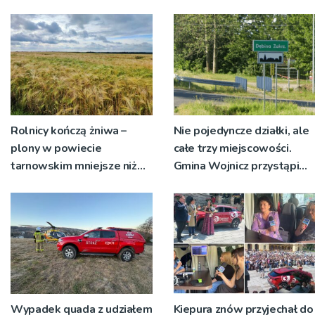
sołectwa
Rolnicy kończą żniwa –
Nie pojedyncze działki, ale
plony w powiecie
całe trzy miejscowości.
tarnowskim mniejsze niż
Gmina Wojnicz przystąpi
rok temu
do zmian w dokumentach
planistycznych
Wypadek quada z udziałem
Kiepura znów przyjechał do