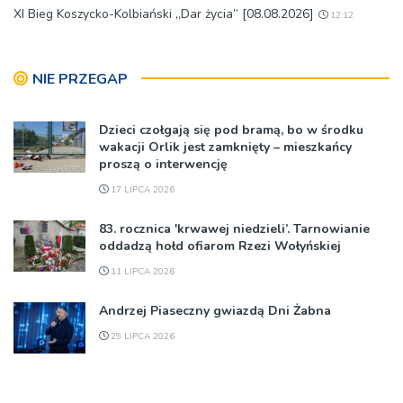
XI Bieg Koszycko-Kolbiański „Dar życia” [08.08.2026]
12:12
NIE PRZEGAP
Dzieci czołgają się pod bramą, bo w środku
wakacji Orlik jest zamknięty – mieszkańcy
proszą o interwencję
17 LIPCA 2026
83. rocznica 'krwawej niedzieli’. Tarnowianie
oddadzą hołd ofiarom Rzezi Wołyńskiej
11 LIPCA 2026
Andrzej Piaseczny gwiazdą Dni Żabna
29 LIPCA 2026