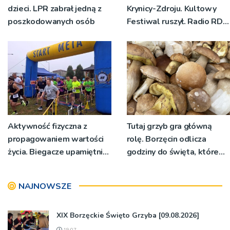
dzieci. LPR zabrał jedną z
Krynicy-Zdroju. Kultowy
poszkodowanych osób
Festiwal ruszył. Radio RDN
nadawało program na
żywo [ZDJĘCIA]
Aktywność fizyczna z
Tutaj grzyb gra główną
propagowaniem wartości
rolę. Borzęcin odlicza
życia. Biegacze upamiętnili
godziny do święta, które
św. Maksymiliana Kolbego
wyrosło na tradycji
pokoleń
NAJNOWSZE
XIX Borzęckie Święto Grzyba [09.08.2026]
19:07