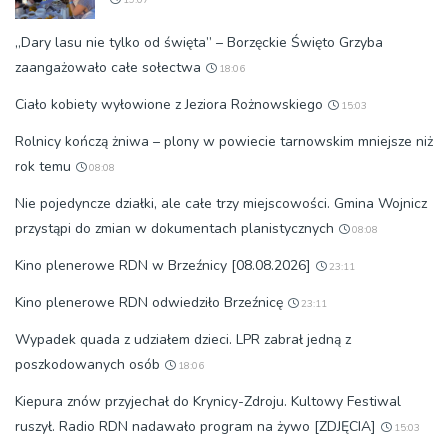
„Dary lasu nie tylko od święta” – Borzęckie Święto Grzyba
zaangażowało całe sołectwa
18:06
Ciało kobiety wyłowione z Jeziora Rożnowskiego
15:03
Rolnicy kończą żniwa – plony w powiecie tarnowskim mniejsze niż
rok temu
08:08
Nie pojedyncze działki, ale całe trzy miejscowości. Gmina Wojnicz
przystąpi do zmian w dokumentach planistycznych
08:08
Kino plenerowe RDN w Brzeźnicy [08.08.2026]
23:11
Kino plenerowe RDN odwiedziło Brzeźnicę
23:11
Wypadek quada z udziałem dzieci. LPR zabrał jedną z
poszkodowanych osób
18:06
Kiepura znów przyjechał do Krynicy-Zdroju. Kultowy Festiwal
ruszył. Radio RDN nadawało program na żywo [ZDJĘCIA]
15:03