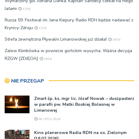
Wymarzony gol Adriana Danka. Kapitan Sandecji czekał na niego
latami
17:05
Rusza 59. Festiwal im. Jana Kiepury. Radio RDN będzie nadawać z
Krynicy-Zdroju
17:05
Strefa zewnętrzna Pływalni Limanowskiej już działa!
16:04
Zalew Klimkówka w powiecie gorlickim wysycha. Ważna decyzja
RZGW [ZDJĘCIA]
16:04
NIE PRZEGAP
Zmarł śp. ks. mgr lic. Józef Nowak – duszpasterz
w parafii pw. Matki Boskiej Bolesnej w
Limanowej
28 LIPCA 2026
Kino plenerowe Radia RDN na os. Zielonym
[18.07.2026]