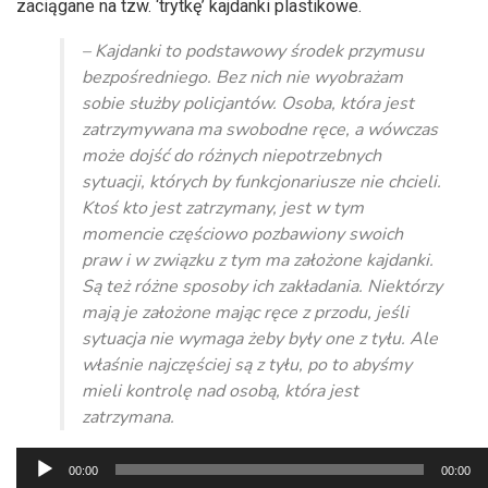
zaciągane na tzw. ‘trytkę’ kajdanki plastikowe.
– Kajdanki to podstawowy środek przymusu
bezpośredniego. Bez nich nie wyobrażam
sobie służby policjantów. Osoba, która jest
zatrzymywana ma swobodne ręce, a wówczas
może dojść do różnych niepotrzebnych
sytuacji, których by funkcjonariusze nie chcieli.
Ktoś kto jest zatrzymany, jest w tym
momencie częściowo pozbawiony swoich
praw i w związku z tym ma założone kajdanki.
Są też różne sposoby ich zakładania. Niektórzy
mają je założone mając ręce z przodu, jeśli
sytuacja nie wymaga żeby były one z tyłu. Ale
właśnie najczęściej są z tyłu, po to abyśmy
mieli kontrolę nad osobą, która jest
zatrzymana.
Odtwarzacz
00:00
00:00