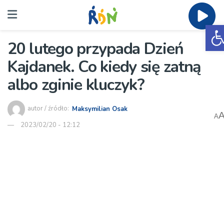
O
20 lutego przypada Dzień
Kajdanek. Co kiedy się zatną
albo zginie kluczyk?
autor / źródło:
Maksymilian Osak
A
2023/02/20 - 12:12