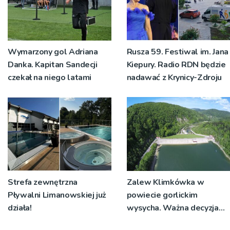
Wymarzony gol Adriana
Rusza 59. Festiwal im. Jana
Danka. Kapitan Sandecji
Kiepury. Radio RDN będzie
czekał na niego latami
nadawać z Krynicy-Zdroju
Strefa zewnętrzna
Zalew Klimkówka w
Pływalni Limanowskiej już
powiecie gorlickim
działa!
wysycha. Ważna decyzja
RZGW [ZDJĘCIA]