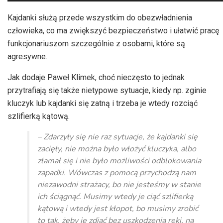
plików
dźwiękowych
Kajdanki służą przede wszystkim do obezwładnienia
człowieka, co ma zwiększyć bezpieczeństwo i ułatwić pracę
funkcjonariuszom szczególnie z osobami, które są
agresywne.
Jak dodaje Paweł Klimek, choć nieczęsto to jednak
przytrafiają się także nietypowe sytuacje, kiedy np. zginie
kluczyk lub kajdanki się zatną i trzeba je wtedy rozciąć
szlifierką kątową.
– Zdarzyły się nie raz sytuacje, że kajdanki się
zacięły, nie można było włożyć kluczyka, albo
złamał się i nie było możliwości odblokowania
zapadki. Wówczas z pomocą przychodzą nam
niezawodni strażacy, bo nie jesteśmy w stanie
ich ściągnąć. Musimy wtedy je ciąć szlifierką
kątową i wtedy jest kłopot, bo musimy zrobić
to tak, żeby je zdjąć bez uszkodzenia ręki, na