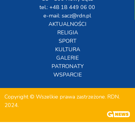
tel.: +48 18 449 06 00
e-mail: sacz@rdn.pl
AKTUALNOŚCI
RELIGIA
SPORT
KULTURA
GALERIE
PATRONATY
WSPARCIE
Copyright © Wszelkie prawa zastrzeżone. RDN.
2024.