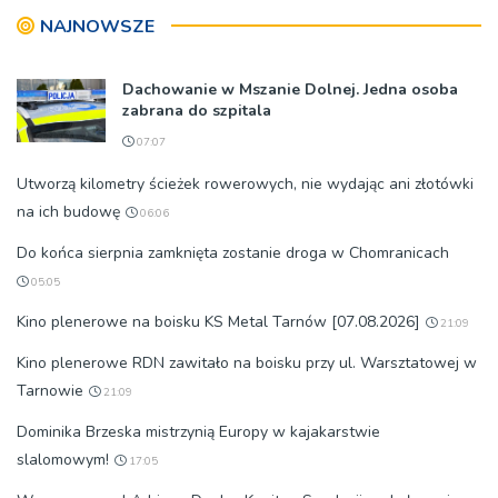
NAJNOWSZE
Dachowanie w Mszanie Dolnej. Jedna osoba
zabrana do szpitala
07:07
Utworzą kilometry ścieżek rowerowych, nie wydając ani złotówki
na ich budowę
06:06
Do końca sierpnia zamknięta zostanie droga w Chomranicach
05:05
Kino plenerowe na boisku KS Metal Tarnów [07.08.2026]
21:09
Kino plenerowe RDN zawitało na boisku przy ul. Warsztatowej w
Tarnowie
21:09
Dominika Brzeska mistrzynią Europy w kajakarstwie
slalomowym!
17:05