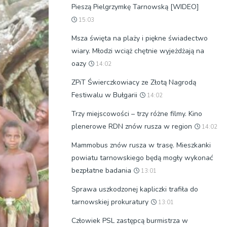
Pieszą Pielgrzymkę Tarnowską [WIDEO]
15:03
Msza święta na plaży i piękne świadectwo
wiary. Młodzi wciąż chętnie wyjeżdżają na
oazy
14:02
ZPiT Świerczkowiacy ze Złotą Nagrodą
Festiwalu w Bułgarii
14:02
Trzy miejscowości – trzy różne filmy. Kino
plenerowe RDN znów rusza w region
14:02
Mammobus znów rusza w trasę. Mieszkanki
powiatu tarnowskiego będą mogły wykonać
bezpłatne badania
13:01
Sprawa uszkodzonej kapliczki trafiła do
tarnowskiej prokuratury
13:01
Człowiek PSL zastępcą burmistrza w