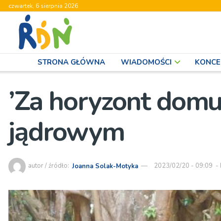
czwartek, 6 sierpnia 2026
STRONA GŁÓWNA
WIADOMOŚCI
KONCE
’Za horyzont domu’
jądrowym
autor / źródło:
Joanna Solak-Motyka
2023/02/20 - 09:09
-