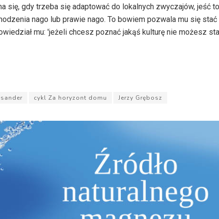
ha się, gdy trzeba się adaptować do lokalnych zwyczajów, jeść t
chodzenia nago lub prawie nago. To bowiem pozwala mu się stać 
owiedział mu: 'jeżeli chcesz poznać jakąś kulturę nie możesz sta
ksander
cykl Za horyzont domu
Jerzy Grębosz