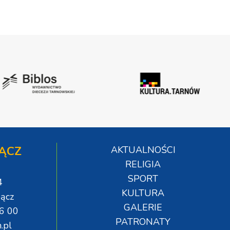
ĄCZ
AKTUALNOŚCI
RELIGIA
SPORT
4
KULTURA
ącz
GALERIE
06 00
PATRONATY
.pl