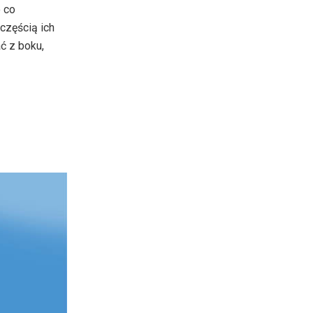
zwiększyć
o co
lub
częścią ich
zmniejszyć
ć z boku,
głośność.