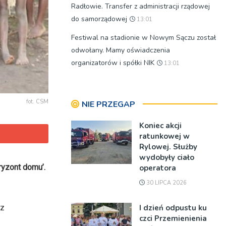
Radłowie. Transfer z administracji rządowej
do samorządowej
13:01
Festiwal na stadionie w Nowym Sączu został
odwołany. Mamy oświadczenia
organizatorów i spółki NIK
13:01
fot. CSM
NIE PRZEGAP
Koniec akcji
ratunkowej w
Rylowej. Służby
wydobyły ciało
ryzont domu’.
operatora
30 LIPCA 2026
I dzień odpustu ku
ez
czci Przemienienia