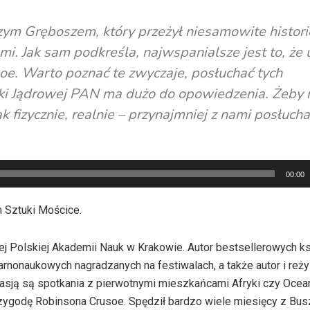
zym Gręboszem, który przeżył niesamowite historie
mi. Jak sam podkreśla, najwspanialsze jest to, że 
oe. Warto poznać te zwyczaje, posłuchać tych
zyki Jądrowej PAN ma dużo do opowiedzenia. Żeby 
k fizycznie, realnie – przynajmniej z nami posłucha
00:00
m Sztuki Mościce.
ej Polskiej Akademii Nauk w Krakowie. Autor bestsellerowych k
rnonaukowych nagradzanych na festiwalach, a także autor i reż
sją są spotkania z pierwotnymi mieszkańcami Afryki czy Ocean
 przygodę Robinsona Crusoe. Spędził bardzo wiele miesięcy z B