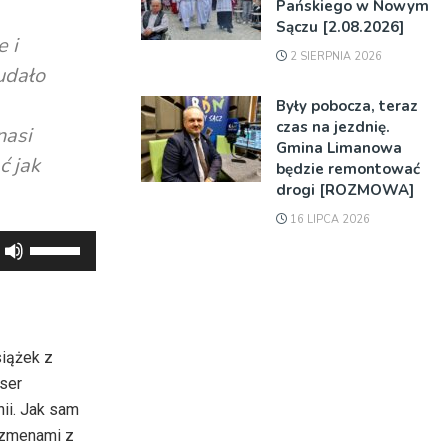
Pańskiego w Nowym
Sączu [2.08.2026]
 i
2 SIERPNIA 2026
udało
Były pobocza, teraz
czas na jezdnię.
nasi
Gmina Limanowa
ć jak
będzie remontować
drogi [ROZMOWA]
16 LIPCA 2026
Używaj
strzałek
do
góry
oraz
siążek z
do
yser
dołu
ii. Jak sam
aby
uszmenami z