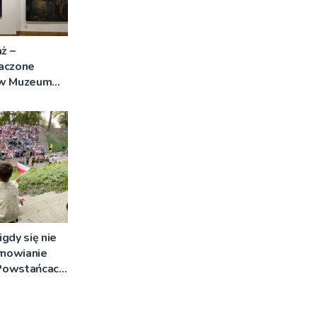
ż –
aczone
 w Muzeum
igdy się nie
rnowianie
 Powstańcach