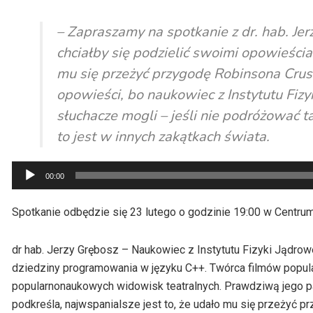
– Zapraszamy na spotkanie z dr. hab. Jer
chciałby się podzielić swoimi opowieścia
mu się przeżyć przygodę Robinsona Crus
opowieści, bo naukowiec z Instytutu Fi
słuchacze mogli – jeśli nie podróżować ta
to jest w innych zakątkach świata.
Odtwarzacz
00:00
plików
dźwiękowych
Spotkanie odbędzie się 23 lutego o godzinie 19:00 w Centru
dr hab. Jerzy Grębosz – Naukowiec z Instytutu Fizyki Jądrow
dziedziny programowania w języku C++. Twórca filmów popula
popularnonaukowych widowisk teatralnych. Prawdziwą jego pa
podkreśla, najwspanialsze jest to, że udało mu się przeżyć