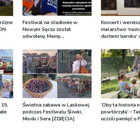
 różne
Festiwal na stadionie w
Koncert i wernisa
RDN
Nowym Sączu został
malarstwo 'nazn
odwołany. Mamy
duchem baroku’
oświadczenia organizatorów i
Diecezjalnym
spółki NIK
 15.
Świetna zabawa w Laskowej
’Oby ta historia n
ałe
podczas Festiwalu Śliwki,
powtórzyła’ – Ta
Miodu i Sera [ZDJĘCIA]
uczcili pamięć o
Warszawskich