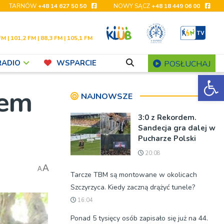
TARNÓW
+48 14 627 50 50
NOWY SĄCZ
+48 18 449 06 00
FM | 101,2 FM | 88,3 FM | 105,1 FM
RADIO
WSPARCIE
POSŁUCHAJ
Ot
iem
NAJNOWSZE
3:0 z Rekordem.
Sandecja gra dalej w
Pucharze Polski
20:08
A
A
Tarcze TBM są montowane w okolicach
Szczyrzyca. Kiedy zaczną drążyć tunele?
16:04
Ponad 5 tysięcy osób zapisało się już na 44.