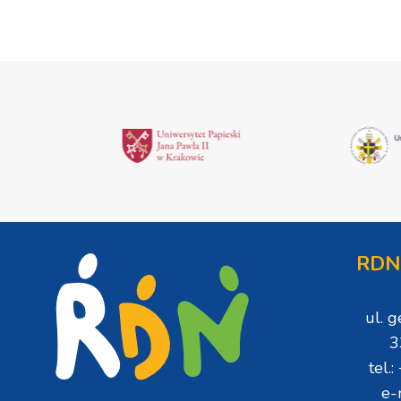
RDN
ul. 
3
tel.
e-