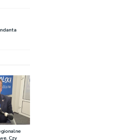
endanta
egionalne
we. Czy