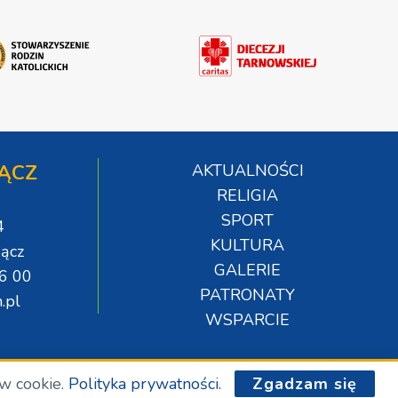
ĄCZ
AKTUALNOŚCI
RELIGIA
SPORT
4
KULTURA
ącz
GALERIE
06 00
PATRONATY
.pl
WSPARCIE
ów cookie.
Polityka prywatności.
Zgadzam się