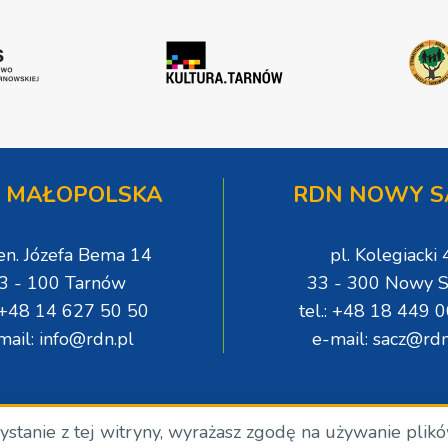
 MAŁOPOLSKA
RDN NOWY S
gen. Józefa Bema 14
pl. Kolegiacki 
3 - 100 Tarnów
33 - 300 Nowy S
: +48 14 627 50 50
tel.: +48 18 449 
mail: info@rdn.pl
e-mail: sacz@rdn
zystanie z tej witryny, wyrażasz zgodę na używanie plik
.