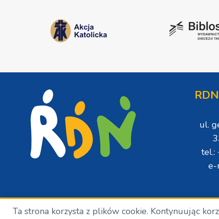
RDN
ul. 
3
tel.
e-
Ta strona korzysta z plików cookie. Kontynuując kor
Copyright © Wszelkie prawa zastrzeżone. RDN. 2024