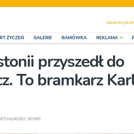
103,6 FM | 97,0 
RT ŻYCZEŃ
GALERIE
RAMÓWKA
REKLAMA
stonii przyszedł do
z. To bramkarz Kar
KTUALNOŚCI
,
SPORT