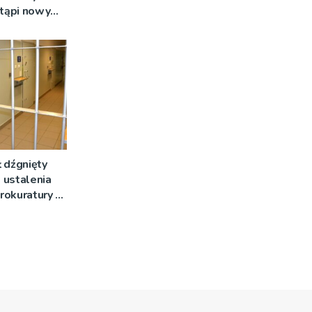
stąpi nowy
 dźgnięty
 ustalenia
rokuratury w