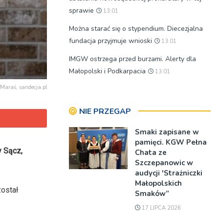
sprawie
13:01
Można starać się o stypendium. Diecezjalna
fundacja przyjmuje wnioski
13:01
IMGW ostrzega przed burzami. Alerty dla
Małopolski i Podkarpacia
13:01
 Maraś, sandecja.pl
NIE PRZEGAP
Smaki zapisane w
pamięci. KGW Pełna
y Sącz,
Chata ze
Szczepanowic w
audycji 'Strażniczki
Małopolskich
został
Smaków”
17 LIPCA 2026