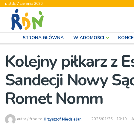
piątek, 7 sierpnia 2026
STRONA GŁÓWNA
WIADOMOŚCI
KONCE
Kolejny piłkarz z E
Sandecji Nowy Sąc
Romet Nomm
autor / źródło:
Krzysztof Niedzielan
2023/01/26 - 10:10
-
A