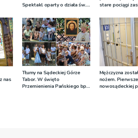
Spektakl oparty o działa św.
stare pociągi za
 nie
Teresy Wielkiej
tabor?
Tłumy na Sądeckiej Górze
Mężczyzna został
cz nas
Tabor. W święto
nożem. Pierwsze
Przemienienia Pańskiego bp
nowosądeckiej p
Jeż przypominał o znaczeniu
tej sprawie
Sakramentów [ZDJĘCIA]