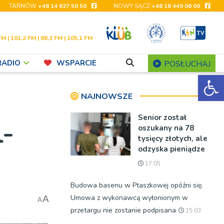
TARNÓW
+48 14 627 50 50
NOWY SĄCZ
+48 18 449 06 00
FM | 101,2 FM | 88,3 FM | 105,1 FM
RADIO
WSPARCIE
POSŁUCHAJ
Ot
NAJNOWSZE
Senior został
l-
oszukany na 78
tysięcy złotych, ale
odzyska pieniądze
17:05
Budowa basenu w Ptaszkowej opóźni się.
Umowa z wykonawcą wyłonionym w
A
A
przetargu nie zostanie podpisana
15:03