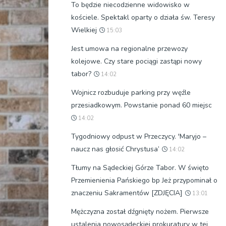
To będzie niecodzienne widowisko w
kościele. Spektakl oparty o działa św. Teresy
Wielkiej
15:03
Jest umowa na regionalne przewozy
kolejowe. Czy stare pociągi zastąpi nowy
tabor?
14:02
Wojnicz rozbuduje parking przy węźle
przesiadkowym. Powstanie ponad 60 miejsc
14:02
Tygodniowy odpust w Przeczycy. 'Maryjo –
naucz nas głosić Chrystusa’
14:02
Tłumy na Sądeckiej Górze Tabor. W święto
Przemienienia Pańskiego bp Jeż przypominał o
znaczeniu Sakramentów [ZDJĘCIA]
13:01
Mężczyzna został dźgnięty nożem. Pierwsze
ustalenia nowosądeckiej prokuratury w tej