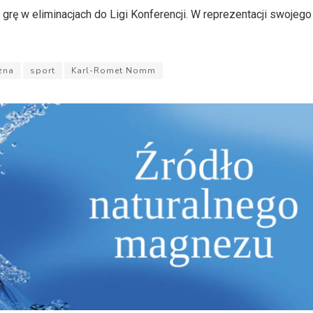
rę w eliminacjach do Ligi Konferencji. W reprezentacji swojego 
żna
sport
Karl-Romet Nomm