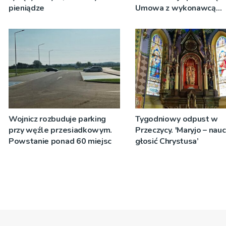
pieniądze
Umowa z wykonawcą
wyłonionym w przetargu
zostanie podpisana
Wojnicz rozbuduje parking
Tygodniowy odpust w
przy węźle przesiadkowym.
Przeczycy. 'Maryjo – nau
Powstanie ponad 60 miejsc
głosić Chrystusa’