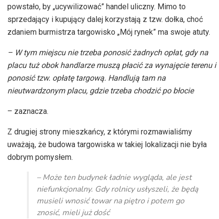
powstało, by „ucywilizować” handel uliczny. Mimo to
sprzedający i kupujący dalej korzystają z tzw. dołka, choć
zdaniem burmistrza targowisko „Mój rynek” ma swoje atuty.
– W tym miejscu nie trzeba ponosić żadnych opłat, gdy na
placu tuż obok handlarze muszą płacić za wynajęcie terenu i
ponosić tzw. opłatę targową. Handlują tam na
nieutwardzonym placu, gdzie trzeba chodzić po błocie
– zaznacza.
Z drugiej strony mieszkańcy, z którymi rozmawialiśmy
uważają, że budowa targowiska w takiej lokalizacji nie była
dobrym pomysłem.
– Może ten budynek ładnie wygląda, ale jest
niefunkcjonalny. Gdy rolnicy usłyszeli, że będą
musieli wnosić towar na piętro i potem go
znosić, mieli już dość