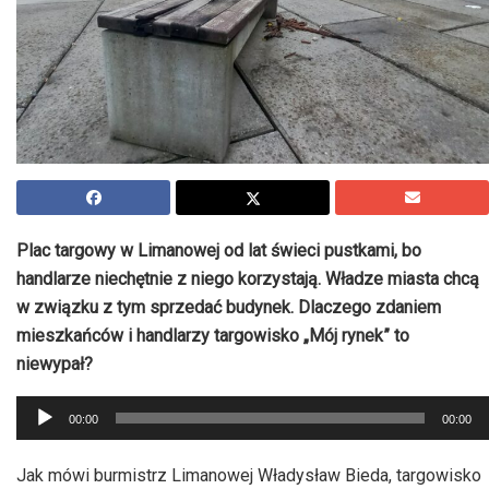
Plac targowy w Limanowej od lat świeci pustkami, bo
handlarze niechętnie z niego korzystają. Władze miasta chcą
w związku z tym sprzedać budynek. Dlaczego zdaniem
mieszkańców i handlarzy targowisko „Mój rynek” to
niewypał?
Odtwarzacz
00:00
00:00
plików
dźwiękowych
Jak mówi burmistrz Limanowej Władysław Bieda, targowisko