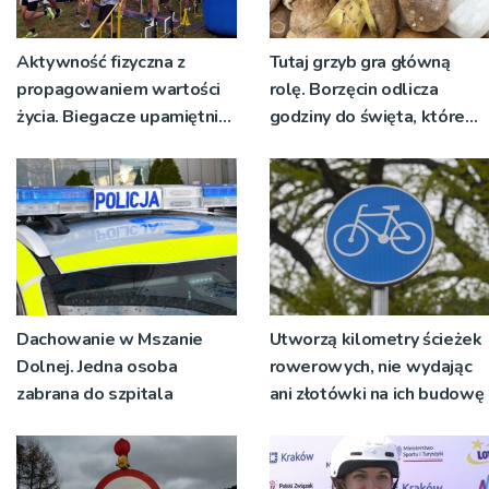
Aktywność fizyczna z
Tutaj grzyb gra główną
propagowaniem wartości
rolę. Borzęcin odlicza
życia. Biegacze upamiętnili
godziny do święta, które
św. Maksymiliana Kolbego
wyrosło na tradycji
pokoleń
Dachowanie w Mszanie
Utworzą kilometry ścieżek
Dolnej. Jedna osoba
rowerowych, nie wydając
zabrana do szpitala
ani złotówki na ich budowę