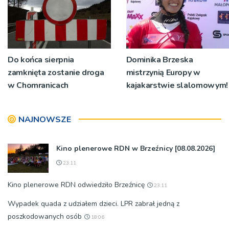
Do końca sierpnia
Dominika Brzeska
zamknięta zostanie droga
mistrzynią Europy w
w Chomranicach
kajakarstwie slalomowym!
NAJNOWSZE
Kino plenerowe RDN w Brzeźnicy [08.08.2026]
23:11
Kino plenerowe RDN odwiedziło Brzeźnicę
23:11
Wypadek quada z udziałem dzieci. LPR zabrał jedną z
poszkodowanych osób
18:06