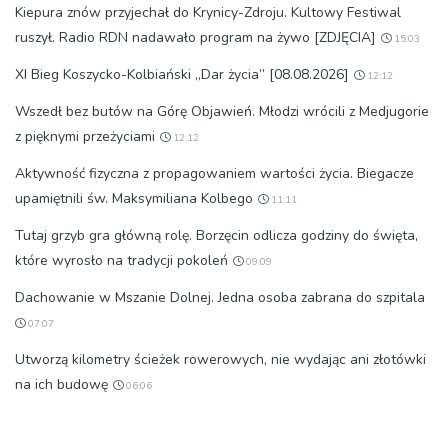
Kiepura znów przyjechał do Krynicy-Zdroju. Kultowy Festiwal
ruszył. Radio RDN nadawało program na żywo [ZDJĘCIA]
15:03
XI Bieg Koszycko-Kolbiański „Dar życia” [08.08.2026]
12:12
Wszedł bez butów na Górę Objawień. Młodzi wrócili z Medjugorie
z pięknymi przeżyciami
12:12
Aktywność fizyczna z propagowaniem wartości życia. Biegacze
upamiętnili św. Maksymiliana Kolbego
11:11
Tutaj grzyb gra główną rolę. Borzęcin odlicza godziny do święta,
które wyrosło na tradycji pokoleń
09:09
Dachowanie w Mszanie Dolnej. Jedna osoba zabrana do szpitala
07:07
Utworzą kilometry ścieżek rowerowych, nie wydając ani złotówki
na ich budowę
06:06