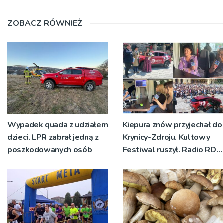
ZOBACZ RÓWNIEŻ
Wypadek quada z udziałem
Kiepura znów przyjechał do
dzieci. LPR zabrał jedną z
Krynicy-Zdroju. Kultowy
poszkodowanych osób
Festiwal ruszył. Radio RDN
nadawało program na
żywo [ZDJĘCIA]