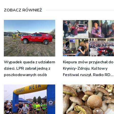
ZOBACZ RÓWNIEŻ
Wypadek quada z udziałem
Kiepura znów przyjechał do
dzieci. LPR zabrał jedną z
Krynicy-Zdroju. Kultowy
poszkodowanych osób
Festiwal ruszył. Radio RDN
nadawało program na
żywo [ZDJĘCIA]