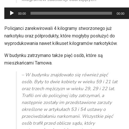
Odtwarzacz
00:00
00:00
plików
dźwiękowych
Policjanci zarekwirowali 4 kilogramy stworzonego już
narkotyku oraz półprodukty, które mogłyby posłużyć do
wyprodukowania nawet kilkuset kilogramów narkotyków.
W budynku zatrzymano także pięć osób, które są
mieszkańcami Tarnowa.
– W budynku znajdowało się również pięć
osób. Były to dwie kobiety w wieku 59 i 21 lat
oraz trzech mężczyzn w wieku 29, 29 i 22 lat.
Trafili oni do policyjnej izby zatrzymań, a
następnie zostały im przedstawione zarzuty
określone w artykułach 53 i 54 ustawy o
przeciwdziałaniu narkomanii. Wszystkie pięć
osób trafił przed oblicze sądu, który