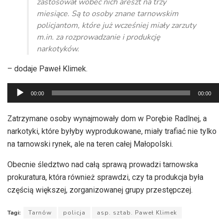
zastosował wobec nich areszt na trzy
miesiące. Są to osoby znane tarnowskim
policjantom, które już wcześniej miały zarzuty
m.in. za rozprowadzanie i produkcję
narkotyków.
– dodaje Paweł Klimek.
Odtwarzacz
00:00
00:00
plików
dźwiękowych
Zatrzymane osoby wynajmowały dom w Porębie Radlnej, a
narkotyki, które byłyby wyprodukowane, miały trafiać nie tylko
na tarnowski rynek, ale na teren całej Małopolski.
Obecnie śledztwo nad całą sprawą prowadzi tarnowska
prokuratura, która również sprawdzi, czy ta produkcja była
częścią większej, zorganizowanej grupy przestępczej.
Tagi:
Tarnów
policja
asp. sztab. Paweł Klimek