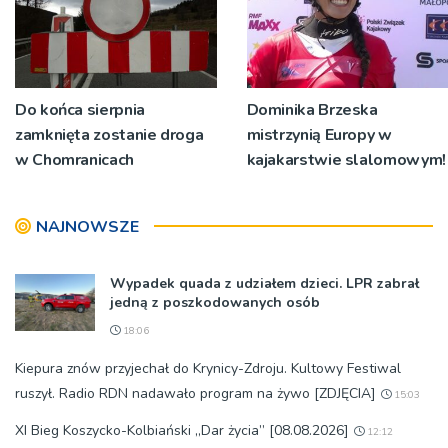
Do końca sierpnia
Dominika Brzeska
zamknięta zostanie droga
mistrzynią Europy w
w Chomranicach
kajakarstwie slalomowym!
NAJNOWSZE
Wypadek quada z udziałem dzieci. LPR zabrał
jedną z poszkodowanych osób
18:06
Kiepura znów przyjechał do Krynicy-Zdroju. Kultowy Festiwal
ruszył. Radio RDN nadawało program na żywo [ZDJĘCIA]
15:03
XI Bieg Koszycko-Kolbiański „Dar życia” [08.08.2026]
12:12