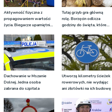
Aktywność fizyczna z
Tutaj grzyb gra główną
propagowaniem wartości
rolę. Borzęcin odlicza
życia. Biegacze upamiętnili
godziny do święta, które
św. Maksymiliana Kolbego
wyrosło na tradycji
pokoleń
Dachowanie w Mszanie
Utworzą kilometry ścieżek
Dolnej. Jedna osoba
rowerowych, nie wydając
zabrana do szpitala
ani złotówki na ich budowę