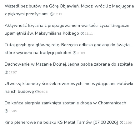
Wszedł bez butów na Górę Objawień. Młodzi wrócili z Medjugorie
z pięknymi przeżyciami
12:12
Aktywność fizyczna z propagowaniem wartości życia. Biegacze
upamiętnili św. Maksymiliana Kolbego
11:11
Tutaj grzyb gra główną rolę. Borzęcin odlicza godziny do święta,
które wyrosło na tradycji pokoleń
09:09
Dachowanie w Mszanie Dolnej. Jedna osoba zabrana do szpitala
07:07
Utworzą kilometry ścieżek rowerowych, nie wydając ani złotówki
na ich budowę
06:06
Do końca sierpnia zamknięta zostanie droga w Chomranicach
05:05
Kino plenerowe na boisku KS Metal Tarnów [07.08.2026]
21:09