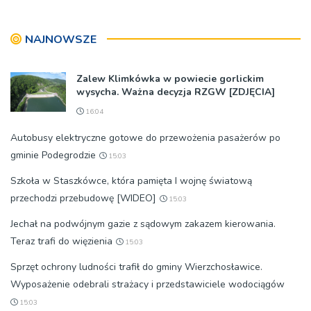
burzami i ulewami
NAJNOWSZE
Zalew Klimkówka w powiecie gorlickim
wysycha. Ważna decyzja RZGW [ZDJĘCIA]
16:04
Autobusy elektryczne gotowe do przewożenia pasażerów po
gminie Podegrodzie
15:03
Szkoła w Staszkówce, która pamięta I wojnę światową
przechodzi przebudowę [WIDEO]
15:03
Jechał na podwójnym gazie z sądowym zakazem kierowania.
Teraz trafi do więzienia
15:03
Sprzęt ochrony ludności trafił do gminy Wierzchosławice.
Wyposażenie odebrali strażacy i przedstawiciele wodociągów
15:03