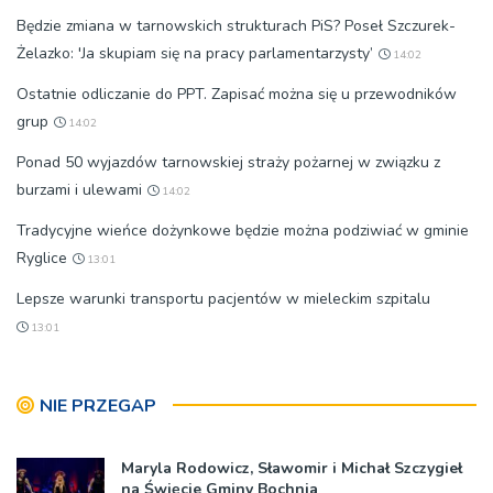
Będzie zmiana w tarnowskich strukturach PiS? Poseł Szczurek-
Żelazko: 'Ja skupiam się na pracy parlamentarzysty’
14:02
Ostatnie odliczanie do PPT. Zapisać można się u przewodników
grup
14:02
Ponad 50 wyjazdów tarnowskiej straży pożarnej w związku z
burzami i ulewami
14:02
Tradycyjne wieńce dożynkowe będzie można podziwiać w gminie
Ryglice
13:01
Lepsze warunki transportu pacjentów w mieleckim szpitalu
13:01
NIE PRZEGAP
Maryla Rodowicz, Sławomir i Michał Szczygieł
na Święcie Gminy Bochnia