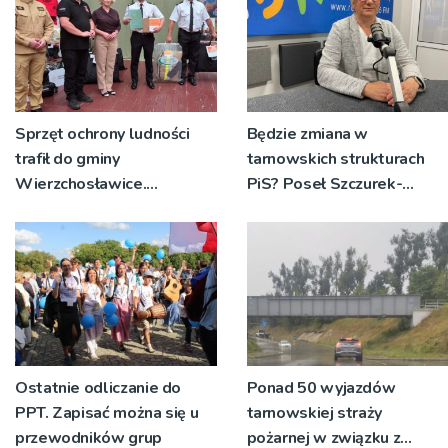
Sprzęt ochrony ludności
Będzie zmiana w
trafił do gminy
tarnowskich strukturach
Wierzchosławice.
PiS? Poseł Szczurek-
Wyposażenie odebrali
Żelazko: 'Ja skupiam się na
strażacy i przedstawiciele
pracy parlamentarzysty’
wodociągów
Ostatnie odliczanie do
Ponad 50 wyjazdów
PPT. Zapisać można się u
tarnowskiej straży
przewodników grup
pożarnej w związku z