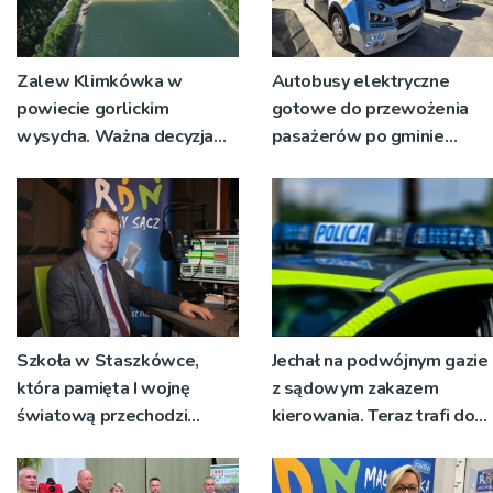
Zalew Klimkówka w
Autobusy elektryczne
powiecie gorlickim
gotowe do przewożenia
wysycha. Ważna decyzja
pasażerów po gminie
RZGW [ZDJĘCIA]
Podegrodzie
Szkoła w Staszkówce,
Jechał na podwójnym gazie
która pamięta I wojnę
z sądowym zakazem
światową przechodzi
kierowania. Teraz trafi do
przebudowę [WIDEO]
więzienia