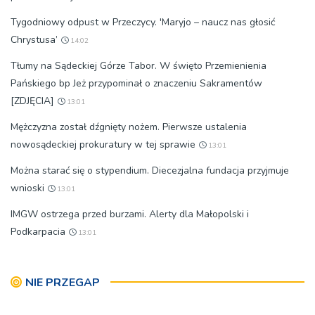
Tygodniowy odpust w Przeczycy. 'Maryjo – naucz nas głosić
Chrystusa’
14:02
Tłumy na Sądeckiej Górze Tabor. W święto Przemienienia
Pańskiego bp Jeż przypominał o znaczeniu Sakramentów
[ZDJĘCIA]
13:01
Mężczyzna został dźgnięty nożem. Pierwsze ustalenia
nowosądeckiej prokuratury w tej sprawie
13:01
Można starać się o stypendium. Diecezjalna fundacja przyjmuje
wnioski
13:01
IMGW ostrzega przed burzami. Alerty dla Małopolski i
Podkarpacia
13:01
NIE PRZEGAP