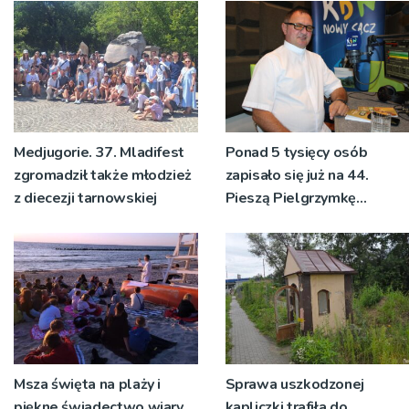
pozdrowienia
Medjugorie. 37. Mladifest
Ponad 5 tysięcy osób
zgromadził także młodzież
zapisało się już na 44.
z diecezji tarnowskiej
Pieszą Pielgrzymkę
Tarnowską [WIDEO]
Msza święta na plaży i
Sprawa uszkodzonej
piękne świadectwo wiary.
kapliczki trafiła do