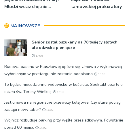
Młodzi wciąż chętnie
tarnowskiej prokuratury
wyjeżdżają na oazy
NAJNOWSZE
Senior został oszukany na 78 tysięcy złotych,
ale odzyska pieniądze
17:05
Budowa basenu w Ptaszkowej opóźni się. Umowa z wykonawcą
wyłonionym w przetargu nie zostanie podpisana
15:03
To będzie niecodzienne widowisko w kościele. Spektakl oparty o
działa św. Teresy Wielkiej
15:03
Jest umowa na regionalne przewozy kolejowe. Czy stare pociągi
zastąpi nowy tabor?
14:02
Wojnicz rozbuduje parking przy węźle przesiadkowym. Powstanie
ponad 60 miejsc
14:02