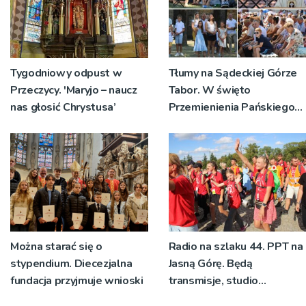
Tygodniowy odpust w
Tłumy na Sądeckiej Górze
Przeczycy. 'Maryjo – naucz
Tabor. W święto
nas głosić Chrystusa’
Przemienienia Pańskiego
bp Jeż przypominał o
znaczeniu Sakramentów
[ZDJĘCIA]
Można starać się o
Radio na szlaku 44. PPT na
stypendium. Diecezjalna
Jasną Górę. Będą
fundacja przyjmuje wnioski
transmisje, studio
pielgrzymkowe,