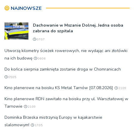
NAJNOWSZE
Dachowanie w Mszanie Dolnej. Jedna osoba
zabrana do szpitala
07:07
Utworzą kilometry ścieżek rowerowych, nie wydając ani złotówki
na ich budowę
06:06
Do końca sierpnia zamknięta zostanie droga w Chomranicach
05:05
Kino plenerowe na boisku KS Metal Tarnów [07.08.2026]
21:09
Kino plenerowe RDN zawitało na boisku przy ul. Warsztatowej w
Tarnowie
21:09
Dominika Brzeska mistrzynią Europy w kajakarstwie
slalomowym!
17:05