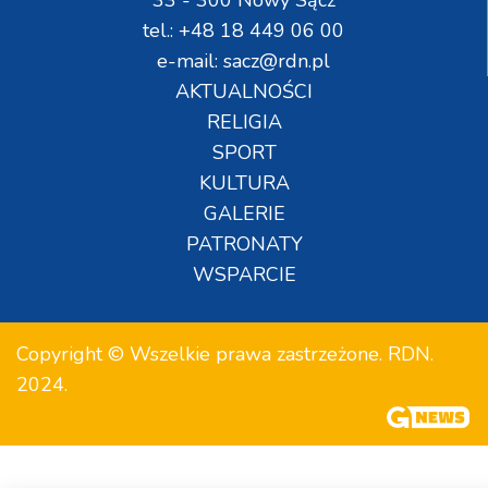
33 - 300 Nowy Sącz
tel.: +48 18 449 06 00
e-mail: sacz@rdn.pl
AKTUALNOŚCI
RELIGIA
SPORT
KULTURA
GALERIE
PATRONATY
WSPARCIE
Copyright © Wszelkie prawa zastrzeżone. RDN.
2024.