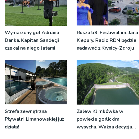
Wymarzony gol Adriana
Rusza 59. Festiwal im. Jana
Danka. Kapitan Sandecji
Kiepury. Radio RDN będzie
czekał na niego latami
nadawać z Krynicy-Zdroju
Strefa zewnętrzna
Zalew Klimkówka w
Pływalni Limanowskiej już
powiecie gorlickim
działa!
wysycha. Ważna decyzja
RZGW [ZDJĘCIA]