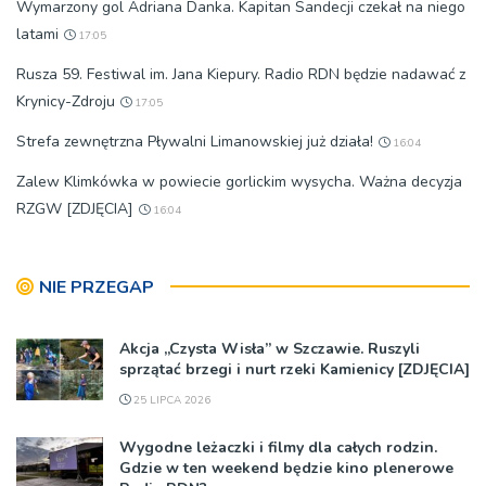
Wymarzony gol Adriana Danka. Kapitan Sandecji czekał na niego
latami
17:05
Rusza 59. Festiwal im. Jana Kiepury. Radio RDN będzie nadawać z
Krynicy-Zdroju
17:05
Strefa zewnętrzna Pływalni Limanowskiej już działa!
16:04
Zalew Klimkówka w powiecie gorlickim wysycha. Ważna decyzja
RZGW [ZDJĘCIA]
16:04
NIE PRZEGAP
Akcja „Czysta Wisła” w Szczawie. Ruszyli
sprzątać brzegi i nurt rzeki Kamienicy [ZDJĘCIA]
25 LIPCA 2026
Wygodne leżaczki i filmy dla całych rodzin.
Gdzie w ten weekend będzie kino plenerowe