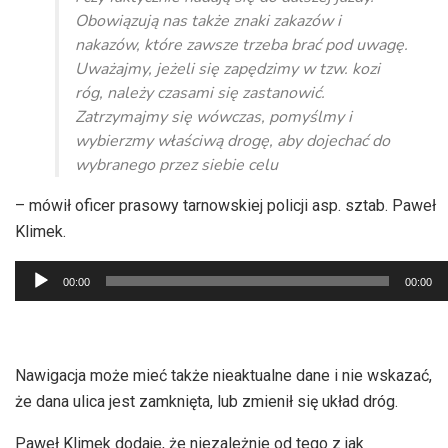
Obowiązują nas także znaki zakazów i
nakazów, które zawsze trzeba brać pod uwagę.
Uważajmy, jeżeli się zapędzimy w tzw. kozi
róg, należy czasami się zastanowić.
Zatrzymajmy się wówczas, pomyślmy i
wybierzmy właściwą drogę, aby dojechać do
wybranego przez siebie celu
– mówił oficer prasowy tarnowskiej policji asp. sztab. Paweł
Klimek.
Odtwarzacz
00:00
00:00
plików
dźwiękowych
Nawigacja może mieć także nieaktualne dane i nie wskazać,
że dana ulica jest zamknięta, lub zmienił się układ dróg.
Paweł Klimek dodaje, że niezależnie od tego z jak