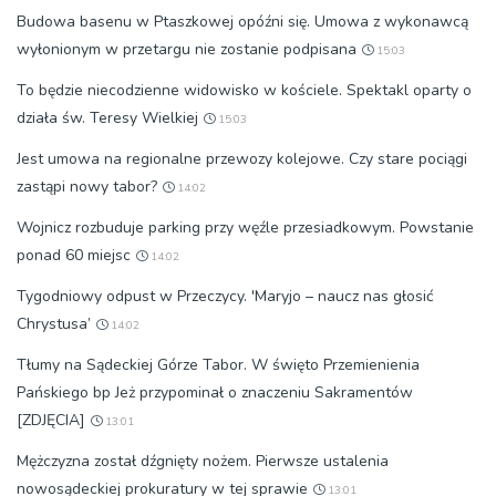
Budowa basenu w Ptaszkowej opóźni się. Umowa z wykonawcą
wyłonionym w przetargu nie zostanie podpisana
15:03
To będzie niecodzienne widowisko w kościele. Spektakl oparty o
działa św. Teresy Wielkiej
15:03
Jest umowa na regionalne przewozy kolejowe. Czy stare pociągi
zastąpi nowy tabor?
14:02
Wojnicz rozbuduje parking przy węźle przesiadkowym. Powstanie
ponad 60 miejsc
14:02
Tygodniowy odpust w Przeczycy. 'Maryjo – naucz nas głosić
Chrystusa’
14:02
Tłumy na Sądeckiej Górze Tabor. W święto Przemienienia
Pańskiego bp Jeż przypominał o znaczeniu Sakramentów
[ZDJĘCIA]
13:01
Mężczyzna został dźgnięty nożem. Pierwsze ustalenia
nowosądeckiej prokuratury w tej sprawie
13:01