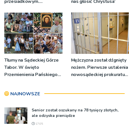
przesiadkowym.
nas głosić Chrystusa’
Powstanie ponad 60
miejsc
Tłumy na Sądeckiej Górze
Mężczyzna został dźgnięty
Tabor. W święto
nożem. Pierwsze ustalenia
Przemienienia Pańskiego
nowosądeckiej prokuratury
bp Jeż przypominał o
w tej sprawie
znaczeniu Sakramentów
NAJNOWSZE
[ZDJĘCIA]
Senior został oszukany na 78 tysięcy złotych,
ale odzyska pieniądze
17:05