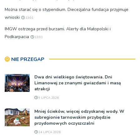
Można starać się o stypendium. Diecezjalna fundacja przyjmuje
wnioski
13:01
IMGW ostrzega przed burzami. Alerty dla Małopolski i
Podkarpacia
13:01
NIE PRZEGAP
Dwa dni wielkiego świętowania. Dni
Limanowej ze znanymi gwiazdami i masą
atrakcji
9 LIPCA 2026
Mniej ścieków, więcej odzyskanej wody. W
subregionie tarnowskim przybędzie
przydomowych oczyszczalni
24 LIPCA 2026