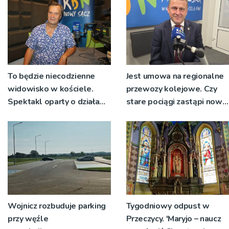
To będzie niecodzienne
Jest umowa na regionalne
widowisko w kościele.
przewozy kolejowe. Czy
Spektakl oparty o działa
stare pociągi zastąpi nowy
św. Teresy Wielkiej
tabor?
Wojnicz rozbuduje parking
Tygodniowy odpust w
przy węźle
Przeczycy. 'Maryjo – naucz