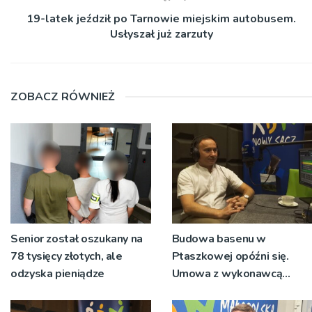
19-latek jeździł po Tarnowie miejskim autobusem.
Usłyszał już zarzuty
ZOBACZ RÓWNIEŻ
Senior został oszukany na
Budowa basenu w
78 tysięcy złotych, ale
Ptaszkowej opóźni się.
odzyska pieniądze
Umowa z wykonawcą
wyłonionym w przetargu
nie zostanie podpisana