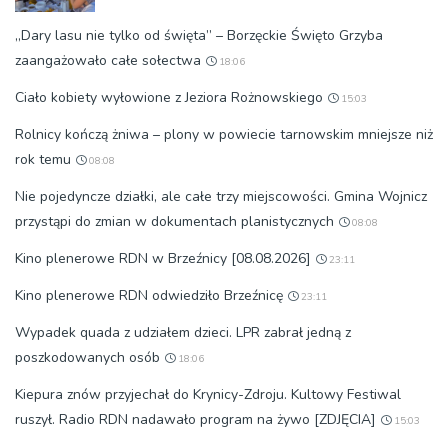
„Dary lasu nie tylko od święta” – Borzęckie Święto Grzyba
zaangażowało całe sołectwa
18:06
Ciało kobiety wyłowione z Jeziora Rożnowskiego
15:03
Rolnicy kończą żniwa – plony w powiecie tarnowskim mniejsze niż
rok temu
08:08
Nie pojedyncze działki, ale całe trzy miejscowości. Gmina Wojnicz
przystąpi do zmian w dokumentach planistycznych
08:08
Kino plenerowe RDN w Brzeźnicy [08.08.2026]
23:11
Kino plenerowe RDN odwiedziło Brzeźnicę
23:11
Wypadek quada z udziałem dzieci. LPR zabrał jedną z
poszkodowanych osób
18:06
Kiepura znów przyjechał do Krynicy-Zdroju. Kultowy Festiwal
ruszył. Radio RDN nadawało program na żywo [ZDJĘCIA]
15:03