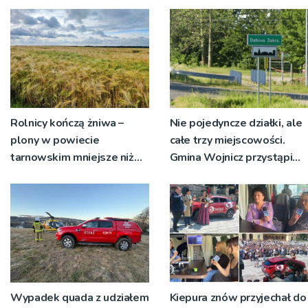
sołectwa
Rolnicy kończą żniwa –
Nie pojedyncze działki, ale
plony w powiecie
całe trzy miejscowości.
tarnowskim mniejsze niż
Gmina Wojnicz przystąpi
rok temu
do zmian w dokumentach
planistycznych
Wypadek quada z udziałem
Kiepura znów przyjechał do