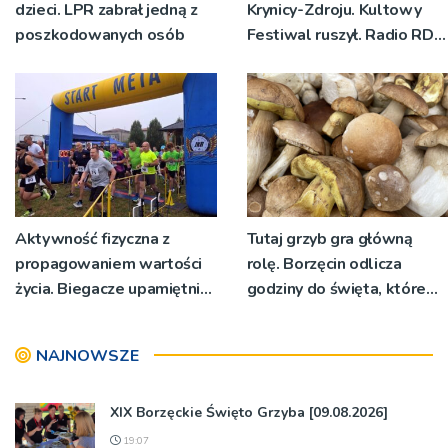
dzieci. LPR zabrał jedną z
Krynicy-Zdroju. Kultowy
poszkodowanych osób
Festiwal ruszył. Radio RDN
nadawało program na
żywo [ZDJĘCIA]
Aktywność fizyczna z
Tutaj grzyb gra główną
propagowaniem wartości
rolę. Borzęcin odlicza
życia. Biegacze upamiętnili
godziny do święta, które
św. Maksymiliana Kolbego
wyrosło na tradycji
pokoleń
NAJNOWSZE
XIX Borzęckie Święto Grzyba [09.08.2026]
19:07