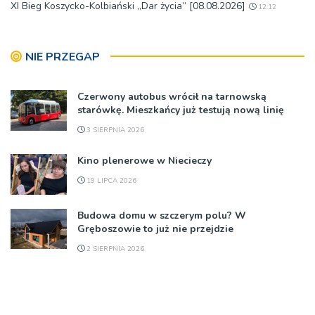
XI Bieg Koszycko-Kolbiański „Dar życia” [08.08.2026]
12:12
NIE PRZEGAP
Czerwony autobus wrócił na tarnowską
starówkę. Mieszkańcy już testują nową linię
3 SIERPNIA 2026
Kino plenerowe w Niecieczy
19 LIPCA 2026
Budowa domu w szczerym polu? W
Gręboszowie to już nie przejdzie
2 SIERPNIA 2026