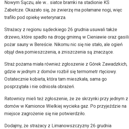
Nowym Sączu, ale w… siatce bramki na stadionie KS
Zabełcze. Okazało się, że zwierzę ma połamane nogi, więc
trafiło pod opiekę weterynarza.
Strażacy z regionu sądeckiego 26 grudnia usuwali także
drzewo, które spadło na drogę gminną w Cieniawie oraz gasili
pożar sauny w Bereście. Nikomu nic się nie stało, ale ogień
objął dwa pomieszczenia, a zniszczenia są znaczące.
Straż pożarna miała również zgłoszenie z Górek Zawadzkich,
gdzie w jednym z domów rozbił się termometr rtęciowy.
Ostatecznie kobieta, która tam mieszkała, sama go
posprzątała i nie odniosła obrażeń.
Ratownicy mieli też zgłoszenie, że ze skrzynki przy jednym z
domów w Kamionce Wielkiej wycieka gaz. Po przyjeździe na
miejsce zagrożenie się nie potwierdziło.
Dodajmy, że strażacy z Limanowszczyzny 26 grudnia