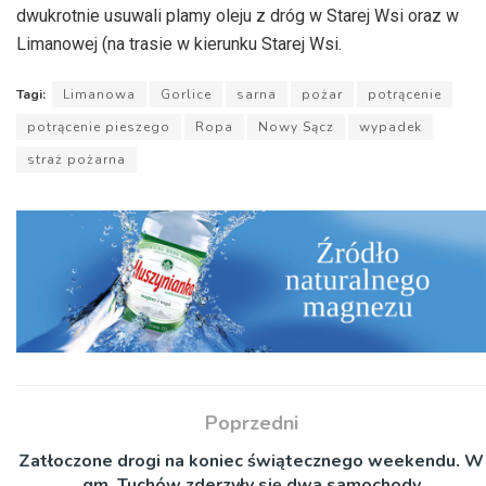
dwukrotnie usuwali plamy oleju z dróg w Starej Wsi oraz w
Limanowej (na trasie w kierunku Starej Wsi.
Tagi:
Limanowa
Gorlice
sarna
pożar
potrącenie
potrącenie pieszego
Ropa
Nowy Sącz
wypadek
straż pożarna
Poprzedni
Zatłoczone drogi na koniec świątecznego weekendu. W
gm. Tuchów zderzyły się dwa samochody