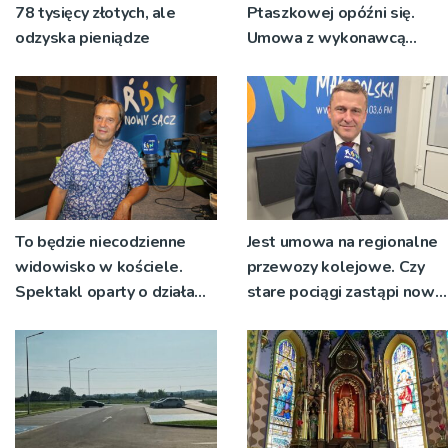
78 tysięcy złotych, ale
Ptaszkowej opóźni się.
odzyska pieniądze
Umowa z wykonawcą
wyłonionym w przetargu
nie zostanie podpisana
To będzie niecodzienne
Jest umowa na regionalne
widowisko w kościele.
przewozy kolejowe. Czy
Spektakl oparty o działa
stare pociągi zastąpi nowy
św. Teresy Wielkiej
tabor?