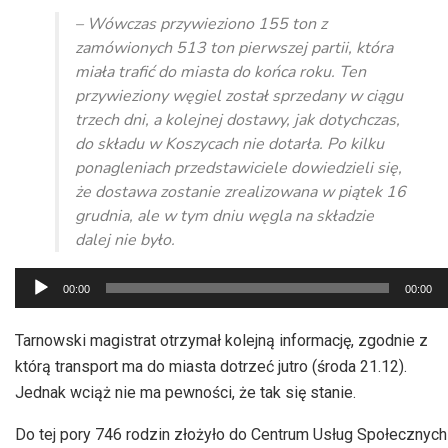
– Wówczas przywieziono 155 ton z
zamówionych 513 ton pierwszej partii, która
miała trafić do miasta do końca roku. Ten
przywieziony węgiel został sprzedany w ciągu
trzech dni, a kolejnej dostawy, jak dotychczas,
do składu w Koszycach nie dotarła. Po kilku
ponagleniach przedstawiciele dowiedzieli się,
że dostawa zostanie zrealizowana w piątek 16
grudnia, ale w tym dniu węgla na składzie
dalej nie było.
Odtwarzacz
00:00
00:00
plików
dźwiękowych
Tarnowski magistrat otrzymał kolejną informację, zgodnie z
którą transport ma do miasta dotrzeć jutro (środa 21.12).
Jednak wciąż nie ma pewności, że tak się stanie.
Do tej pory 746 rodzin złożyło do Centrum Usług Społecznych