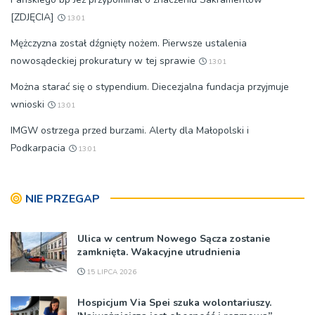
[ZDJĘCIA]
13:01
Mężczyzna został dźgnięty nożem. Pierwsze ustalenia
nowosądeckiej prokuratury w tej sprawie
13:01
Można starać się o stypendium. Diecezjalna fundacja przyjmuje
wnioski
13:01
IMGW ostrzega przed burzami. Alerty dla Małopolski i
Podkarpacia
13:01
NIE PRZEGAP
Ulica w centrum Nowego Sącza zostanie
zamknięta. Wakacyjne utrudnienia
15 LIPCA 2026
Hospicjum Via Spei szuka wolontariuszy.