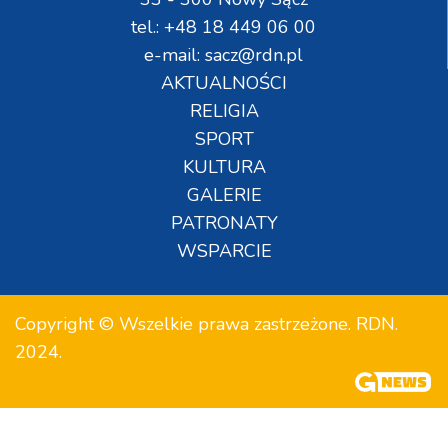
tel.: +48 18 449 06 00
e-mail: sacz@rdn.pl
AKTUALNOŚCI
RELIGIA
SPORT
KULTURA
GALERIE
PATRONATY
WSPARCIE
Copyright © Wszelkie prawa zastrzeżone. RDN.
2024.