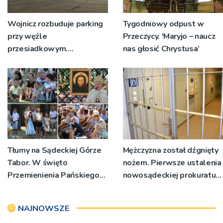
Wojnicz rozbuduje parking
Tygodniowy odpust w
przy węźle
Przeczycy. 'Maryjo – naucz
przesiadkowym.
nas głosić Chrystusa’
Powstanie ponad 60
miejsc
Tłumy na Sądeckiej Górze
Mężczyzna został dźgnięty
Tabor. W święto
nożem. Pierwsze ustalenia
Przemienienia Pańskiego
nowosądeckiej prokuratury
bp Jeż przypominał o
w tej sprawie
znaczeniu Sakramentów
NAJNOWSZE
[ZDJĘCIA]