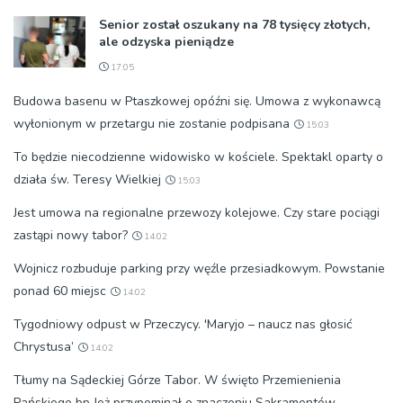
Senior został oszukany na 78 tysięcy złotych,
ale odzyska pieniądze
17:05
Budowa basenu w Ptaszkowej opóźni się. Umowa z wykonawcą
wyłonionym w przetargu nie zostanie podpisana
15:03
To będzie niecodzienne widowisko w kościele. Spektakl oparty o
działa św. Teresy Wielkiej
15:03
Jest umowa na regionalne przewozy kolejowe. Czy stare pociągi
zastąpi nowy tabor?
14:02
Wojnicz rozbuduje parking przy węźle przesiadkowym. Powstanie
ponad 60 miejsc
14:02
Tygodniowy odpust w Przeczycy. 'Maryjo – naucz nas głosić
Chrystusa’
14:02
Tłumy na Sądeckiej Górze Tabor. W święto Przemienienia
Pańskiego bp Jeż przypominał o znaczeniu Sakramentów