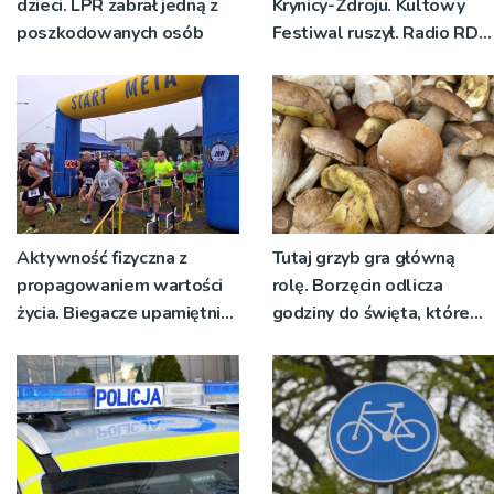
dzieci. LPR zabrał jedną z
Krynicy-Zdroju. Kultowy
poszkodowanych osób
Festiwal ruszył. Radio RDN
nadawało program na
żywo [ZDJĘCIA]
Aktywność fizyczna z
Tutaj grzyb gra główną
propagowaniem wartości
rolę. Borzęcin odlicza
życia. Biegacze upamiętnili
godziny do święta, które
św. Maksymiliana Kolbego
wyrosło na tradycji
pokoleń