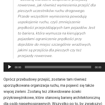
rowerowe, jak również wyniesienia przejść dla
pieszych uczestników ruchu drogowego.
Przede wszystkim wyniesienia powodują
uspokojenie ruchu, czyli zmniejszenie
prędkości przejeżdżających tam pojazdów. Jest
to bariera, która wymusza na kierujących
pojazdami ograniczenie prędkości przy
dojeździe do miejsc szczególnie wrażliwych,
jakimi są przejścia dla pieszych czy też
przejazdy rowerowe.
Odtwarzacz
00:00
00:00
plików
dźwiękowych
Oprócz przebudowy przejść, zostanie tam również
uporządkowana organizacja ruchu, ma pojawić się także
więcej zieleni. Zostaną też zlikwidowane ścieki
przykrawężnikowe, które stanowią barierę architektoniczną
dla osób niepełnosprawnych. Wszystko po to, by zwiększyć