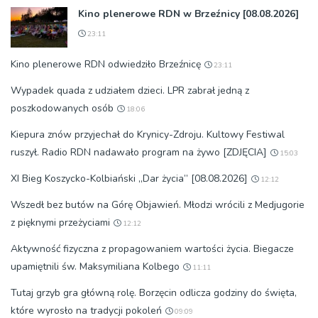
Kino plenerowe RDN w Brzeźnicy [08.08.2026]
23:11
Kino plenerowe RDN odwiedziło Brzeźnicę
23:11
Wypadek quada z udziałem dzieci. LPR zabrał jedną z
poszkodowanych osób
18:06
Kiepura znów przyjechał do Krynicy-Zdroju. Kultowy Festiwal
ruszył. Radio RDN nadawało program na żywo [ZDJĘCIA]
15:03
XI Bieg Koszycko-Kolbiański „Dar życia” [08.08.2026]
12:12
Wszedł bez butów na Górę Objawień. Młodzi wrócili z Medjugorie
z pięknymi przeżyciami
12:12
Aktywność fizyczna z propagowaniem wartości życia. Biegacze
upamiętnili św. Maksymiliana Kolbego
11:11
Tutaj grzyb gra główną rolę. Borzęcin odlicza godziny do święta,
które wyrosło na tradycji pokoleń
09:09