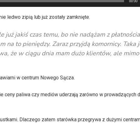
00:00
nie ledwo zipią lub już zostały zamknięte.
 już jakiś czas temu, bo nie nadążam z płatnościa
 na to pieniędzy. Zaraz przyjdą komornicy. Taka j
wa, że w ciągu dnia mam dużo klientów, ale mimo
kawiarni w centrum Nowego Sącza.
kie ceny paliwa czy mediów uderzają zarówno w prowadzących d
 pustkami. Dlaczego zatem starówka przegrywa z dużymi centram