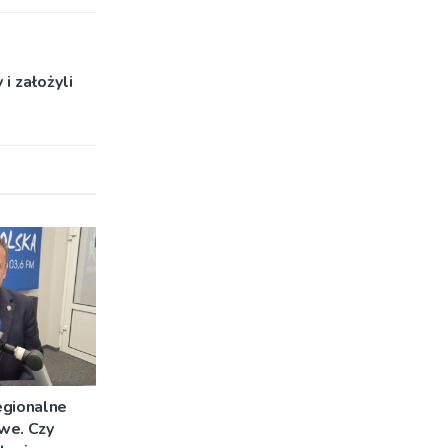
i założyli
egionalne
we. Czy