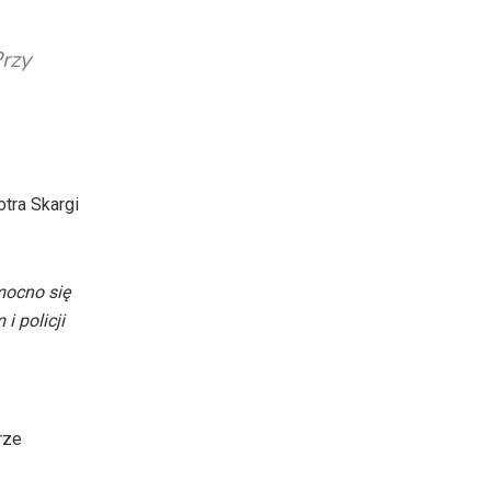
Przy
tra Skargi
 mocno się
i policji
rze