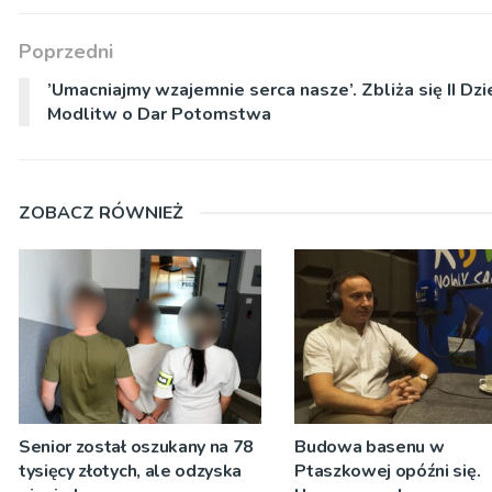
Poprzedni
’Umacniajmy wzajemnie serca nasze’. Zbliża się II Dzi
Modlitw o Dar Potomstwa
ZOBACZ RÓWNIEŻ
Senior został oszukany na 78
Budowa basenu w
tysięcy złotych, ale odzyska
Ptaszkowej opóźni się.