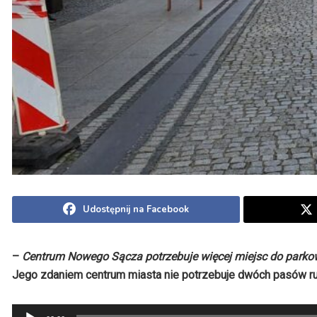
Udostępnij na Facebook
–
Centrum Nowego Sącza potrzebuje więcej miejsc do parko
Jego zdaniem centrum miasta nie potrzebuje dwóch pasów ruc
Odtwarzacz