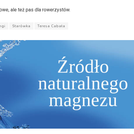
owe, ale też pas dla rowerzystów.
ngi
Starówka
Teresa Cabała