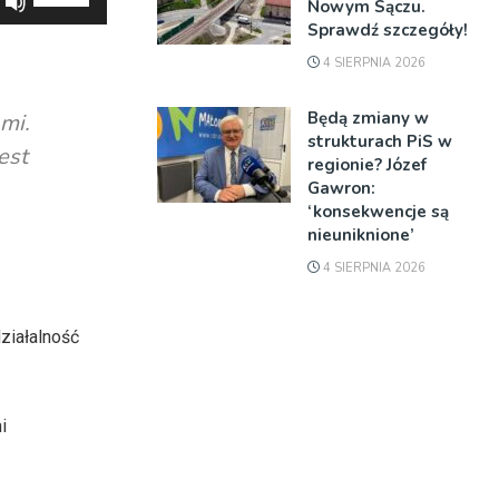
Nowym Sączu.
strzałek
Sprawdź szczegóły!
do
4 SIERPNIA 2026
góry
oraz
Będą zmiany w
mi.
do
strukturach PiS w
est
regionie? Józef
dołu
Gawron:
aby
‘konsekwencje są
zwiększyć
nieuniknione’
lub
4 SIERPNIA 2026
zmniejszyć
głośność.
ziałalność
i