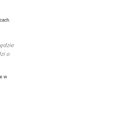
cach.
ędzie
zi o
te w