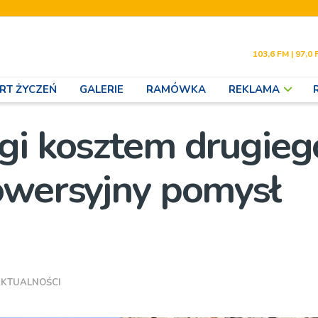
103,6 FM | 97,0 
RT ŻYCZEŃ
GALERIE
RAMÓWKA
REKLAMA
gi kosztem drugieg
owersyjny pomysł
KTUALNOŚCI