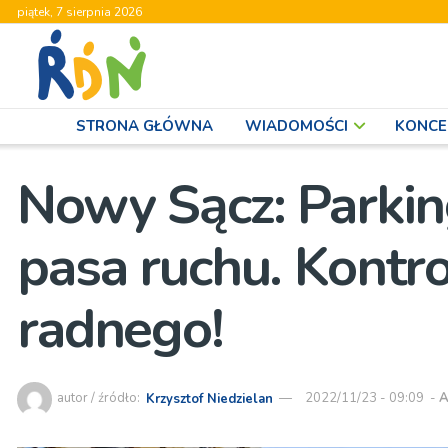
piątek, 7 sierpnia 2026
STRONA GŁÓWNA
WIADOMOŚCI
KONCE
Nowy Sącz: Parkin
pasa ruchu. Kontr
radnego!
autor / źródło:
Krzysztof Niedzielan
2022/11/23 - 09:09
-
A