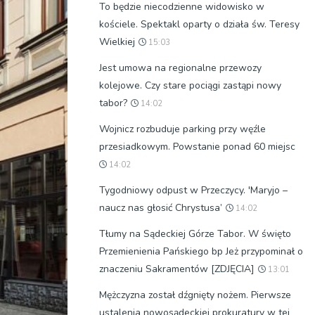
To będzie niecodzienne widowisko w
kościele. Spektakl oparty o działa św. Teresy
Wielkiej
15:03
Jest umowa na regionalne przewozy
kolejowe. Czy stare pociągi zastąpi nowy
tabor?
14:02
Wojnicz rozbuduje parking przy węźle
przesiadkowym. Powstanie ponad 60 miejsc
14:02
Tygodniowy odpust w Przeczycy. 'Maryjo –
naucz nas głosić Chrystusa’
14:02
Tłumy na Sądeckiej Górze Tabor. W święto
Przemienienia Pańskiego bp Jeż przypominał o
znaczeniu Sakramentów [ZDJĘCIA]
13:01
Mężczyzna został dźgnięty nożem. Pierwsze
ustalenia nowosądeckiej prokuratury w tej