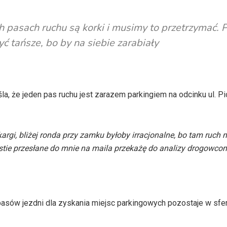
 pasach ruchu są korki i musimy to przetrzymać. 
ć tańsze, bo by na siebie zarabiały
 że jeden pas ruchu jest zarazem parkingiem na odcinku ul. Pio
kargi, bliżej ronda przy zamku byłoby irracjonalne, bo tam ruch
tie przesłane do mnie na maila przekażę do analizy drogowcom 
pasów jezdni dla zyskania miejsc parkingowych pozostaje w sfe