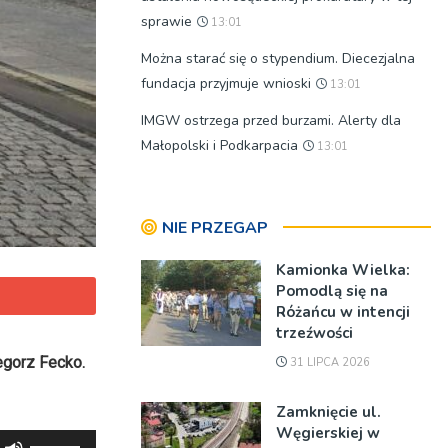
sprawie
13:01
Można starać się o stypendium. Diecezjalna
fundacja przyjmuje wnioski
13:01
IMGW ostrzega przed burzami. Alerty dla
Małopolski i Podkarpacia
13:01
NIE PRZEGAP
Kamionka Wielka:
Pomodlą się na
Różańcu w intencji
trzeźwości
egorz Fecko.
31 LIPCA 2026
Zamknięcie ul.
Węgierskiej w
Używaj