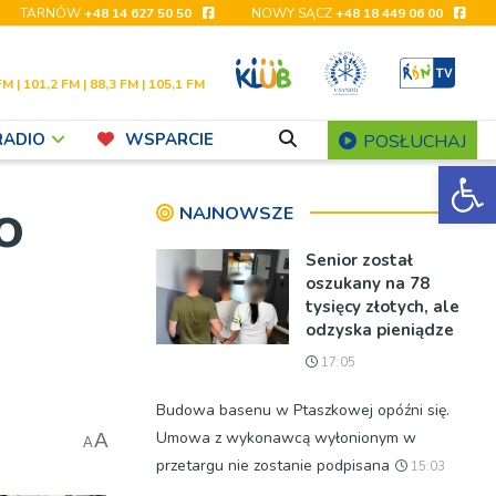
TARNÓW
+48 14 627 50 50
NOWY SĄCZ
+48 18 449 06 00
FM | 101,2 FM | 88,3 FM | 105,1 FM
RADIO
WSPARCIE
POSŁUCHAJ
Ot
o
NAJNOWSZE
Senior został
oszukany na 78
tysięcy złotych, ale
odzyska pieniądze
17:05
Budowa basenu w Ptaszkowej opóźni się.
Umowa z wykonawcą wyłonionym w
A
A
przetargu nie zostanie podpisana
15:03