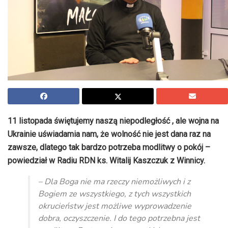
11 listopada świętujemy naszą niepodległość , ale wojna na
Ukrainie uświadamia nam, że wolność nie jest dana raz na
zawsze, dlatego tak bardzo potrzeba modlitwy o pokój –
powiedział w Radiu RDN ks. Witalij Kaszczuk z Winnicy.
– Dla Boga nie ma rzeczy niemożliwych i z
Bogiem ze wszystkiego, z tych wszystkich
okrucieństw jest możliwe wyprowadzenie
dobra, oczyszczenie. I do tego potrzebna jest