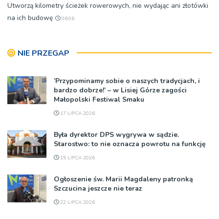
Utworzą kilometry ścieżek rowerowych, nie wydając ani złotówki
na ich budowę
06:06
NIE PRZEGAP
’Przypominamy sobie o naszych tradycjach, i
bardzo dobrze!’ – w Lisiej Górze zagości
Małopolski Festiwal Smaku
17 LIPCA 2026
Była dyrektor DPS wygrywa w sądzie.
Starostwo: to nie oznacza powrotu na funkcję
15 LIPCA 2026
Ogłoszenie św. Marii Magdaleny patronką
Szczucina jeszcze nie teraz
22 LIPCA 2026