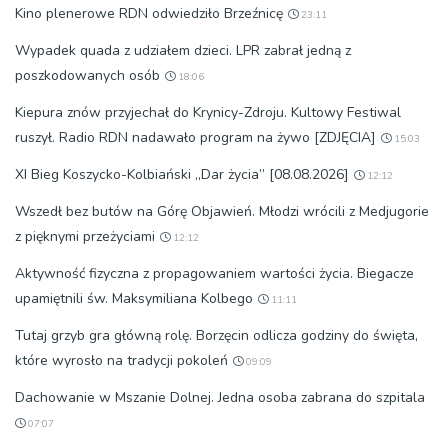
Kino plenerowe RDN odwiedziło Brzeźnicę
23:11
Wypadek quada z udziałem dzieci. LPR zabrał jedną z
poszkodowanych osób
18:06
Kiepura znów przyjechał do Krynicy-Zdroju. Kultowy Festiwal
ruszył. Radio RDN nadawało program na żywo [ZDJĘCIA]
15:03
XI Bieg Koszycko-Kolbiański „Dar życia” [08.08.2026]
12:12
Wszedł bez butów na Górę Objawień. Młodzi wrócili z Medjugorie
z pięknymi przeżyciami
12:12
Aktywność fizyczna z propagowaniem wartości życia. Biegacze
upamiętnili św. Maksymiliana Kolbego
11:11
Tutaj grzyb gra główną rolę. Borzęcin odlicza godziny do święta,
które wyrosło na tradycji pokoleń
09:09
Dachowanie w Mszanie Dolnej. Jedna osoba zabrana do szpitala
07:07