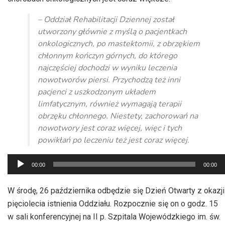
– Oddział Rehabilitacji Dziennej został
utworzony głównie z myślą o pacjentkach
onkologicznych, po mastektomii, z obrzękiem
chłonnym kończyn górnych, do którego
najczęściej dochodzi w wyniku leczenia
nowotworów piersi. Przychodzą też inni
pacjenci z uszkodzonym układem
limfatycznym, również wymagają terapii
obrzęku chłonnego. Niestety, zachorowań na
nowotwory jest coraz więcej, więc i tych
powikłań po leczeniu też jest coraz więcej.
Odtwarzacz
00:00
00:00
plików
dźwiękowych
W środę, 26 października odbędzie się Dzień Otwarty z okazji
pięciolecia istnienia Oddziału. Rozpocznie się on o godz. 15
w sali konferencyjnej na II p. Szpitala Wojewódzkiego im. św.