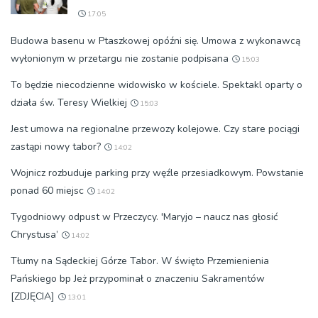
17:05
Budowa basenu w Ptaszkowej opóźni się. Umowa z wykonawcą
wyłonionym w przetargu nie zostanie podpisana
15:03
To będzie niecodzienne widowisko w kościele. Spektakl oparty o
działa św. Teresy Wielkiej
15:03
Jest umowa na regionalne przewozy kolejowe. Czy stare pociągi
zastąpi nowy tabor?
14:02
Wojnicz rozbuduje parking przy węźle przesiadkowym. Powstanie
ponad 60 miejsc
14:02
Tygodniowy odpust w Przeczycy. 'Maryjo – naucz nas głosić
Chrystusa’
14:02
Tłumy na Sądeckiej Górze Tabor. W święto Przemienienia
Pańskiego bp Jeż przypominał o znaczeniu Sakramentów
[ZDJĘCIA]
13:01