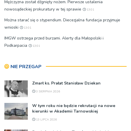
Mężczyzna został dźgnięty nożem. Pierwsze ustalenia
nowosądeckiej prokuratury w tej sprawie
13:01
Można starać się o stypendium. Diecezjalna fundacja przyjmuje
wnioski
13:01
IMGW ostrzega przed burzami. Alerty dla Małopolski i
Podkarpacia
13:01
NIE PRZEGAP
Zmarł ks. Prałat Stanisław Dziekan
3 SIERPNIA 2026
W tym roku nie będzie rekrutacji na nowe
kierunki w Akademii Tarnowskiej
13 LIPCA 2026