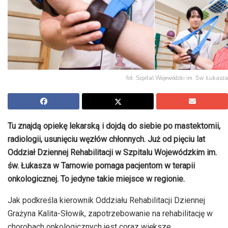
fot. Szpital Wojewódzki im. Św. Łukasza
Tu znajdą opiekę lekarską i dojdą do siebie po mastektomii,
radiologii, usunięciu węzłów chłonnych. Już od pięciu lat
Oddział Dziennej Rehabilitacji w Szpitalu Wojewódzkim im.
św. Łukasza w Tarnowie pomaga pacjentom w terapii
onkologicznej. To jedyne takie miejsce w regionie.
Jak podkreśla kierownik Oddziału Rehabilitacji Dziennej
Grażyna Kalita-Słowik, zapotrzebowanie na rehabilitację w
chorobach onkologicznych jest coraz większe.