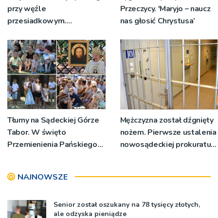
przy węźle
Przeczycy. 'Maryjo – naucz
przesiadkowym.
nas głosić Chrystusa’
Powstanie ponad 60
miejsc
Tłumy na Sądeckiej Górze
Mężczyzna został dźgnięty
Tabor. W święto
nożem. Pierwsze ustalenia
Przemienienia Pańskiego
nowosądeckiej prokuratury
bp Jeż przypominał o
w tej sprawie
znaczeniu Sakramentów
NAJNOWSZE
[ZDJĘCIA]
Senior został oszukany na 78 tysięcy złotych,
ale odzyska pieniądze