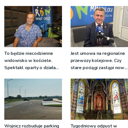
wyłonionym w przetargu
nie zostanie podpisana
To będzie niecodzienne
Jest umowa na regionalne
widowisko w kościele.
przewozy kolejowe. Czy
Spektakl oparty o działa
stare pociągi zastąpi nowy
św. Teresy Wielkiej
tabor?
Wojnicz rozbuduje parking
Tygodniowy odpust w