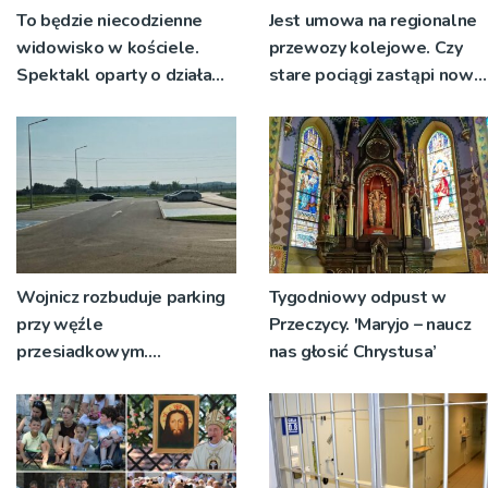
To będzie niecodzienne
Jest umowa na regionalne
widowisko w kościele.
przewozy kolejowe. Czy
Spektakl oparty o działa
stare pociągi zastąpi nowy
św. Teresy Wielkiej
tabor?
Wojnicz rozbuduje parking
Tygodniowy odpust w
przy węźle
Przeczycy. 'Maryjo – naucz
przesiadkowym.
nas głosić Chrystusa’
Powstanie ponad 60
miejsc