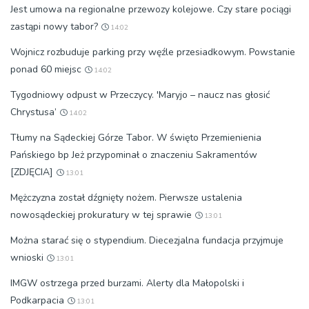
Jest umowa na regionalne przewozy kolejowe. Czy stare pociągi
zastąpi nowy tabor?
14:02
Wojnicz rozbuduje parking przy węźle przesiadkowym. Powstanie
ponad 60 miejsc
14:02
Tygodniowy odpust w Przeczycy. 'Maryjo – naucz nas głosić
Chrystusa’
14:02
Tłumy na Sądeckiej Górze Tabor. W święto Przemienienia
Pańskiego bp Jeż przypominał o znaczeniu Sakramentów
[ZDJĘCIA]
13:01
Mężczyzna został dźgnięty nożem. Pierwsze ustalenia
nowosądeckiej prokuratury w tej sprawie
13:01
Można starać się o stypendium. Diecezjalna fundacja przyjmuje
wnioski
13:01
IMGW ostrzega przed burzami. Alerty dla Małopolski i
Podkarpacia
13:01