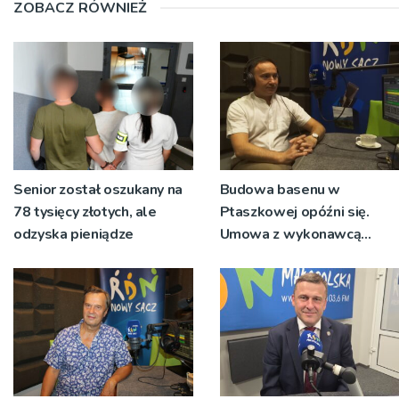
ZOBACZ RÓWNIEŻ
Senior został oszukany na
Budowa basenu w
78 tysięcy złotych, ale
Ptaszkowej opóźni się.
odzyska pieniądze
Umowa z wykonawcą
wyłonionym w przetargu
nie zostanie podpisana