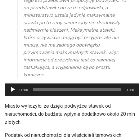
tego kto przedstawił propozycję podwyżek. To
on przedstawił i on za to odpowiada, a
ministerstwo ustala jedynie maksymalne
stawki po to żeby samorządy nie drenowały
nadmiernie kieszeni. Maksymalne stawki,
które oczywiście mogą być przyjęte, ale nie
muszą, nie ma żadnego obowiązku
przyjmowania maksymalnych stawek, więc
informacja od prezydenta jest co najmniej
zaskakująca, a wyjaśnienia są po prostu
komiczne.
Odtwarzacz
00:00
00:00
plików
dźwiękowych
Miasto wyliczyło, że dzięki podwyżce stawek od
nieruchomości, do budżetu wpłynie dodatkowo około 20 mln
złotych.
Podatek od nieruchomości dla właścicieli tarnowskich