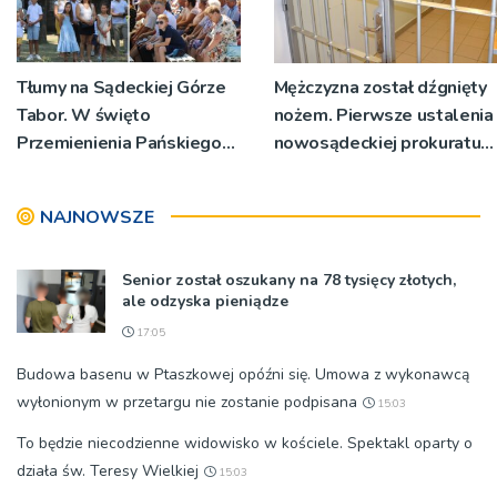
Tłumy na Sądeckiej Górze
Mężczyzna został dźgnięty
Tabor. W święto
nożem. Pierwsze ustalenia
Przemienienia Pańskiego
nowosądeckiej prokuratury
bp Jeż przypominał o
w tej sprawie
znaczeniu Sakramentów
NAJNOWSZE
[ZDJĘCIA]
Senior został oszukany na 78 tysięcy złotych,
ale odzyska pieniądze
17:05
Budowa basenu w Ptaszkowej opóźni się. Umowa z wykonawcą
wyłonionym w przetargu nie zostanie podpisana
15:03
To będzie niecodzienne widowisko w kościele. Spektakl oparty o
działa św. Teresy Wielkiej
15:03