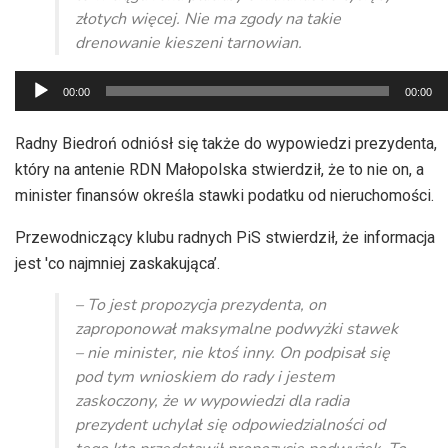
złotych więcej. Nie ma zgody na takie
drenowanie kieszeni tarnowian.
Odtwarzacz
00:00
00:00
plików
dźwiękowych
Radny Biedroń odniósł się także do wypowiedzi prezydenta,
który na antenie RDN Małopolska stwierdził, że to nie on, a
minister finansów określa stawki podatku od nieruchomości.
Przewodniczący klubu radnych PiS stwierdził, że informacja
jest 'co najmniej zaskakująca’.
– To jest propozycja prezydenta, on
zaproponował maksymalne podwyżki stawek
– nie minister, nie ktoś inny. On podpisał się
pod tym wnioskiem do rady i jestem
zaskoczony, że w wypowiedzi dla radia
prezydent uchylał się odpowiedzialności od