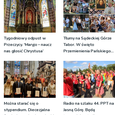
Tygodniowy odpust w
Tłumy na Sądeckiej Górze
Przeczycy. 'Maryjo – naucz
Tabor. W święto
nas głosić Chrystusa’
Przemienienia Pańskiego
bp Jeż przypominał o
znaczeniu Sakramentów
[ZDJĘCIA]
Można starać się o
Radio na szlaku 44. PPT na
stypendium. Diecezjalna
Jasną Górę. Będą