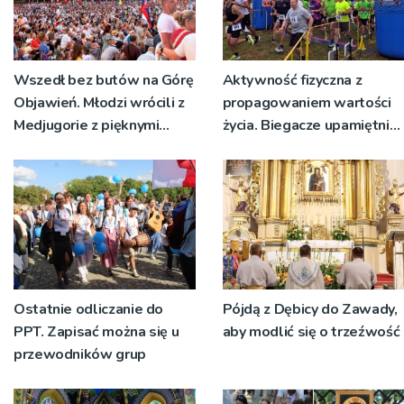
Wszedł bez butów na Górę
Aktywność fizyczna z
Objawień. Młodzi wrócili z
propagowaniem wartości
Medjugorie z pięknymi
życia. Biegacze upamiętnili
przeżyciami
św. Maksymiliana Kolbego
Ostatnie odliczanie do
Pójdą z Dębicy do Zawady,
PPT. Zapisać można się u
aby modlić się o trzeźwość
przewodników grup