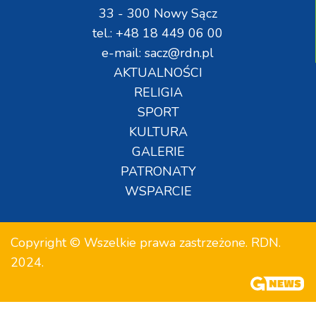
33 - 300 Nowy Sącz
tel.: +48 18 449 06 00
e-mail: sacz@rdn.pl
AKTUALNOŚCI
RELIGIA
SPORT
KULTURA
GALERIE
PATRONATY
WSPARCIE
Copyright © Wszelkie prawa zastrzeżone. RDN.
2024.