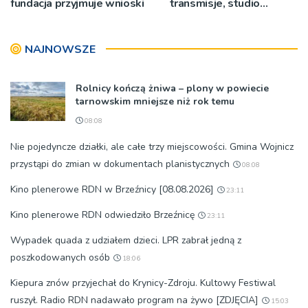
fundacja przyjmuje wnioski
transmisje, studio
pielgrzymkowe,
pozdrowienia
NAJNOWSZE
Rolnicy kończą żniwa – plony w powiecie
tarnowskim mniejsze niż rok temu
08:08
Nie pojedyncze działki, ale całe trzy miejscowości. Gmina Wojnicz
przystąpi do zmian w dokumentach planistycznych
08:08
Kino plenerowe RDN w Brzeźnicy [08.08.2026]
23:11
Kino plenerowe RDN odwiedziło Brzeźnicę
23:11
Wypadek quada z udziałem dzieci. LPR zabrał jedną z
poszkodowanych osób
18:06
Kiepura znów przyjechał do Krynicy-Zdroju. Kultowy Festiwal
ruszył. Radio RDN nadawało program na żywo [ZDJĘCIA]
15:03