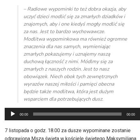
– Radiowe wypominki to też dobra okazja, aby
uczyć dzieci modlić się za zmarłych dziadków i
znajomych, aby i one kiedyś mogły modlić się
za nas. Jest to bardzo wychowawcze.
Modlitwa wypominkowa ma również ogromne
znaczenia dla nas samych, wymieniając
zmarłych pokazujemy i uznajemy naszą
duchową łączność z nimi. Módlmy się za
zmarłych z naszych rodzin. Jest to nasz
obowiązek. Niech obok tych zewnętrznych
wyrazów naszej miłości i pamięci obecna
będzie także modlitwa, która jest dużym
wsparciem dla potrzebujących dusz.
Odtwarzacz
00:00
00:00
plików
dźwiękowych
7 listopada o godz. 18.00 za dusze wypominane zostanie
odprawiona Msza święta w kościele świętego Maksymiliana