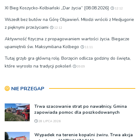
XI Bieg Koszycko-Kolbiański „Dar życia” [08.08.2026]
12:12
Wszedł bez butów na Górę Objawień. Młodzi wrócili z Medjugorie
z pięknymi przeżyciami
12:12
Aktywność fizyczna z propagowaniem wartości życia. Biegacze
upamiętnili św. Maksymiliana Kolbego
11:11
Tutaj grzyb gra główną rolę. Borzęcin odlicza godziny do święta,
które wyrosło na tradycji pokoleń
09:09
NIE PRZEGAP
Trwa szacowanie strat po nawałnicy. Gmina
zapowiada pomoc dla poszkodowanych
28 LIPCA 2026
Wypadek na terenie kopalni żwiru. Trwa akcja