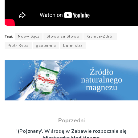
Tagi:
Nowy Sącz
Słowo za Słowo
Krynica-Zdrój
Piotr Ryba
geotermia
burmistrz
Poprzedni
'(Po)znany’. W środę w Zabawie rozpocznie się
Miasteczko Modlitewne