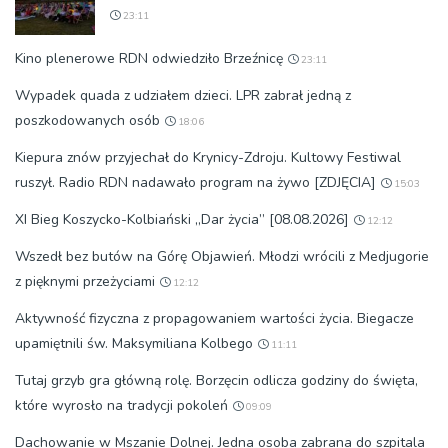
23:11
Kino plenerowe RDN odwiedziło Brzeźnicę
23:11
Wypadek quada z udziałem dzieci. LPR zabrał jedną z
poszkodowanych osób
18:06
Kiepura znów przyjechał do Krynicy-Zdroju. Kultowy Festiwal
ruszył. Radio RDN nadawało program na żywo [ZDJĘCIA]
15:03
XI Bieg Koszycko-Kolbiański „Dar życia” [08.08.2026]
12:12
Wszedł bez butów na Górę Objawień. Młodzi wrócili z Medjugorie
z pięknymi przeżyciami
12:12
Aktywność fizyczna z propagowaniem wartości życia. Biegacze
upamiętnili św. Maksymiliana Kolbego
11:11
Tutaj grzyb gra główną rolę. Borzęcin odlicza godziny do święta,
które wyrosło na tradycji pokoleń
09:09
Dachowanie w Mszanie Dolnej. Jedna osoba zabrana do szpitala