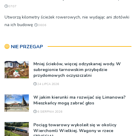
07:07
Utworzą kilometry ścieżek rowerowych, nie wydając ani złotówki
na ich budowę
06:06
NIE PRZEGAP
Mniej ścieków, więcej odzyskanej wody. W
subregionie tarnowskim przybędzie
przydomowych oczyszczalni
24 LIPCA 2026
W jakim kierunki ma rozwijać się Limanowa?
Mieszkańcy mogą zabrać głos
6 SIERPNIA 2026
Pociąg towarowy wykoleił się w okolicy
Wierchomli Wielkiej. Wagony w rzece