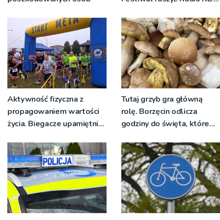
nadawało program na
żywo [ZDJĘCIA]
Aktywność fizyczna z
Tutaj grzyb gra główną
propagowaniem wartości
rolę. Borzęcin odlicza
życia. Biegacze upamiętnili
godziny do święta, które
św. Maksymiliana Kolbego
wyrosło na tradycji
pokoleń