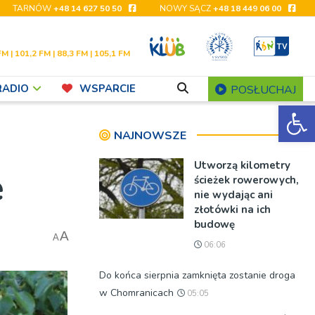
TARNÓW
+48 14 627 50 50
NOWY SĄCZ
+48 18 449 06 00
FM | 101,2 FM | 88,3 FM | 105,1 FM
RADIO
WSPARCIE
POSŁUCHAJ
Ot
NAJNOWSZE
Utworzą kilometry
e
ścieżek rowerowych,
nie wydając ani
złotówki na ich
budowę
A
A
06:06
Do końca sierpnia zamknięta zostanie droga
w Chomranicach
05:05