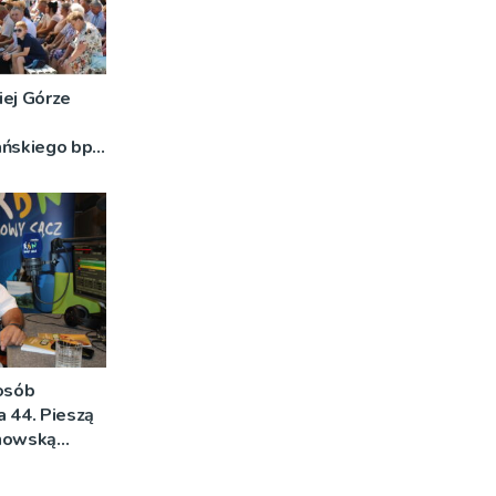
iej Górze
ańskiego bp
o znaczeniu
DJĘCIA]
 osób
na 44. Pieszą
rnowską