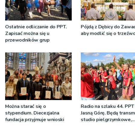
Ostatnie odliczanie do PPT.
Pójdą z Dębicy do Zawad
Zapisać można się u
aby modlić się o trzeźw
przewodników grup
Można starać się o
Radio na szlaku 44. PPT
stypendium. Diecezjalna
Jasną Górę. Będą transmi
fundacja przyjmuje wnioski
studio pielgrzymkowe,
pozdrowienia