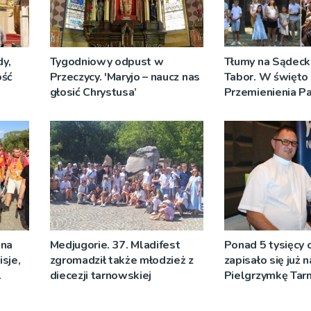
y,
Tygodniowy odpust w
Tłumy na Sądeck
ość
Przeczycy. 'Maryjo – naucz nas
Tabor. W święto
głosić Chrystusa’
Przemienienia P
Jeż przypominał 
Sakramentów [Z
 na
Medjugorie. 37. Mladifest
Ponad 5 tysięcy
sje,
zgromadził także młodzież z
zapisało się już 
diecezji tarnowskiej
Pielgrzymkę Ta
[WIDEO]