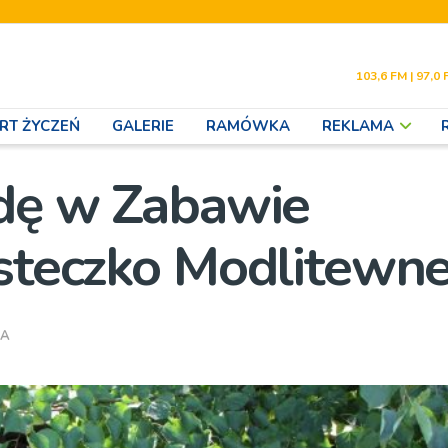
103,6 FM | 97,0 
RT ŻYCZEŃ
GALERIE
RAMÓWKA
REKLAMA
odę w Zabawie
asteczko Modlitewn
IA