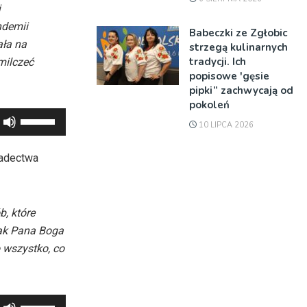
i
ndemii
Babeczki ze Zgłobic
ała na
strzegą kulinarnych
tradycji. Ich
milczeć
popisowe 'gęsie
pipki” zachwycają od
pokoleń
Używaj
10 LIPCA 2026
strzałek
do
iadectwa
góry
oraz
do
, które
dołu
jak Pana Boga
aby
o wszystko, co
zwiększyć
lub
zmniejszyć
Używaj