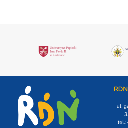
RDN
ul. 
3
tel.