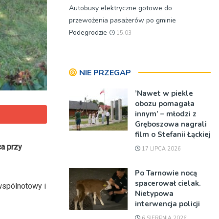
Autobusy elektryczne gotowe do
przewożenia pasażerów po gminie
Podegrodzie
15:03
NIE PRZEGAP
’Nawet w piekle
obozu pomagała
innym’ – młodzi z
Gręboszowa nagrali
film o Stefanii Łąckiej
ca przy
17 LIPCA 2026
Po Tarnowie nocą
spacerował cielak.
wspólnotowy i
Nietypowa
interwencja policji
6 SIERPNIA 2026