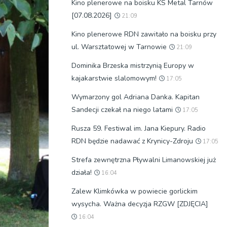
Kino plenerowe na boisku KS Metal Tarnów
[07.08.2026]
21:09
Kino plenerowe RDN zawitało na boisku przy
ul. Warsztatowej w Tarnowie
21:09
Dominika Brzeska mistrzynią Europy w
kajakarstwie slalomowym!
17:05
Wymarzony gol Adriana Danka. Kapitan
Sandecji czekał na niego latami
17:05
Rusza 59. Festiwal im. Jana Kiepury. Radio
RDN będzie nadawać z Krynicy-Zdroju
17:05
Strefa zewnętrzna Pływalni Limanowskiej już
działa!
16:04
Zalew Klimkówka w powiecie gorlickim
wysycha. Ważna decyzja RZGW [ZDJĘCIA]
16:04