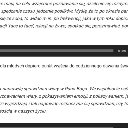
e mają na celu wzajemne poznawanie się, dzielenie się różnym
 spędzanie czasu, jedzenie posiłków. Myślę, że to po okresie pa
ę ze sobą, to widać m.in. po frekwencji, jaka w tym roku dopis
ji 'face to face’, relacji na żywo, spotkać się, porozmawiać, po
00:00
dla młodych dopiero punkt wyjścia do codziennego dawania św
tak naprawdę sprawdzian wiary w Pana Boga. We wspólnocie osób
 wyznawaniem wiary, z pokazywaniem emocji, z pokazywaniem, 
dzi wyjeżdżają i tak naprawdę rozpoczyna się sprawdzian, czy t
rtością w naszym życiu.