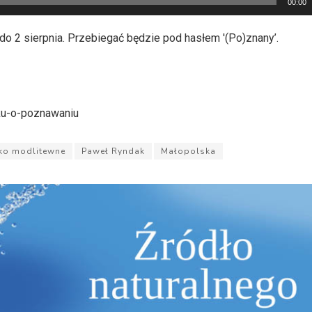
00:00
do 2 sierpnia. Przebiegać będzie pod hasłem '(Po)znany’.
ku-o-poznawaniu
ko modlitewne
Paweł Ryndak
Małopolska