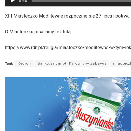
00:00
plików
dźwiękowych
XIII Miasteczko Modlitewne rozpocznie się 27 lipca i potrwa 
O Miasteczku pisaliśmy też tutaj:
https://www.rdn.pl/religia/miasteczko-modlitewne-w-tym-ro
Tagi:
Region
Sanktuarium bł. Karoliny w Zabawie
miastecz