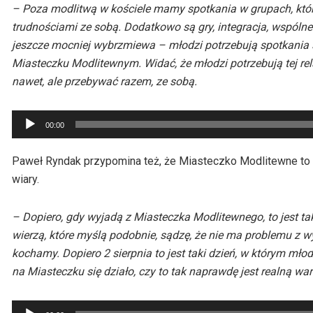
– Poza modlitwą w kościele mamy spotkania w grupach, któr
trudnościami ze sobą. Dodatkowo są gry, integracja, wspólne
jeszcze mocniej wybrzmiewa – młodzi potrzebują spotkania si
Miasteczku Modlitewnym. Widać, że młodzi potrzebują tej relac
nawet, ale przebywać razem, ze sobą.
Odtwarzacz
00:00
plików
dźwiękowych
Paweł Ryndak przypomina też, że Miasteczko Modlitewne to 
wiary.
– Dopiero, gdy wyjadą z Miasteczka Modlitewnego, to jest 
wierzą, które myślą podobnie, sądzę, że nie ma problemu z
kochamy. Dopiero 2 sierpnia to jest taki dzień, w którym mło
na Miasteczku się działo, czy to tak naprawdę jest realną wa
Odtwarzacz