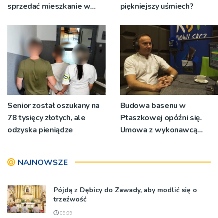
sprzedać mieszkanie w
piękniejszy uśmiech?
Krakowie?
Senior został oszukany na
Budowa basenu w
78 tysięcy złotych, ale
Ptaszkowej opóźni się.
odzyska pieniądze
Umowa z wykonawcą
wyłonionym w przetargu
nie zostanie podpisana
NAJNOWSZE
Pójdą z Dębicy do Zawady, aby modlić się o
trzeźwość
09:09