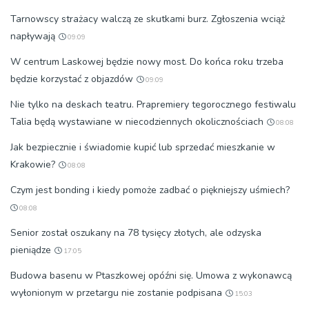
Tarnowscy strażacy walczą ze skutkami burz. Zgłoszenia wciąż
napływają
09:09
W centrum Laskowej będzie nowy most. Do końca roku trzeba
będzie korzystać z objazdów
09:09
Nie tylko na deskach teatru. Prapremiery tegorocznego festiwalu
Talia będą wystawiane w niecodziennych okolicznościach
08:08
Jak bezpiecznie i świadomie kupić lub sprzedać mieszkanie w
Krakowie?
08:08
Czym jest bonding i kiedy pomoże zadbać o piękniejszy uśmiech?
08:08
Senior został oszukany na 78 tysięcy złotych, ale odzyska
pieniądze
17:05
Budowa basenu w Ptaszkowej opóźni się. Umowa z wykonawcą
wyłonionym w przetargu nie zostanie podpisana
15:03