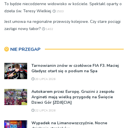
To będzie niecodzienne widowisko w kościele. Spektakl oparty o
dzieła św. Teresy Wielkiej
15:03
Jest umowa na regionalne przewozy kolejowe. Czy stare pociągi
zastąpi nowy tabor?
14:02
NIE PRZEGAP
Tarnowianin znów w czołówce FIA F3. Maciej
Gładysz otarł się o podium na Spa
20 LIPCA 2026
Autokarem przez Europę. Gruzini z zespołu
Argineti mają wielką przygodę na Święcie
Dzieci Gór [ZDJĘCIA]
22 LIPCA 2026
Wypadek na Limanowszczyźnie. Nocne