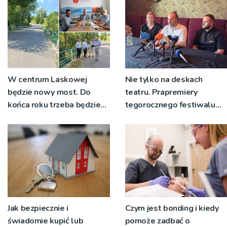
W centrum Laskowej
Nie tylko na deskach
będzie nowy most. Do
teatru. Prapremiery
końca roku trzeba będzie
tegorocznego festiwalu
korzystać z objazdów
Talia będą wystawiane w
niecodziennych
okolicznościach
Jak bezpiecznie i
Czym jest bonding i kiedy
świadomie kupić lub
pomoże zadbać o