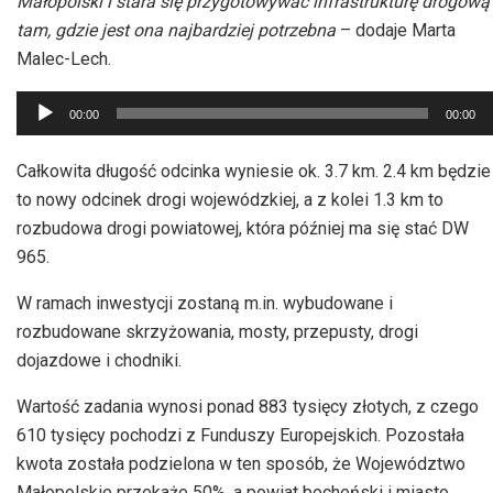
Małopolski i stara się przygotowywać infrastrukturę drogową
tam, gdzie jest ona najbardziej potrzebna
– dodaje Marta
Malec-Lech.
Odtwarzacz
00:00
00:00
plików
dźwiękowych
Całkowita długość odcinka wyniesie ok. 3.7 km. 2.4 km będzie
to nowy odcinek drogi wojewódzkiej, a z kolei 1.3 km to
rozbudowa drogi powiatowej, która później ma się stać DW
965.
W ramach inwestycji zostaną m.in. wybudowane i
rozbudowane skrzyżowania, mosty, przepusty, drogi
dojazdowe i chodniki.
Wartość zadania wynosi ponad 883 tysięcy złotych, z czego
610 tysięcy pochodzi z Funduszy Europejskich. Pozostała
kwota została podzielona w ten sposób, że Województwo
Małopolskie przekaże 50%, a powiat bocheński i miasto