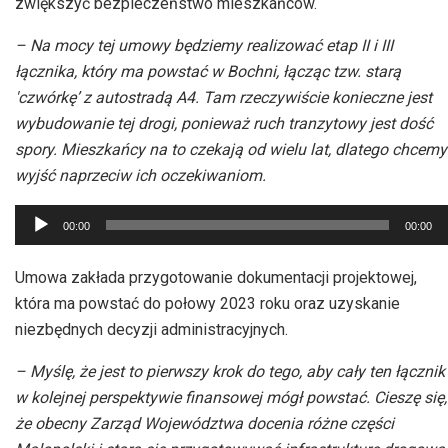
zwiększyć bezpieczeństwo mieszkańców.
– Na mocy tej umowy będziemy realizować etap II i III
łącznika, który ma powstać w Bochni, łącząc tzw. starą
'czwórkę’ z autostradą A4. Tam rzeczywiście konieczne jest
wybudowanie tej drogi, ponieważ ruch tranzytowy jest dość
spory. Mieszkańcy na to czekają od wielu lat, dlatego chcemy
wyjść naprzeciw ich oczekiwaniom.
Odtwarzacz
00:00
00:00
plików
dźwiękowych
Umowa zakłada przygotowanie dokumentacji projektowej,
która ma powstać do połowy 2023 roku oraz uzyskanie
niezbędnych decyzji administracyjnych.
– Myślę, że jest to pierwszy krok do tego, aby cały ten łącznik
w kolejnej perspektywie finansowej mógł powstać. Cieszę się,
że obecny Zarząd Województwa docenia różne części