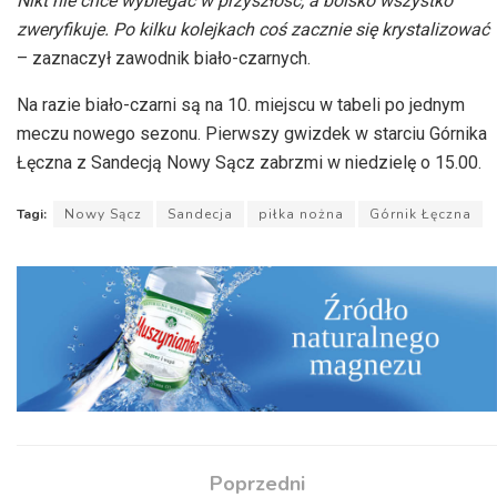
Nikt nie chce wybiegać w przyszłość, a boisko wszystko
zweryfikuje. Po kilku kolejkach coś zacznie się krystalizować
– zaznaczył zawodnik biało-czarnych.
Na razie biało-czarni są na 10. miejscu w tabeli po jednym
meczu nowego sezonu. Pierwszy gwizdek w starciu Górnika
Łęczna z Sandecją Nowy Sącz zabrzmi w niedzielę o 15.00.
Tagi:
Nowy Sącz
Sandecja
piłka nożna
Górnik Łęczna
Poprzedni