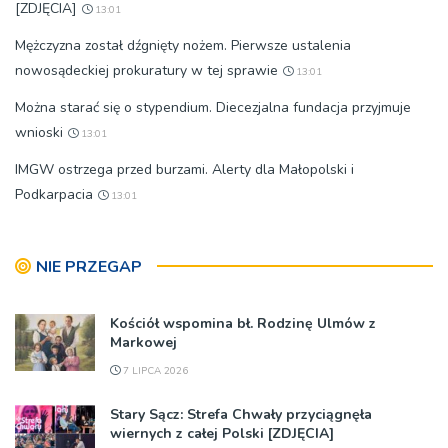
[ZDJĘCIA]
13:01
Mężczyzna został dźgnięty nożem. Pierwsze ustalenia
nowosądeckiej prokuratury w tej sprawie
13:01
Można starać się o stypendium. Diecezjalna fundacja przyjmuje
wnioski
13:01
IMGW ostrzega przed burzami. Alerty dla Małopolski i
Podkarpacia
13:01
NIE PRZEGAP
Kościół wspomina bł. Rodzinę Ulmów z
Markowej
7 LIPCA 2026
Stary Sącz: Strefa Chwały przyciągnęła
wiernych z całej Polski [ZDJĘCIA]