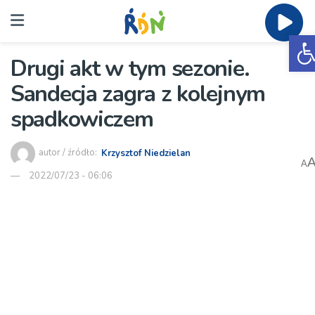
O
Drugi akt w tym sezonie.
Sandecja zagra z kolejnym
spadkowiczem
autor / źródło:
Krzysztof Niedzielan
A
2022/07/23 - 06:06