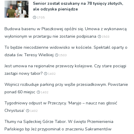
Senior został oszukany na 78 tysięcy złotych,
ale odzyska pieniądze
17:05
Budowa basenu w Ptaszkowej opóźni się. Umowa z wykonawcą
wyłonionym w przetargu nie zostanie podpisana
15:03
To będzie niecodzienne widowisko w kościele. Spektakl oparty o
działa św. Teresy Wielkiej
15:03
Jest umowa na regionalne przewozy kolejowe. Czy stare pociągi
zastąpi nowy tabor?
14:02
Wojnicz rozbuduje parking przy węźle przesiadkowym. Powstanie
ponad 60 miejsc
14:02
Tygodniowy odpust w Przeczycy. 'Maryjo – naucz nas głosić
Chrystusa’
14:02
Tłumy na Sądeckiej Górze Tabor. W święto Przemienienia
Pańskiego bp Jeż przypominał o znaczeniu Sakramentów