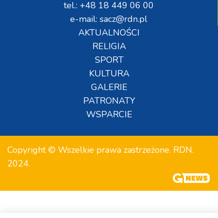
tel.: +48 18 449 06 00
e-mail: sacz@rdn.pl
AKTUALNOŚCI
RELIGIA
SPORT
KULTURA
GALERIE
PATRONATY
WSPARCIE
Copyright © Wszelkie prawa zastrzeżone. RDN.
2024.