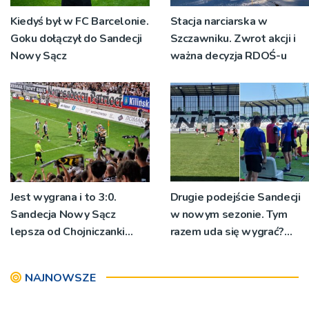
Kiedyś był w FC Barcelonie.
Stacja narciarska w
Goku dołączył do Sandecji
Szczawniku. Zwrot akcji i
Nowy Sącz
ważna decyzja RDOŚ-u
Jest wygrana i to 3:0.
Drugie podejście Sandecji
Sandecja Nowy Sącz
w nowym sezonie. Tym
lepsza od Chojniczanki
razem uda się wygrać?
Chojnice
[ZDJĘCIA]
NAJNOWSZE