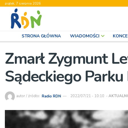
piątek, 7 sierpnia 2026
STRONA GŁÓWNA
WIADOMOŚCI
KONCE
Zmarł Zygmunt Le
Sądeckiego Parku 
autor / źródło:
Radio RDN
2022/07/21 - 10:10
-
AKTUALN