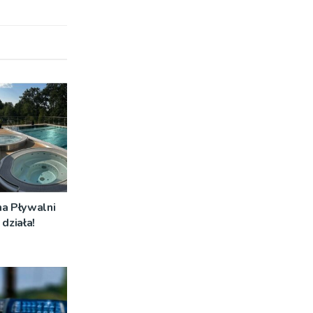
na Pływalni
działa!