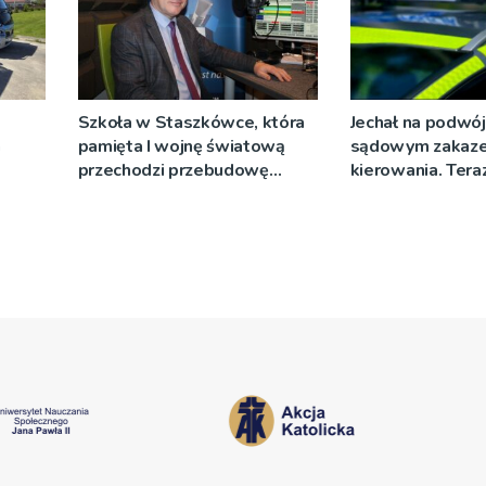
Szkoła w Staszkówce, która
Jechał na podwój
a
pamięta I wojnę światową
sądowym zakaz
przechodzi przebudowę
kierowania. Teraz
[WIDEO]
więzienia