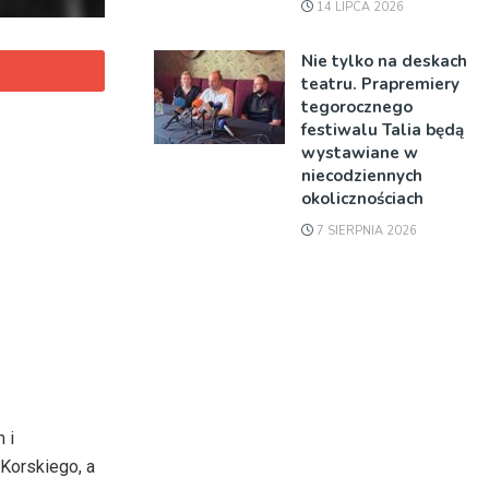
14 LIPCA 2026
Nie tylko na deskach
teatru. Prapremiery
tegorocznego
festiwalu Talia będą
wystawiane w
niecodziennych
okolicznościach
7 SIERPNIA 2026
 i
 Korskiego, a