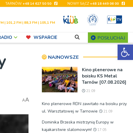
TARNÓW
+48 14 627 50 50
NOWY SĄCZ
+48 18 449 06 00
FM | 101,2 FM | 88,3 FM | 105,1 FM
RADIO
WSPARCIE
POSŁUCHAJ
Ot
y
NAJNOWSZE
Kino plenerowe na
boisku KS Metal
Tarnów [07.08.2026]
21:09
A
A
Kino plenerowe RDN zawitało na boisku przy
ul. Warsztatowej w Tarnowie
21:09
Dominika Brzeska mistrzynią Europy w
kajakarstwie slalomowym!
17:05