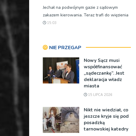
Jechał na podwójnym gazie z sądowym
zakazem kierowania. Teraz trafi do więzienia
15:03
NIE PRZEGAP
Nowy Sącz musi
współfinansować
„sądeczankę”. Jest
deklaracja władz
miasta
15 LIPCA 2026
Nikt nie wiedział, co
jeszcze kryje się pod
posadzką
tarnowskiej katedry