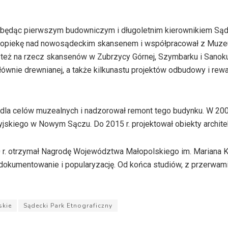
 będąc pierwszym budowniczym i długoletnim kierownikiem Są
ł opiekę nad nowosądeckim skansenem i współpracował z Muze
eż na rzecz skansenów w Zubrzycy Górnej, Szymbarku i Sanoku
łównie drewnianej, a także kilkunastu projektów odbudowy i rewa
dla celów muzealnych i nadzorował remont tego budynku. W 2002
jskiego w Nowym Sączu. Do 2015 r. projektował obiekty archite
r. otrzymał Nagrodę Województwa Małopolskiego im. Mariana 
j dokumentowanie i popularyzację. Od końca studiów, z przerwam
skie
Sądecki Park Etnograficzny