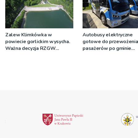
Zalew Klimkówka w
Autobusy elektryczne
powiecie gorlickim wysycha.
gotowe do przewożeni
Ważna decyzja RZGW
pasażerów po gminie
[ZDJĘCIA]
Podegrodzie