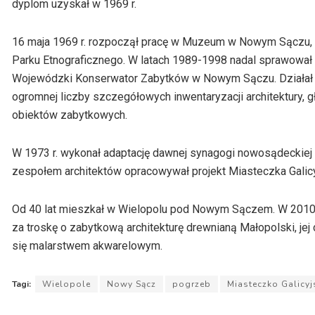
dyplom uzyskał w 1969 r.
16 maja 1969 r. rozpoczął pracę w Muzeum w Nowym Sączu,
Parku Etnograficznego. W latach 1989-1998 nadal sprawowa
Wojewódzki Konserwator Zabytków w Nowym Sączu. Działał t
ogromnej liczby szczegółowych inwentaryzacji architektury, g
obiektów zabytkowych.
W 1973 r. wykonał adaptację dawnej synagogi nowosądeckiej 
zespołem architektów opracowywał projekt Miasteczka Galicy
Od 40 lat mieszkał w Wielopolu pod Nowym Sączem. W 2010 
za troskę o zabytkową architekturę drewnianą Małopolski, je
się malarstwem akwarelowym.
Tagi:
Wielopole
Nowy Sącz
pogrzeb
Miasteczko Galicyj