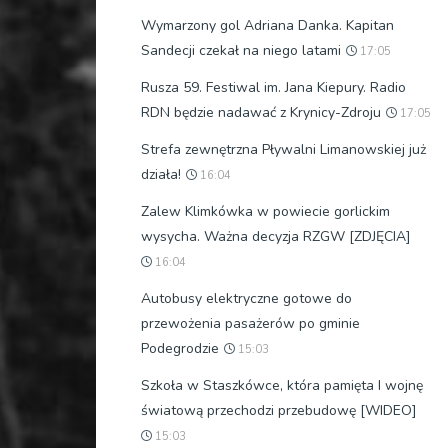
Wymarzony gol Adriana Danka. Kapitan
Sandecji czekał na niego latami
17:05
Rusza 59. Festiwal im. Jana Kiepury. Radio
RDN będzie nadawać z Krynicy-Zdroju
17:05
Strefa zewnętrzna Pływalni Limanowskiej już
działa!
16:04
Zalew Klimkówka w powiecie gorlickim
wysycha. Ważna decyzja RZGW [ZDJĘCIA]
16:04
Autobusy elektryczne gotowe do
przewożenia pasażerów po gminie
Podegrodzie
15:03
Szkoła w Staszkówce, która pamięta I wojnę
światową przechodzi przebudowę [WIDEO]
15:03