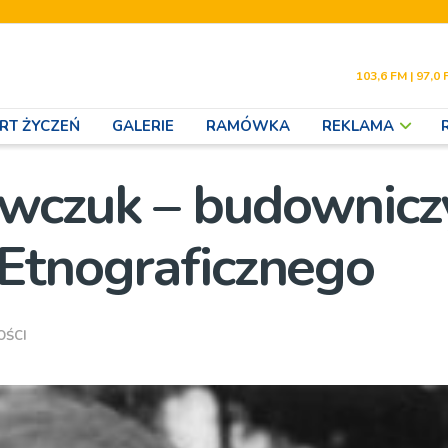
103,6 FM | 97,0 
RT ŻYCZEŃ
GALERIE
RAMÓWKA
REKLAMA
wczuk – budownicz
Etnograficznego
OŚCI