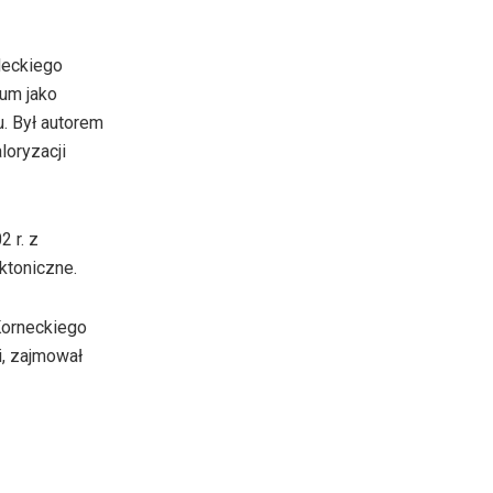
deckiego
um jako
. Był autorem
loryzacji
 r. z
ktoniczne.
Korneckiego
i, zajmował